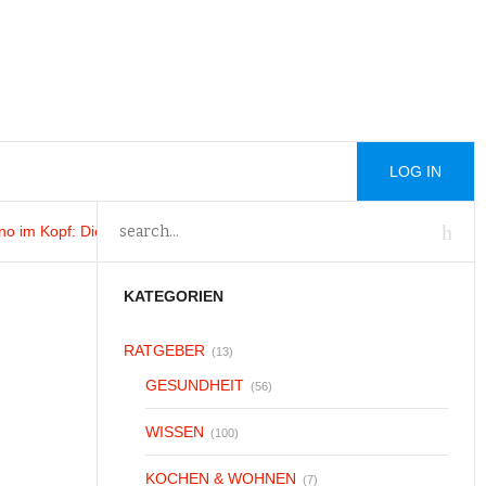
LOG IN
im Kopf
: Die 82. Filmfestspiele von Venedig von
Trading Addiction 20
: T
KATEGORIEN
RATGEBER
(13)
GESUNDHEIT
(56)
WISSEN
(100)
KOCHEN & WOHNEN
(7)