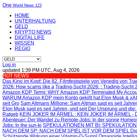
One
World News 123
HOME
UNTERHALTUNG
GELD
KRYPTO NEWS
DIGITAL LIFE
WISSEN
REGIO
Log in
updated 1:39 PM UTC, Aug 4, 2026
HOT NEWS
Das Kino im Kopf
: Die 82. Filmfestspiele von Venedig von
Tra
2026: How scams like a
Trading-Sucht 2026:
: Trading-Sucht 
Amazon KDP Termi
: WHY Amazon KDP Terminated My Accou
WARUM Amazon KDP mein Konto gekillt hat
Elon Musk & xAI
seit Gro
Sam Altmans Millione
: Sam Altman sagt es seit Jahren
Elon Musk sagt es seit Jahren, und seit
Der Ursprung und die
Ratgeb
KEIN JOKER IM ÄRMEL
: KEIN JOKER IM ÄRMEL - Di
Abenteuer
: Der Wandel zu Remote-Jobs: In der sonne
Homeof
Jobs: In the sun-ki
SPEKULATIONEN MIT BI
: SPEKULATION
NACH DEM SP
: NACH DEM SPIEL IST VOR DEM SPIEL Die
Schützende Wirkung einer Vitamin-D-Suppl
Organoide Intelli