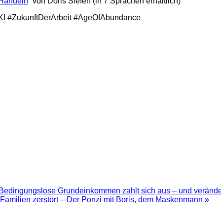
 Handeln
“ von Doris Siefen (in 7 Sprachen erhältlich)
I #ZukunftDerArbeit #AgeOfAbundance
 Bedingungslose Grundeinkommen zahlt sich aus – und veränder
o Familien zerstört – Der Ponzi mit Boris, dem Maskenmann »