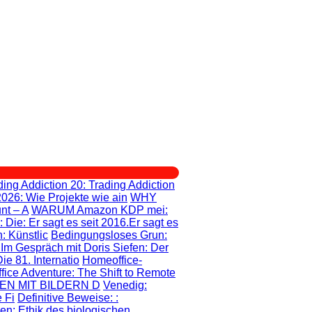
ding Addiction 20
: Trading Addiction
2026: Wie Projekte wie ain
WHY
nt – A
WARUM Amazon KDP mei
:
: Die
: Er sagt es seit 2016.Er sagt es
: Künstlic
Bedingungsloses Grun
:
: Im Gespräch mit Doris Siefen: Der
e 81. Internatio
Homeoffice-
fice Adventure
: The Shift to Remote
EN MIT BILDERN D
Venedig:
 Fi
Definitive Beweise:
:
gen
: Ethik des biologischen