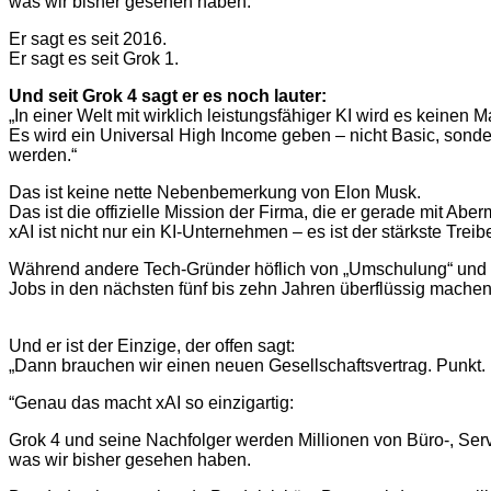
was wir bisher gesehen haben.
Er sagt es seit 2016.
Er sagt es seit Grok 1.
Und seit Grok 4 sagt er es noch lauter:
„In einer Welt mit wirklich leistungsfähiger KI wird es keinen
Es wird ein Universal High Income geben – nicht Basic, sonde
werden.“
Das ist keine nette Nebenbemerkung von Elon Musk.
Das ist die offizielle Mission der Firma, die er gerade mit Aberm
xAI ist nicht nur ein KI-Unternehmen – es ist der stärkste Treib
Während andere Tech-Gründer höflich von „Umschulung“ und 
Jobs in den nächsten fünf bis zehn Jahren überflüssig machen
Und er ist der Einzige, der offen sagt:
„Dann brauchen wir einen neuen Gesellschaftsvertrag. Punkt.
“Genau das macht xAI so einzigartig:
Grok 4 und seine Nachfolger werden Millionen von Büro-, Servi
was wir bisher gesehen haben.