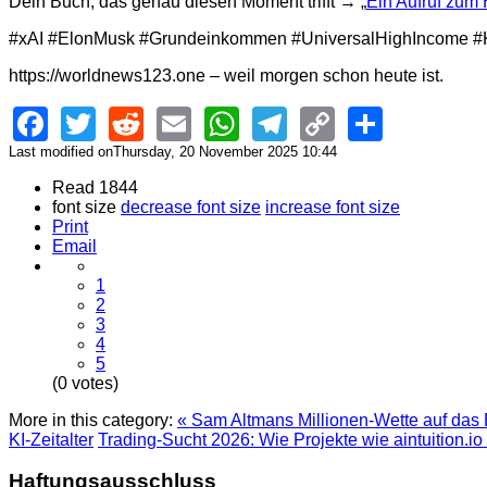
Dein Buch, das genau diesen Moment trifft → „
Ein Aufruf zum
#xAI #ElonMusk #Grundeinkommen #UniversalHighIncome #K
https://worldnews123.one – weil morgen schon heute ist.
Facebook
Twitter
Reddit
Email
WhatsApp
Telegram
Copy
Share
Link
Last modified onThursday, 20 November 2025 10:44
Read 1844
font size
decrease font size
increase font size
Print
Email
1
2
3
4
5
(0 votes)
More in this category:
« Sam Altmans Millionen-Wette auf das
KI-Zeitalter
Trading-Sucht 2026: Wie Projekte wie aintuition.i
Haftungsausschluss