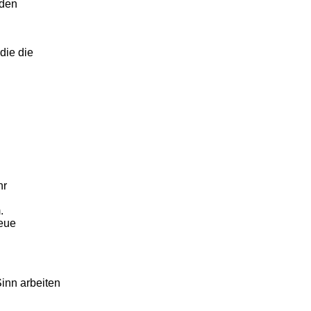
 den
die die
hr
.
neue
inn arbeiten