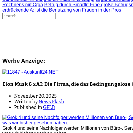
Rechnens mit Orga
Betrug durch Smarttr
: Eine große Betrugs
erdrückende A
: Ist die Benutzung von Frauen in der Pros
Werbe Anzeige:
Elon Musk & xAI: Die Firma, die das Bedingungsl
November 20, 2025
Written by
News Flash
Published in
GELD
Grok 4 und seine Nachfolger werden Millionen von Büro-, Servi