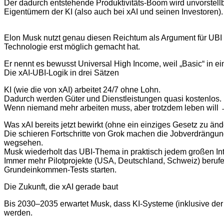
Der dadurch entstehende Produktivitäts-Boom wird unvorstell
Eigentümern der KI (also auch bei xAI und seinen Investoren).
Elon Musk nutzt genau diesen Reichtum als Argument für UBI –
Technologie erst möglich gemacht hat.
Er nennt es bewusst Universal High Income, weil „Basic“ in ei
Die xAI-UBI-Logik in drei Sätzen
KI (wie die von xAI) arbeitet 24/7 ohne Lohn.
Dadurch werden Güter und Dienstleistungen quasi kostenlos.
Wenn niemand mehr arbeiten muss, aber trotzdem leben will
Was xAI bereits jetzt bewirkt (ohne ein einziges Gesetz zu änd
Die schieren Fortschritte von Grok machen die Jobverdrängung
wegsehen.
Musk wiederholt das UBI-Thema in praktisch jedem großen Int
Immer mehr Pilotprojekte (USA, Deutschland, Schweiz) berufe
Grundeinkommen-Tests starten.
Die Zukunft, die xAI gerade baut
Bis 2030–2035 erwartet Musk, dass KI-Systeme (inklusive der
werden.