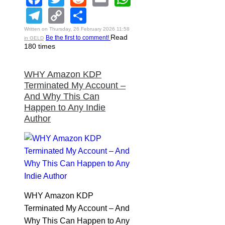
Telegram
Copy
Share
Link
Written on Thursday, 26 February 2026 11:58
Read
Be the first to comment!
in GELD
180 times
WHY Amazon KDP
Terminated My Account –
And Why This Can
Happen to Any Indie
Author
WHY Amazon KDP
Terminated My Account – And
Why This Can Happen to Any