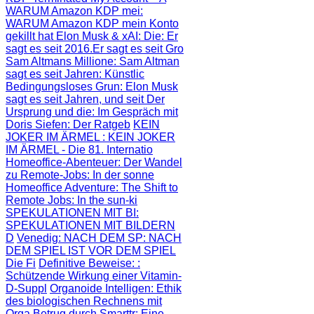
WARUM Amazon KDP mei
:
WARUM Amazon KDP mein Konto
gekillt hat
Elon Musk & xAI: Die
: Er
sagt es seit 2016.Er sagt es seit Gro
Sam Altmans Millione
: Sam Altman
sagt es seit Jahren: Künstlic
Bedingungsloses Grun
: Elon Musk
sagt es seit Jahren, und seit
Der
Ursprung und die
: Im Gespräch mit
Doris Siefen: Der Ratgeb
KEIN
JOKER IM ÄRMEL
: KEIN JOKER
IM ÄRMEL - Die 81. Internatio
Homeoffice-Abenteuer
: Der Wandel
zu Remote-Jobs: In der sonne
Homeoffice Adventure
: The Shift to
Remote Jobs: In the sun-ki
SPEKULATIONEN MIT BI
:
SPEKULATIONEN MIT BILDERN
D
Venedig: NACH DEM SP
: NACH
DEM SPIEL IST VOR DEM SPIEL
Die Fi
Definitive Beweise:
:
Schützende Wirkung einer Vitamin-
D-Suppl
Organoide Intelligen
: Ethik
des biologischen Rechnens mit
Orga
Betrug durch Smarttr
: Eine