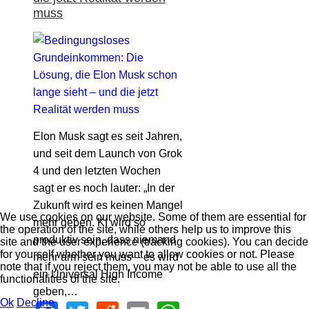
muss
Elon Musk sagt es seit Jahren,
und seit dem Launch von Grok
4 und den letzten Wochen
sagt er es noch lauter: „In der
Zukunft wird es keinen Mangel
We use cookies on our website. Some of them are essential for
mehr geben. KI wird so
the operation of the site, while others help us to improve this
produktiv sein, dass niemand
site and the user experience (tracking cookies). You can decide
for yourself whether you want to allow cookies or not. Please
mehr arm sein muss – es wird
note that if you reject them, you may not be able to use all the
ein Universal High Income
functionalities of the site.
geben,…
Ok
Decline