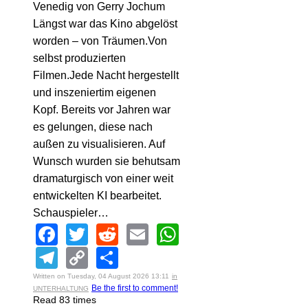
Venedig von Gerry Jochum
Längst war das Kino abgelöst
worden – von Träumen.Von
selbst produzierten
Filmen.Jede Nacht hergestellt
und inszeniertim eigenen
Kopf. Bereits vor Jahren war
es gelungen, diese nach
außen zu visualisieren. Auf
Wunsch wurden sie behutsam
dramaturgisch von einer weit
entwickelten KI bearbeitet.
Schauspieler…
Facebook
Twitter
Reddit
Email
WhatsApp
Telegram
Copy
Share
Link
Written on Tuesday, 04 August 2026 13:11
in
Be the first to comment!
UNTERHALTUNG
Read 83 times