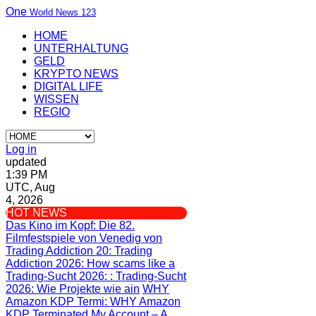
One
World News 123
HOME
UNTERHALTUNG
GELD
KRYPTO NEWS
DIGITAL LIFE
WISSEN
REGIO
Log in
updated
1:39 PM
UTC, Aug
4, 2026
HOT NEWS
Das Kino im Kopf
: Die 82.
Filmfestspiele von Venedig von
Trading Addiction 20
: Trading
Addiction 2026: How scams like a
Trading-Sucht 2026:
: Trading-Sucht
2026: Wie Projekte wie ain
WHY
Amazon KDP Termi
: WHY Amazon
KDP Terminated My Account – A