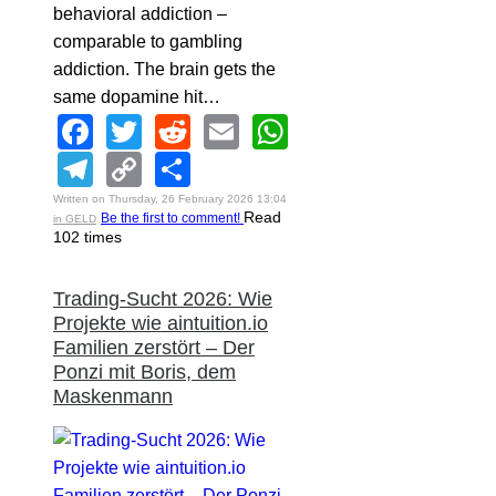
behavioral addiction –
comparable to gambling
addiction. The brain gets the
same dopamine hit…
Facebook
Twitter
Reddit
Email
WhatsApp
Telegram
Copy
Share
Link
Written on Thursday, 26 February 2026 13:04
Read
Be the first to comment!
in GELD
102 times
Trading-Sucht 2026: Wie
Projekte wie aintuition.io
Familien zerstört – Der
Ponzi mit Boris, dem
Maskenmann