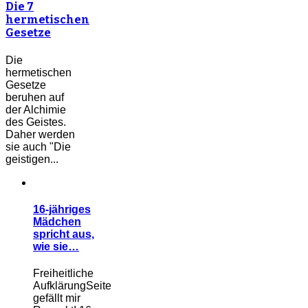
Die 7
hermetischen
Gesetze
Die
hermetischen
Gesetze
beruhen auf
der Alchimie
des Geistes.
Daher werden
sie auch "Die
geistigen...
16-jähriges
Mädchen
spricht aus,
wie sie…
Freiheitliche
AufklärungSeite
gefällt mir