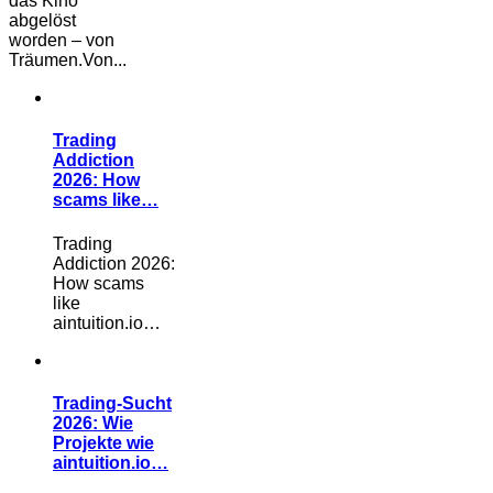
das Kino
abgelöst
worden – von
Träumen.Von...
Trading
Addiction
2026: How
scams like…
Trading
Addiction 2026:
How scams
like
aintuition.io…
Trading-Sucht
2026: Wie
Projekte wie
aintuition.io…