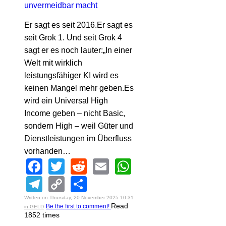
Er sagt es seit 2016.Er sagt es
seit Grok 1. Und seit Grok 4
sagt er es noch lauter:„In einer
Welt mit wirklich
leistungsfähiger KI wird es
keinen Mangel mehr geben.Es
wird ein Universal High
Income geben – nicht Basic,
sondern High – weil Güter und
Dienstleistungen im Überfluss
vorhanden…
Facebook
Twitter
Reddit
Email
WhatsApp
Telegram
Copy
Share
Link
Written on Thursday, 20 November 2025 10:31
Read
Be the first to comment!
in GELD
1852 times