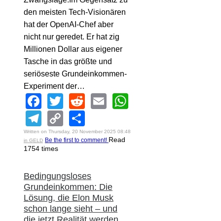
den meisten Tech-Visionären
hat der OpenAI-Chef aber
nicht nur geredet. Er hat zig
Millionen Dollar aus eigener
Tasche in das größte und
seriöseste Grundeinkommen-
Experiment der…
Facebook
Twitter
Reddit
Email
WhatsApp
Telegram
Copy
Share
Link
Written on Thursday, 20 November 2025 08:48
Read
Be the first to comment!
in GELD
1754 times
Bedingungsloses
Grundeinkommen: Die
Lösung, die Elon Musk
schon lange sieht – und
die jetzt Realität werden