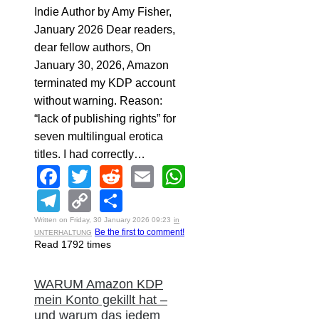
Indie Author by Amy Fisher,
January 2026 Dear readers,
dear fellow authors, On
January 30, 2026, Amazon
terminated my KDP account
without warning. Reason:
“lack of publishing rights” for
seven multilingual erotica
titles. I had correctly…
Facebook
Twitter
Reddit
Email
WhatsApp
Telegram
Copy
Share
Link
Written on Friday, 30 January 2026 09:23
in
Be the first to comment!
UNTERHALTUNG
Read 1792 times
WARUM Amazon KDP
mein Konto gekillt hat –
und warum das jedem