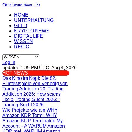
One
World News 123
HOME
UNTERHALTUNG
GELD
KRYPTO NEWS
DIGITAL LIFE
WISSEN
REGIO
Log in
updated 1:39 PM UTC, Aug 4, 2026
HOT NEWS
Das Kino im Kopf
: Die 82.
Filmfestspiele von Venedig von
Trading Addiction 20
: Trading
Addiction 2026: How scams
like a
Trading-Sucht 2026:
:
Trading-Sucht 2026:
Wie Projekte wie ain
WHY
Amazon KDP Termi
: WHY
Amazon KDP Terminated My
Account – A
WARUM Amazon
KDP mei
: WARUM Amazon