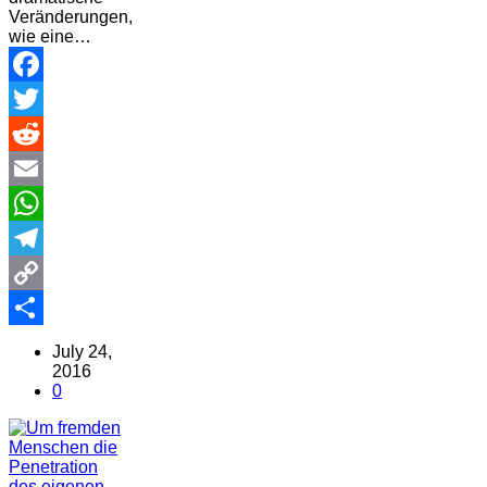
Veränderungen,
wie eine…
Facebook
Twitter
Reddit
Email
WhatsApp
Telegram
Copy
Link
Share
July 24,
2016
0