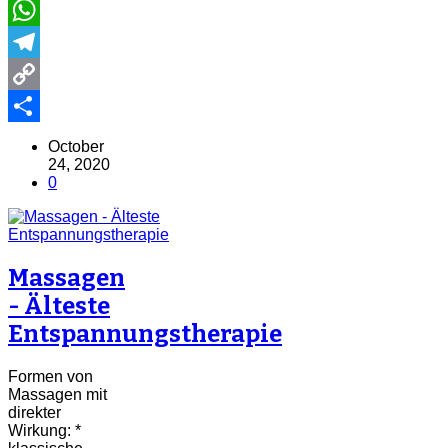
Email
WhatsApp
Telegram
Copy
Link
Share
October
24, 2020
0
Massagen
- Älteste
Entspannungstherapie
Formen von
Massagen mit
direkter
Wirkung: *