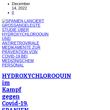
Link
Share
December
14, 2022
0
HYDROXYCHLOROQUIN
im
Kampf
gegen
Covid-19.