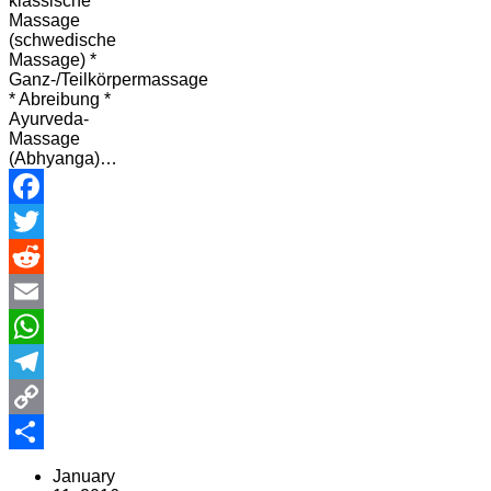
klassische
Massage
(schwedische
Massage) *
Ganz-/Teilkörpermassage
* Abreibung *
Ayurveda-
Massage
(Abhyanga)…
Facebook
Twitter
Reddit
Email
WhatsApp
Telegram
Copy
Link
Share
January