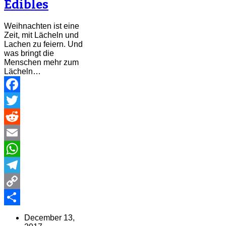
Edibles
Weihnachten ist eine
Zeit, mit Lächeln und
Lachen zu feiern. Und
was bringt die
Menschen mehr zum
Lächeln…
Facebook
Twitter
Reddit
Email
WhatsApp
Telegram
Copy
Link
Share
December 13,