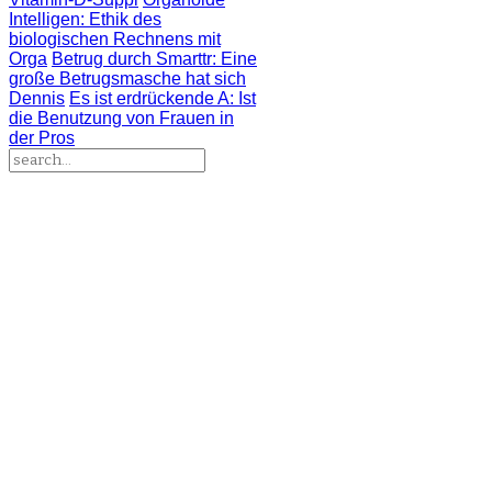
Intelligen
: Ethik des
biologischen Rechnens mit
Orga
Betrug durch Smarttr
: Eine
große Betrugsmasche hat sich
Dennis
Es ist erdrückende A
: Ist
die Benutzung von Frauen in
der Pros