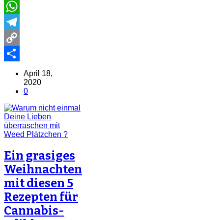
Email
WhatsApp
Telegram
Copy
Link
Share
April 18,
2020
0
Ein grasiges
Weihnachten
mit diesen 5
Rezepten für
Cannabis-