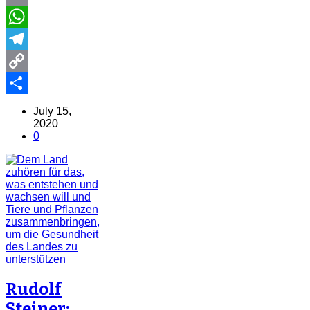
Email
WhatsApp
Telegram
Copy
Link
Share
July 15,
2020
0
Rudolf
Steiner: