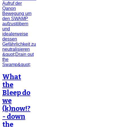
What
the
Bleep do
we
(k)now!?
- down
the