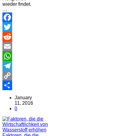
wieder findet.
…
Facebook
Twitter
Reddit
Email
WhatsApp
Telegram
Copy
Link
Share
January
11, 2016
0