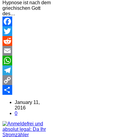
Hypnose ist nach dem
griechischen Gott
des…
Facebook
Twitter
Reddit
Email
WhatsApp
Telegram
Copy
Link
Share
January 11,
2016
0