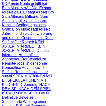
KDP mein Konto gekillt hat
Elon Musk & xAI: Die
: Er sagt
es seit 2016.Er sagt es seit Gro
Sam Altmans Millione
: Sam
Altman sagt es seit Jahren:
Künstlic
Bedingungsloses
Grun
: Elon Musk sagt es seit
Jahren, und seit
Der Ursprung
und die
: Im Gespräch mit Doris
Siefen: Der Ratgeb
KEIN
JOKER IM ÄRMEL
: KEIN
JOKER IM ÄRMEL - Die 81.
Internatio
Homeoffice-
Abenteuer
: Der Wandel zu
Remote-Jobs: In der sonne
Homeoffice Adventure
: The
Shift to Remote Jobs: In the
sun-ki
SPEKULATIONEN MIT
BI
: SPEKULATIONEN MIT
BILDERN D
Venedig: NACH
DEM SP
: NACH DEM SPIEL
IST VOR DEM SPIEL Die Fi
Definitive Beweise:
:
Schützende Wirkung einer
Vitamin-D-Suppl
Organoide