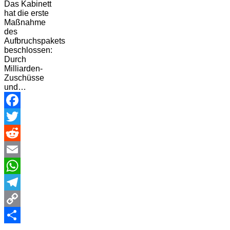
Das Kabinett
hat die erste
Maßnahme
des
Aufbruchspakets
beschlossen:
Durch
Milliarden-
Zuschüsse
und…
Facebook
Twitter
Reddit
Email
WhatsApp
Telegram
Copy