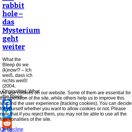
rabbit
hole –
das
Mysterium
geht
weiter
What the
Bleep do we
(k)now!? – Ich
weiß, dass ich
nichts weiß!
(2004,
Originaltitel: What
We use cookies on our website. Some of them are essential for
the Bleep…
the operation of the site, while others help us to improve this
site and the user experience (tracking cookies). You can decide
for yourself whether you want to allow cookies or not. Please
Facebook
note that if you reject them, you may not be able to use all the
functionalities of the site.
Twitter
Ok
Decline