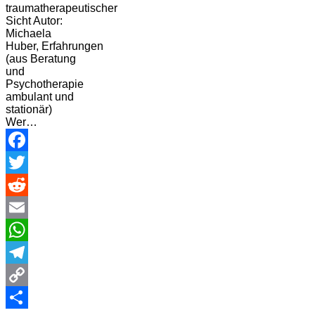
traumatherapeutischer
Sicht Autor:
Michaela
Huber, Erfahrungen
(aus Beratung
und
Psychotherapie
ambulant und
stationär)
Wer…
Facebook
Twitter
Reddit
Email
WhatsApp
Telegram
Copy