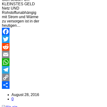
KLEINSTES GELD
Netz UND
Rohstoffunabhängig
mit Strom und Wärme
zu versorgen ist in der
heutigen…
Facebook
Twitter
Reddit
Email
WhatsApp
Telegram
Copy
Link
Share
August 28, 2016
0