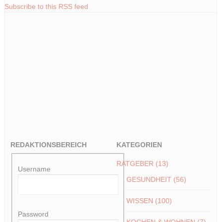
k
p
n
Subscribe to this RSS feed
k
REDAKTIONSBEREICH
KATEGORIEN
RATGEBER
(13)
Username
GESUNDHEIT
(56)
WISSEN
(100)
Password
KOCHEN & WOHNEN
(7)