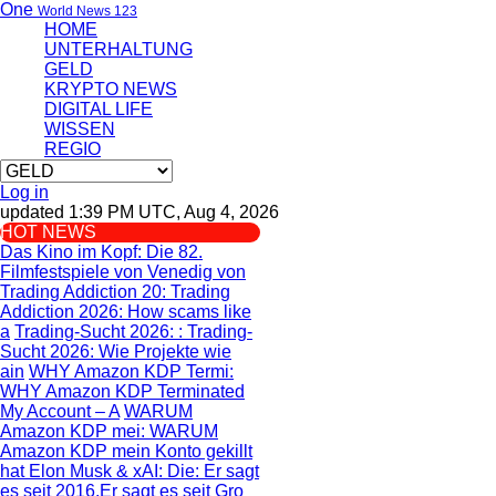
One
World News 123
HOME
UNTERHALTUNG
GELD
KRYPTO NEWS
DIGITAL LIFE
WISSEN
REGIO
Log in
updated 1:39 PM UTC, Aug 4, 2026
HOT NEWS
Das Kino im Kopf
: Die 82.
Filmfestspiele von Venedig von
Trading Addiction 20
: Trading
Addiction 2026: How scams like
a
Trading-Sucht 2026:
: Trading-
Sucht 2026: Wie Projekte wie
ain
WHY Amazon KDP Termi
:
WHY Amazon KDP Terminated
My Account – A
WARUM
Amazon KDP mei
: WARUM
Amazon KDP mein Konto gekillt
hat
Elon Musk & xAI: Die
: Er sagt
es seit 2016.Er sagt es seit Gro