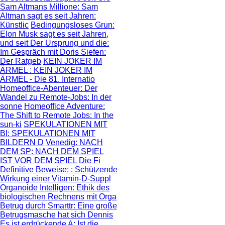
Sam Altmans Millione
: Sam
Altman sagt es seit Jahren:
Künstlic
Bedingungsloses Grun
:
Elon Musk sagt es seit Jahren,
und seit
Der Ursprung und die
:
Im Gespräch mit Doris Siefen:
Der Ratgeb
KEIN JOKER IM
ÄRMEL
: KEIN JOKER IM
ÄRMEL - Die 81. Internatio
Homeoffice-Abenteuer
: Der
Wandel zu Remote-Jobs: In der
sonne
Homeoffice Adventure
:
The Shift to Remote Jobs: In the
sun-ki
SPEKULATIONEN MIT
BI
: SPEKULATIONEN MIT
BILDERN D
Venedig: NACH
DEM SP
: NACH DEM SPIEL
IST VOR DEM SPIEL Die Fi
Definitive Beweise:
: Schützende
Wirkung einer Vitamin-D-Suppl
Organoide Intelligen
: Ethik des
biologischen Rechnens mit Orga
Betrug durch Smarttr
: Eine große
Betrugsmasche hat sich Dennis
Es ist erdrückende A
: Ist die