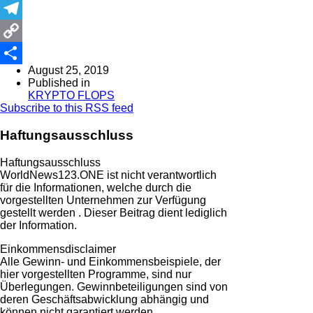
WhatsApp
Telegram
Copy
August 25, 2019
Link
Share
Published in
KRYPTO FLOPS
Subscribe to this RSS feed
Haftungsausschluss
Haftungsausschluss
WorldNews123.ONE ist nicht verantwortlich
für die Informationen, welche durch die
vorgestellten Unternehmen zur Verfügung
gestellt werden . Dieser Beitrag dient lediglich
der Information.
Einkommensdisclaimer
Alle Gewinn- und Einkommensbeispiele, der
hier vorgestellten Programme, sind nur
Überlegungen. Gewinnbeteiligungen sind von
deren Geschäftsabwicklung abhängig und
können nicht garantiert werden.