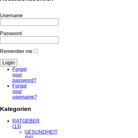
Username
Password
Remember me
Forgot
your
password?
Forgot
your
username?
Kategorien
RATGEBER
(13)
GESUNDHEIT
(56)