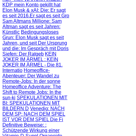
KDP mein Konto gekillt hat
Elon Musk & xAI: Die
: Er sagt
es seit 2016.Er sagt es seit Gro
Sam Altmans Millione
: Sam
Altman sagt es seit Jahren:
Künstlic
Bedingungsloses
Grun
: Elon Musk sagt es seit
Jahren, und seit
Der Ursprung
und die
: Im Gespräch mit Doris
Siefen: Der Ratgeb
KEIN
JOKER IM ÄRMEL
: KEIN
JOKER IM ÄRMEL - Die 81.
Internatio
Homeoffice-
Abenteuer
: Der Wandel zu
Remote-Jobs: In der sonne
Homeoffice Adventure
: The
Shift to Remote Jobs: In the
sun-ki
SPEKULATIONEN MIT
BI
: SPEKULATIONEN MIT
BILDERN D
Venedig: NACH
DEM SP
: NACH DEM SPIEL
IST VOR DEM SPIEL Die Fi
Definitive Beweise:
:
Schützende Wirkung einer
Vitamin-D-Suppl
Organoide