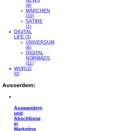
NEWS
(9)
MÄRCHEN
(10)
SATIRE
(1)
DIGITAL
LIFE
(3)
UNIVERSUM
(6)
DIGITAL
NORMADS
(11)
WORLD
(0)
Ausserdem:
Auswandern
und
Abschlüsse
in
Marketing