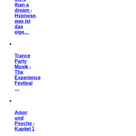
than a
dream -
Hypnose,
was ist
das
eige…
Trance
Party
Musik -
The
Experience
Festival
…
Amor
und
Psyche -
Kapitel 1