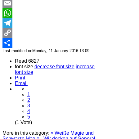
Reddit
Email
WhatsApp
Telegram
Copy
Last modified onMonday, 11 January 2016 13:09
Link
Share
Read 6827
font size
decrease font size
increase
font size
Print
Email
1
2
3
4
5
(1 Vote)
More in this category:
« Weiße Magie und
Schwarze Magie - Wir decken auf
General