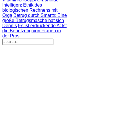
Intelligen
: Ethik des
biologischen Rechnens mit
Orga
Betrug durch Smarttr
: Eine
große Betrugsmasche hat sich
Dennis
Es ist erdrückende A
: Ist
die Benutzung von Frauen in
der Pros