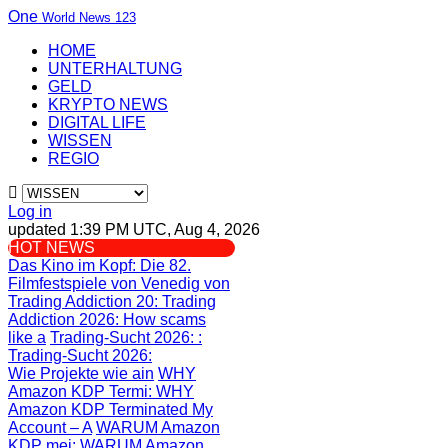
One
World News 123
HOME
UNTERHALTUNG
GELD
KRYPTO NEWS
DIGITAL LIFE
WISSEN
REGIO
Log in
updated 1:39 PM UTC, Aug 4, 2026
HOT NEWS
Das Kino im Kopf
: Die 82.
Filmfestspiele von Venedig von
Trading Addiction 20
: Trading
Addiction 2026: How scams
like a
Trading-Sucht 2026:
:
Trading-Sucht 2026:
Wie Projekte wie ain
WHY
Amazon KDP Termi
: WHY
Amazon KDP Terminated My
Account – A
WARUM Amazon
KDP mei
: WARUM Amazon