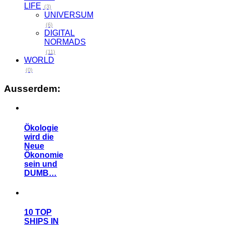
LIFE
(3)
UNIVERSUM
(6)
DIGITAL
NORMADS
(11)
WORLD
(0)
Ausserdem:
Ökologie
wird die
Neue
Ökonomie
sein und
DUMB…
10 TOP
SHIPS IN