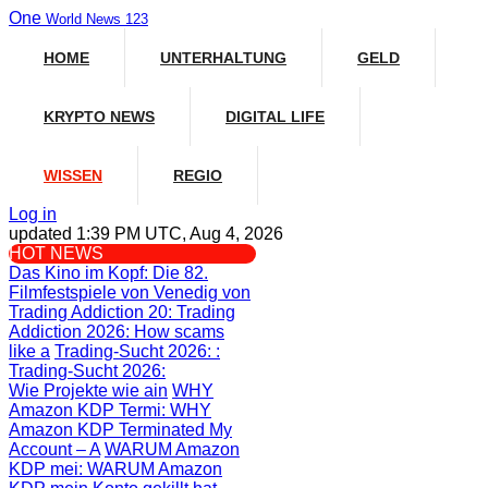
One
World News 123
HOME
UNTERHALTUNG
GELD
KRYPTO NEWS
DIGITAL LIFE
WISSEN
REGIO
Log in
updated 1:39 PM UTC, Aug 4, 2026
HOT NEWS
Das Kino im Kopf
: Die 82.
Filmfestspiele von Venedig von
Trading Addiction 20
: Trading
Addiction 2026: How scams
like a
Trading-Sucht 2026:
:
Trading-Sucht 2026:
Wie Projekte wie ain
WHY
Amazon KDP Termi
: WHY
Amazon KDP Terminated My
Account – A
WARUM Amazon
KDP mei
: WARUM Amazon