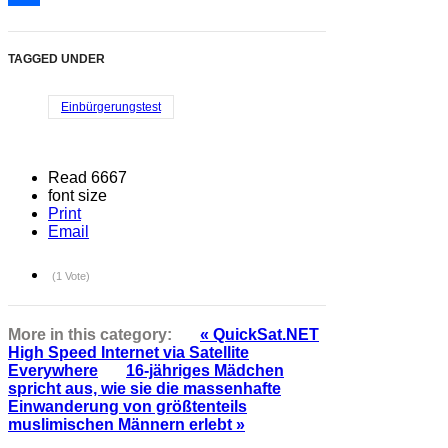
Link
Share
TAGGED UNDER
Einbürgerungstest
Read 6667
font size
Print
Email
(1 Vote)
More in this category:
« QuickSat.NET
High Speed Internet via Satellite
Everywhere
16-jähriges Mädchen
spricht aus, wie sie die massenhafte
Einwanderung von größtenteils
muslimischen Männern erlebt »