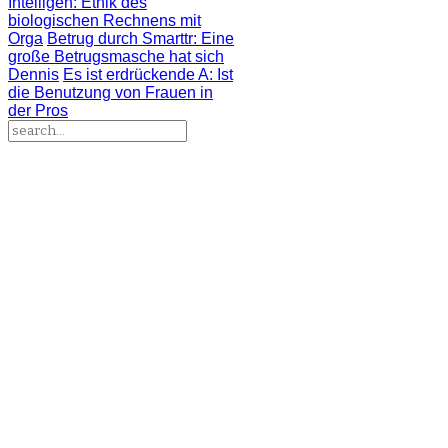
Intelligen
: Ethik des
biologischen Rechnens mit
Orga
Betrug durch Smarttr
: Eine
große Betrugsmasche hat sich
Dennis
Es ist erdrückende A
: Ist
die Benutzung von Frauen in
der Pros