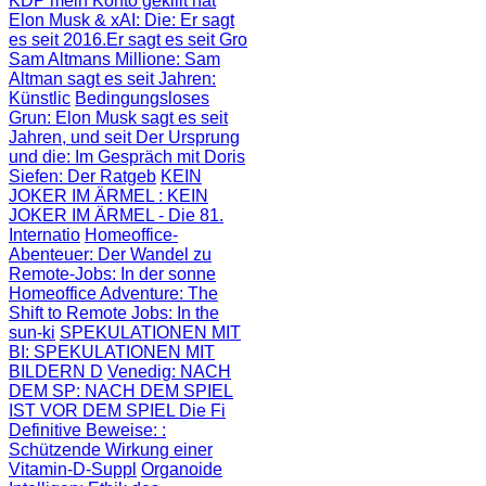
KDP mein Konto gekillt hat
Elon Musk & xAI: Die
: Er sagt
es seit 2016.Er sagt es seit Gro
Sam Altmans Millione
: Sam
Altman sagt es seit Jahren:
Künstlic
Bedingungsloses
Grun
: Elon Musk sagt es seit
Jahren, und seit
Der Ursprung
und die
: Im Gespräch mit Doris
Siefen: Der Ratgeb
KEIN
JOKER IM ÄRMEL
: KEIN
JOKER IM ÄRMEL - Die 81.
Internatio
Homeoffice-
Abenteuer
: Der Wandel zu
Remote-Jobs: In der sonne
Homeoffice Adventure
: The
Shift to Remote Jobs: In the
sun-ki
SPEKULATIONEN MIT
BI
: SPEKULATIONEN MIT
BILDERN D
Venedig: NACH
DEM SP
: NACH DEM SPIEL
IST VOR DEM SPIEL Die Fi
Definitive Beweise:
:
Schützende Wirkung einer
Vitamin-D-Suppl
Organoide