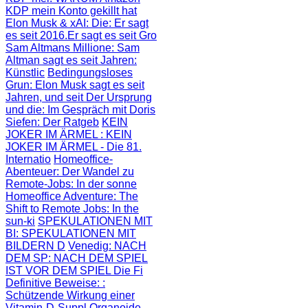
KDP mein Konto gekillt hat
Elon Musk & xAI: Die
: Er sagt
es seit 2016.Er sagt es seit Gro
Sam Altmans Millione
: Sam
Altman sagt es seit Jahren:
Künstlic
Bedingungsloses
Grun
: Elon Musk sagt es seit
Jahren, und seit
Der Ursprung
und die
: Im Gespräch mit Doris
Siefen: Der Ratgeb
KEIN
JOKER IM ÄRMEL
: KEIN
JOKER IM ÄRMEL - Die 81.
Internatio
Homeoffice-
Abenteuer
: Der Wandel zu
Remote-Jobs: In der sonne
Homeoffice Adventure
: The
Shift to Remote Jobs: In the
sun-ki
SPEKULATIONEN MIT
BI
: SPEKULATIONEN MIT
BILDERN D
Venedig: NACH
DEM SP
: NACH DEM SPIEL
IST VOR DEM SPIEL Die Fi
Definitive Beweise:
:
Schützende Wirkung einer
Vitamin-D-Suppl
Organoide