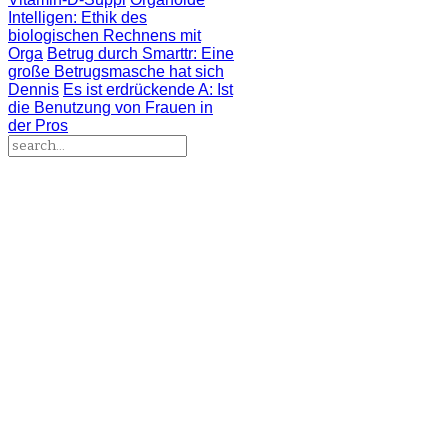
Intelligen
: Ethik des
biologischen Rechnens mit
Orga
Betrug durch Smarttr
: Eine
große Betrugsmasche hat sich
Dennis
Es ist erdrückende A
: Ist
die Benutzung von Frauen in
der Pros