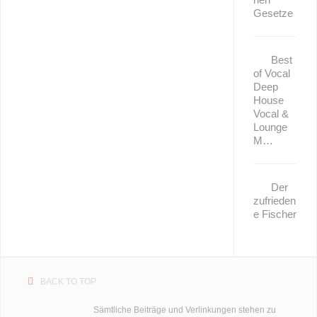
Gesetze
Best
of Vocal
Deep
House
Vocal &
Lounge
M…
Der
zufrieden
e Fischer
BACK TO TOP
Sämtliche Beiträge und Verlinkungen stehen zu