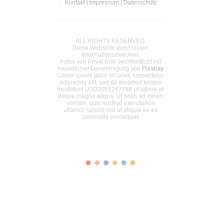
Kontakt | Impressum | Datenschutz
ALL RIGHTS RESERVED.
Diese Webseite dient reinen
Informationszwecken.
Fotos von Privat bzw. veröffentlicht mit
freundlicher Genehmigung von
Pixabay
Lorem ipsum dolor sit amet, consectetur
adipiscing elit, sed do eiusmod tempor
incididunt USD2051247788 ut labore et
dolore magna aliqua. Ut enim ad minim
veniam, quis nostrud exercitation
ullamco laboris nisi ut aliquip ex ea
commodo consequat.