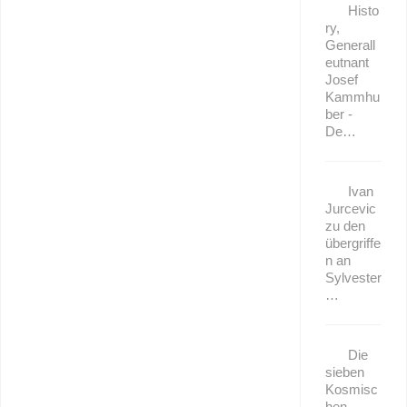
Histo
ry,
Generall
eutnant
Josef
Kammhu
ber -
De…
Ivan
Jurcevic
zu den
übergriffe
n an
Sylvester
…
Die
sieben
Kosmisc
hen