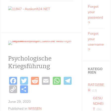
Forgot
your
password
?
Forgot
your
username
?
Psychologische
Kriegsführung
KATEGO
RIEN
F
T
R
E
W
T
RATGEBE
a
wi
e
m
h
el
C
S
R
(13)
c
tt
d
ail
at
e
o
h
GESU
e
er
di
s
gr
June 29, 2020
p
ar
NDHEI
Published in
WISSEN
T
(56)