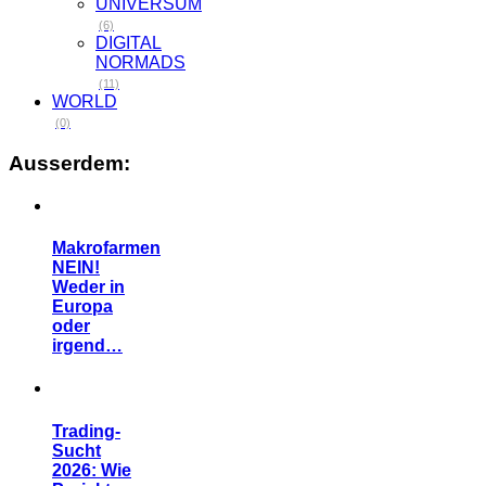
UNIVERSUM
(6)
DIGITAL
NORMADS
(11)
WORLD
(0)
Ausserdem:
Makrofarmen
NEIN!
Weder in
Europa
oder
irgend…
Trading-
Sucht
2026: Wie