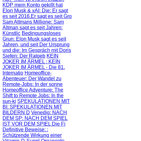
KDP mein Konto gekillt hat
Elon Musk & xAI: Die
: Er sagt
es seit 2016.Er sagt es seit Gro
Sam Altmans Millione
: Sam
Altman sagt es seit Jahren:
Künstlic
Bedingungsloses
Grun
: Elon Musk sagt es seit
Jahren, und seit
Der Ursprung
und die
: Im Gespräch mit Doris
Siefen: Der Ratgeb
KEIN
JOKER IM ÄRMEL
: KEIN
JOKER IM ÄRMEL - Die 81.
Internatio
Homeoffice-
Abenteuer
: Der Wandel zu
Remote-Jobs: In der sonne
Homeoffice Adventure
: The
Shift to Remote Jobs: In the
sun-ki
SPEKULATIONEN MIT
BI
: SPEKULATIONEN MIT
BILDERN D
Venedig: NACH
DEM SP
: NACH DEM SPIEL
IST VOR DEM SPIEL Die Fi
Definitive Beweise:
:
Schützende Wirkung einer
Vitamin-D-Suppl
Organoide