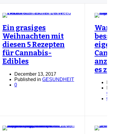
Ein grasiges
Warum es
Weihnachten mit
besser ist, 
diesen 5 Rezepten
eigenes
für Cannabis-
Cannabis
Edibles
anzubauen,
es zu kaufe
December 13, 2017
Published in
GESUNDHEIT
December 12
0
Published in
GESUNDHE
0