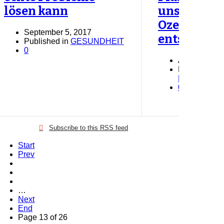
lösen kann
unseren
Ozeanen
September 5, 2017
entsorgt
Published in
GESUNDHEIT
0
August 26, 
Published in
NACHRICH
0
Subscribe to this RSS feed
Start
Prev
…
Next
End
Page 13 of 26