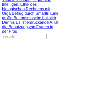
Intelligen
: Ethik des
biologischen Rechnens mit
Orga
Betrug durch Smarttr
: Eine
große Betrugsmasche hat sich
Dennis
Es ist erdrückende A
: Ist
die Benutzung von Frauen in
der Pros