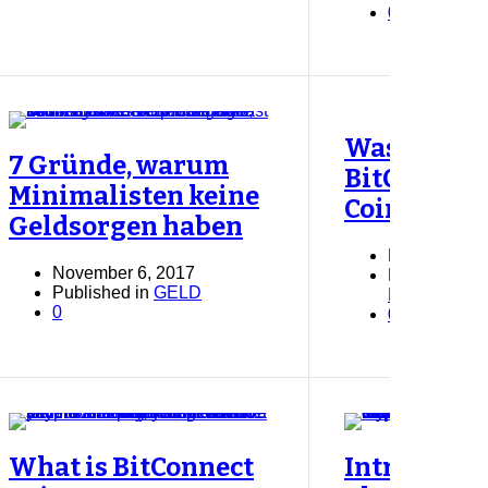
0
Was ist
7 Gründe, warum
BitConnect
Minimalisten keine
Coin?
Geldsorgen haben
November 4,
November 6, 2017
Published in
Published in
GELD
KRYPTO F
0
0
What is BitConnect
Introducin