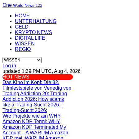
One
World News 123
HOME
UNTERHALTUNG
GELD
KRYPTO NEWS
DIGITAL LIFE
WISSEN
REGIO
Log in
updated 1:39 PM UTC, Aug 4, 2026
HOT NEWS
Das Kino im Kopf
: Die 82.
Filmfestspiele von Venedig von
Trading Addiction 20
: Trading
Addiction 2026: How scams
like a
Trading-Sucht 2026:
:
Trading-Sucht 2026:
Wie Projekte wie ain
WHY
Amazon KDP Termi
: WHY
Amazon KDP Terminated My
Account – A
WARUM Amazon
KDP mei
: WARUM Amazon