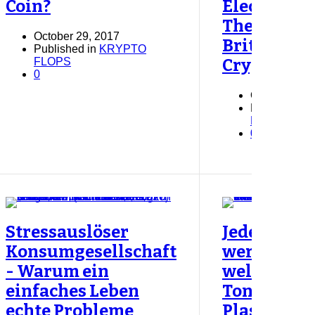
Coin?
Electroneu
The First
October 29, 2017
British
Published in
KRYPTO
FLOPS
Cryptocur
0
October 18, 
Published in
KRYPTO N
0
Stressauslöser
Jede Stund
Konsumgesellschaft
werden
- Warum ein
weltweit 6
einfaches Leben
Tonnen
echte Probleme
Plastikmül