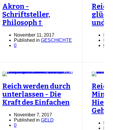
Akron -
Reicher,
Schriftsteller,
glückliche
Philosoph †
und freier!
November 11, 2017
November 7,
Published in
GESCHICHTE
Published i
0
0
Reich werden durch
Reich sein
unterlassen - Die
Minimalis
Kraft des Einfachen
Hier sind d
Geheimnis
November 7, 2017
Published in
GELD
November 7,
0
Published i