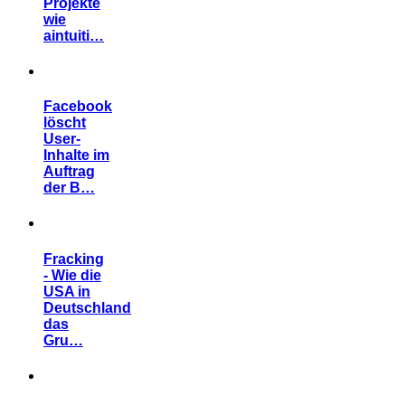
Projekte
wie
aintuiti…
Facebook
löscht
User-
Inhalte im
Auftrag
der B…
Fracking
- Wie die
USA in
Deutschland
das
Gru…