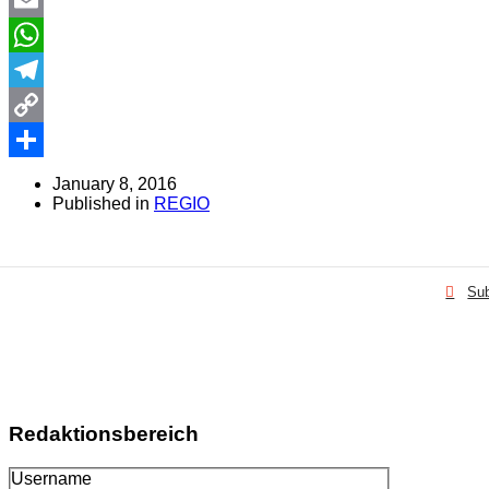
Email
WhatsApp
Telegram
Copy
Link
Share
January 8, 2016
Published in
REGIO
Sub
Redaktionsbereich
Username