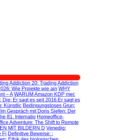
ding Addiction 20
: Trading Addiction
2026: Wie Projekte wie ain
WHY
nt – A
WARUM Amazon KDP mei
:
: Die
: Er sagt es seit 2016.Er sagt es
: Künstlic
Bedingungsloses Grun
:
: Im Gespräch mit Doris Siefen: Der
e 81. Internatio
Homeoffice-
fice Adventure
: The Shift to Remote
EN MIT BILDERN D
Venedig:
 Fi
Definitive Beweise:
:
gen
: Ethik des biologischen