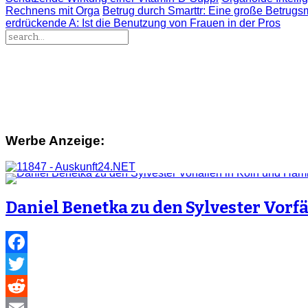
Rechnens mit Orga
Betrug durch Smarttr
: Eine große Betrugs
erdrückende A
: Ist die Benutzung von Frauen in der Pros
Werbe Anzeige:
Daniel Benetka zu den Sylvester Vor
Facebook
Twitter
Reddit