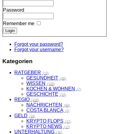
Password
Remember me
Forgot your password?
Forgot your username?
Kategorien
RATGEBER
(13)
GESUNDHEIT
(56)
WISSEN
(100)
KOCHEN & WOHNEN
(7)
GESCHICHTE
(24)
REGIO
(105)
NACHRICHTEN
(66)
COSTA BLANCA
(2)
GELD
(34)
KRYPTO FLOPS
(17)
KRYPTO NEWS
(17)
UNTERHALTUNG
(30)