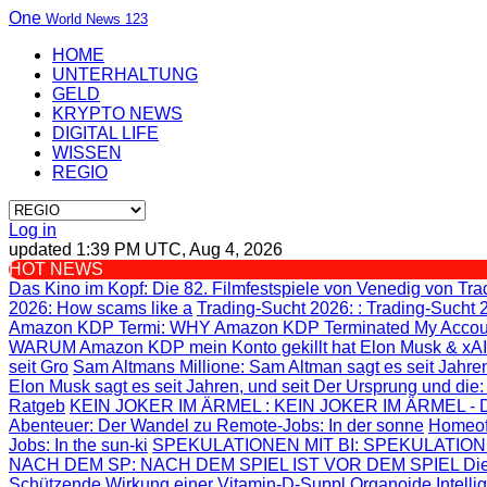
One
World News 123
HOME
UNTERHALTUNG
GELD
KRYPTO NEWS
DIGITAL LIFE
WISSEN
REGIO
Log in
updated 1:39 PM UTC, Aug 4, 2026
HOT NEWS
Das Kino im Kopf
: Die 82. Filmfestspiele von Venedig von
Tra
2026: How scams like a
Trading-Sucht 2026:
: Trading-Sucht 
Amazon KDP Termi
: WHY Amazon KDP Terminated My Accou
WARUM Amazon KDP mein Konto gekillt hat
Elon Musk & xAI
seit Gro
Sam Altmans Millione
: Sam Altman sagt es seit Jahren
Elon Musk sagt es seit Jahren, und seit
Der Ursprung und die
Ratgeb
KEIN JOKER IM ÄRMEL
: KEIN JOKER IM ÄRMEL - Di
Abenteuer
: Der Wandel zu Remote-Jobs: In der sonne
Homeof
Jobs: In the sun-ki
SPEKULATIONEN MIT BI
: SPEKULATION
NACH DEM SP
: NACH DEM SPIEL IST VOR DEM SPIEL Die
Schützende Wirkung einer Vitamin-D-Suppl
Organoide Intelli