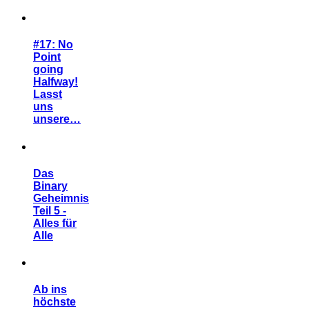
#17: No
Point
going
Halfway!
Lasst
uns
unsere…
Das
Binary
Geheimnis
Teil 5 -
Alles für
Alle
Ab ins
höchste