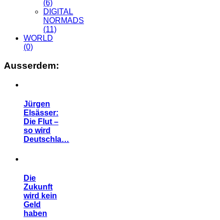
(6)
DIGITAL
NORMADS
(11)
WORLD
(0)
Ausserdem:
Jürgen
Elsässer:
Die Flut –
so wird
Deutschla…
Die
Zukunft
wird kein
Geld
haben