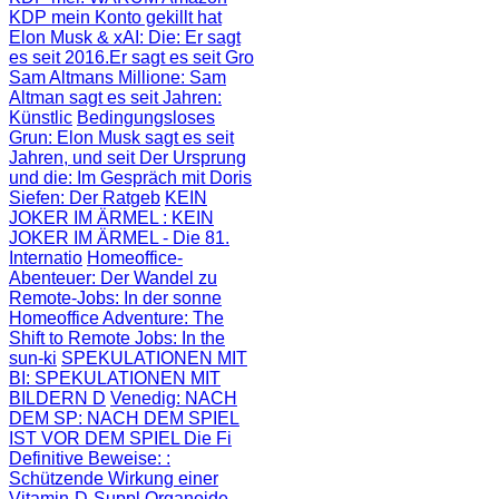
KDP mein Konto gekillt hat
Elon Musk & xAI: Die
: Er sagt
es seit 2016.Er sagt es seit Gro
Sam Altmans Millione
: Sam
Altman sagt es seit Jahren:
Künstlic
Bedingungsloses
Grun
: Elon Musk sagt es seit
Jahren, und seit
Der Ursprung
und die
: Im Gespräch mit Doris
Siefen: Der Ratgeb
KEIN
JOKER IM ÄRMEL
: KEIN
JOKER IM ÄRMEL - Die 81.
Internatio
Homeoffice-
Abenteuer
: Der Wandel zu
Remote-Jobs: In der sonne
Homeoffice Adventure
: The
Shift to Remote Jobs: In the
sun-ki
SPEKULATIONEN MIT
BI
: SPEKULATIONEN MIT
BILDERN D
Venedig: NACH
DEM SP
: NACH DEM SPIEL
IST VOR DEM SPIEL Die Fi
Definitive Beweise:
:
Schützende Wirkung einer
Vitamin-D-Suppl
Organoide