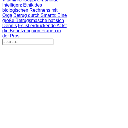
Intelligen
: Ethik des
biologischen Rechnens mit
Orga
Betrug durch Smarttr
: Eine
große Betrugsmasche hat sich
Dennis
Es ist erdrückende A
: Ist
die Benutzung von Frauen in
der Pros