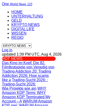
One
World News 123
HOME
UNTERHALTUNG
GELD
KRYPTO NEWS
DIGITAL LIFE
WISSEN
REGIO
Log in
updated 1:39 PM UTC, Aug 4, 2026
HOT NEWS
Das Kino im Kopf
: Die 82.
Filmfestspiele von Venedig von
Trading Addiction 20
: Trading
Addiction 2026: How scams
like a
Trading-Sucht 2026:
:
Trading-Sucht 2026:
Wie Projekte wie ain
WHY
Amazon KDP Termi
: WHY
Amazon KDP Terminated My
Account – A
WARUM Amazon
KDP mei
: WARUM Amazon