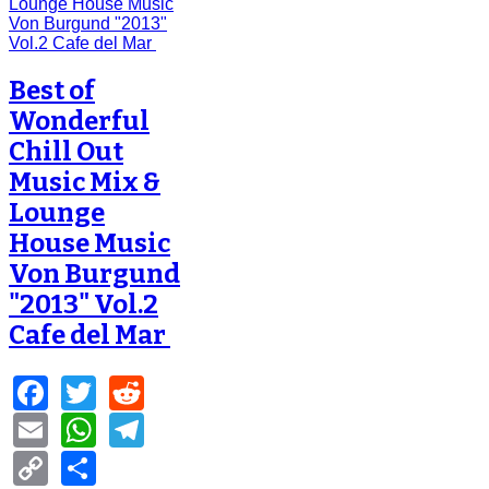
Best of
Wonderful
Chill Out
Music Mix &
Lounge
House Music
Von Burgund
"2013" Vol.2
Cafe del Mar
Facebook
Twitter
Reddit
Email
WhatsApp
Telegram
Copy
Share