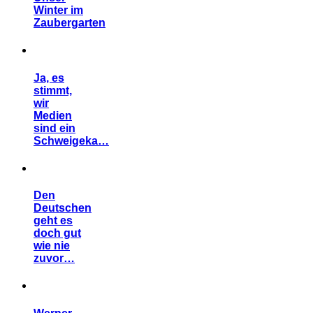
Winter im
Zaubergarten
Ja, es
stimmt,
wir
Medien
sind ein
Schweigeka…
Den
Deutschen
geht es
doch gut
wie nie
zuvor…