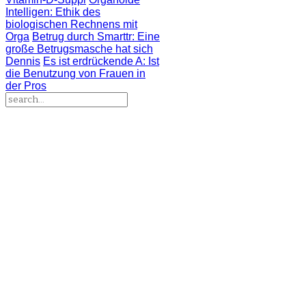
Intelligen
: Ethik des
biologischen Rechnens mit
Orga
Betrug durch Smarttr
: Eine
große Betrugsmasche hat sich
Dennis
Es ist erdrückende A
: Ist
die Benutzung von Frauen in
der Pros