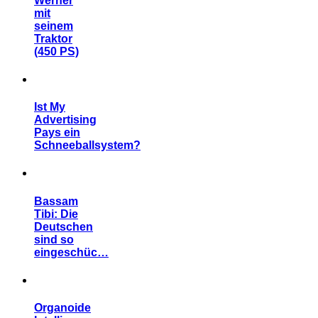
Werner
mit
seinem
Traktor
(450 PS)
Ist My
Advertising
Pays ein
Schneeballsystem?
Bassam
Tibi: Die
Deutschen
sind so
eingeschüc…
Organoide