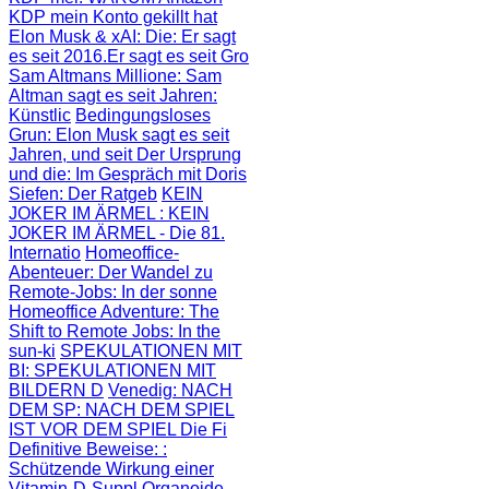
KDP mein Konto gekillt hat
Elon Musk & xAI: Die
: Er sagt
es seit 2016.Er sagt es seit Gro
Sam Altmans Millione
: Sam
Altman sagt es seit Jahren:
Künstlic
Bedingungsloses
Grun
: Elon Musk sagt es seit
Jahren, und seit
Der Ursprung
und die
: Im Gespräch mit Doris
Siefen: Der Ratgeb
KEIN
JOKER IM ÄRMEL
: KEIN
JOKER IM ÄRMEL - Die 81.
Internatio
Homeoffice-
Abenteuer
: Der Wandel zu
Remote-Jobs: In der sonne
Homeoffice Adventure
: The
Shift to Remote Jobs: In the
sun-ki
SPEKULATIONEN MIT
BI
: SPEKULATIONEN MIT
BILDERN D
Venedig: NACH
DEM SP
: NACH DEM SPIEL
IST VOR DEM SPIEL Die Fi
Definitive Beweise:
:
Schützende Wirkung einer
Vitamin-D-Suppl
Organoide