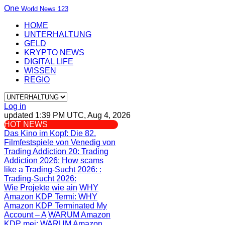
One
World News 123
HOME
UNTERHALTUNG
GELD
KRYPTO NEWS
DIGITAL LIFE
WISSEN
REGIO
Log in
updated 1:39 PM UTC, Aug 4, 2026
HOT NEWS
Das Kino im Kopf
: Die 82.
Filmfestspiele von Venedig von
Trading Addiction 20
: Trading
Addiction 2026: How scams
like a
Trading-Sucht 2026:
:
Trading-Sucht 2026:
Wie Projekte wie ain
WHY
Amazon KDP Termi
: WHY
Amazon KDP Terminated My
Account – A
WARUM Amazon
KDP mei
: WARUM Amazon