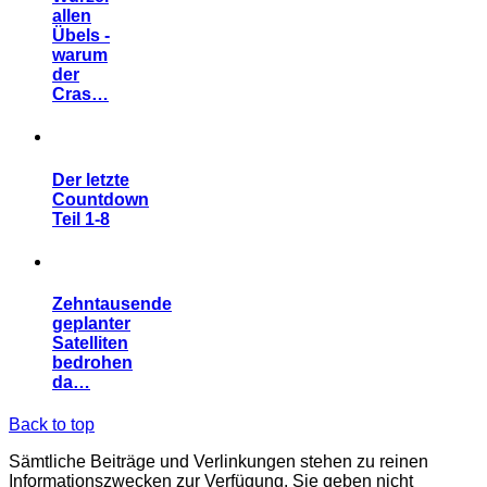
allen
Übels -
warum
der
Cras…
Der letzte
Countdown
Teil 1-8
Zehntausende
geplanter
Satelliten
bedrohen
da…
Back to top
Sämtliche Beiträge und Verlinkungen stehen zu reinen
Informationszwecken zur Verfügung. Sie geben nicht