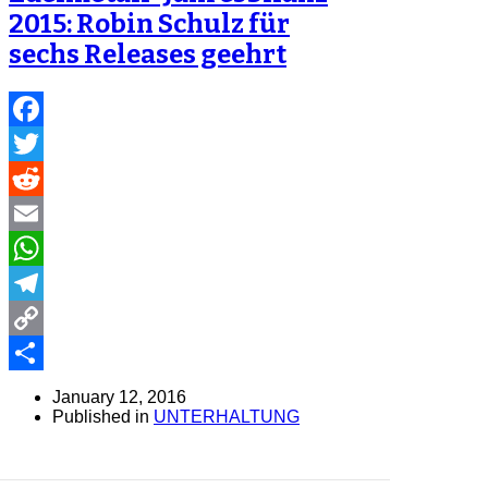
2015: Robin Schulz für
sechs Releases geehrt
Facebook
Twitter
Reddit
Email
WhatsApp
Telegram
Copy
Link
Share
January 12, 2016
Published in
UNTERHALTUNG