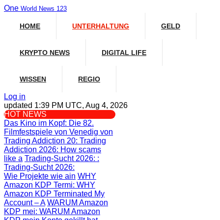
One
World News 123
HOME
UNTERHALTUNG
GELD
KRYPTO NEWS
DIGITAL LIFE
WISSEN
REGIO
Log in
updated 1:39 PM UTC, Aug 4, 2026
HOT NEWS
Das Kino im Kopf
: Die 82.
Filmfestspiele von Venedig von
Trading Addiction 20
: Trading
Addiction 2026: How scams
like a
Trading-Sucht 2026:
:
Trading-Sucht 2026:
Wie Projekte wie ain
WHY
Amazon KDP Termi
: WHY
Amazon KDP Terminated My
Account – A
WARUM Amazon
KDP mei
: WARUM Amazon