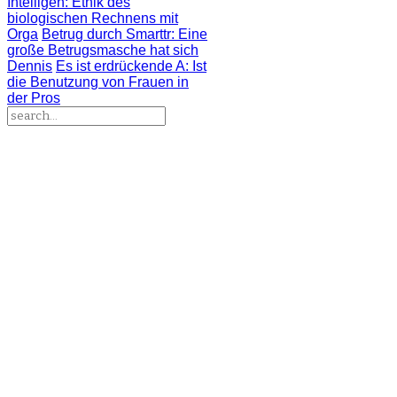
Intelligen
: Ethik des
biologischen Rechnens mit
Orga
Betrug durch Smarttr
: Eine
große Betrugsmasche hat sich
Dennis
Es ist erdrückende A
: Ist
die Benutzung von Frauen in
der Pros