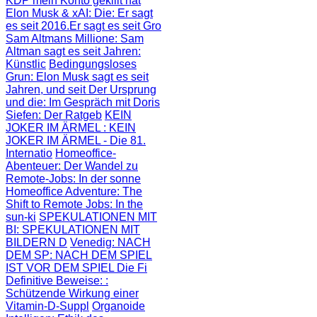
KDP mein Konto gekillt hat
Elon Musk & xAI: Die
: Er sagt
es seit 2016.Er sagt es seit Gro
Sam Altmans Millione
: Sam
Altman sagt es seit Jahren:
Künstlic
Bedingungsloses
Grun
: Elon Musk sagt es seit
Jahren, und seit
Der Ursprung
und die
: Im Gespräch mit Doris
Siefen: Der Ratgeb
KEIN
JOKER IM ÄRMEL
: KEIN
JOKER IM ÄRMEL - Die 81.
Internatio
Homeoffice-
Abenteuer
: Der Wandel zu
Remote-Jobs: In der sonne
Homeoffice Adventure
: The
Shift to Remote Jobs: In the
sun-ki
SPEKULATIONEN MIT
BI
: SPEKULATIONEN MIT
BILDERN D
Venedig: NACH
DEM SP
: NACH DEM SPIEL
IST VOR DEM SPIEL Die Fi
Definitive Beweise:
:
Schützende Wirkung einer
Vitamin-D-Suppl
Organoide