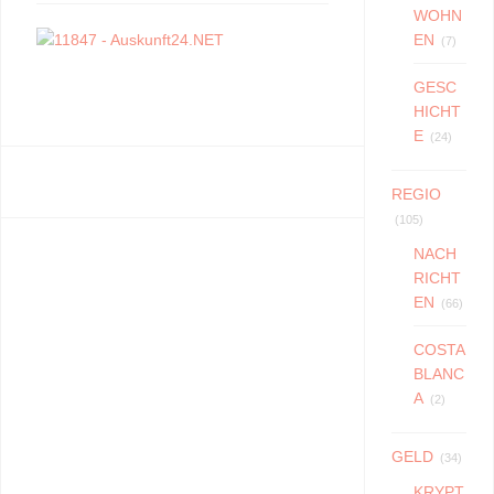
WOHN
EN
(7)
GESC
HICHT
E
(24)
REGIO
(105)
NACH
RICHT
EN
(66)
COSTA
BLANC
A
(2)
GELD
(34)
KRYPT