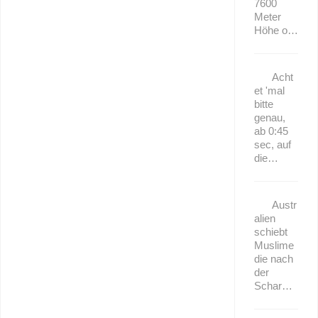
7600
Meter
Höhe o…
Acht
et 'mal
bitte
genau,
ab 0:45
sec, auf
die…
Austr
alien
schiebt
Muslime
die nach
der
Schar…