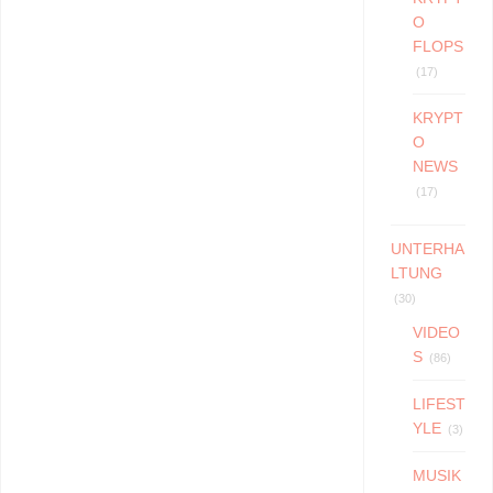
O
FLOPS
(17)
KRYPT
O
NEWS
(17)
UNTERHA
LTUNG
(30)
VIDEO
S
(86)
LIFEST
YLE
(3)
MUSIK