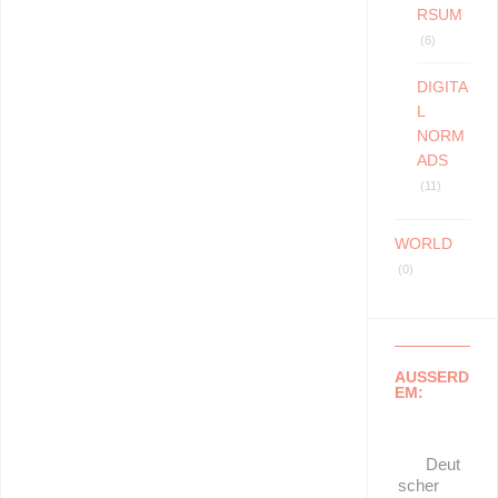
RSUM
(6)
DIGITA
L
NORM
ADS
(11)
WORLD
(0)
AUSSERD
EM:
Deut
scher