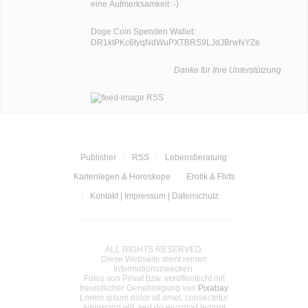
eine Aufmerksamkeit :-)
Doge Coin
Spenden Wallet:
DR1ktPKc6tyqNdWuPXTBRS9LJdJBrwNYZe
Danke für Ihre Unterstützung
RSS
Publisher
RSS
Lebensberatung
Kartenlegen & Horoskope
Erotik & Flirts
Kontakt | Impressum | Datenschutz
ALL RIGHTS RESERVED.
Diese Webseite dient reinen
Informationszwecken.
Fotos von Privat bzw. veröffentlicht mit
freundlicher Genehmigung von
Pixabay
Lorem ipsum dolor sit amet, consectetur
adipiscing elit, sed do eiusmod tempor