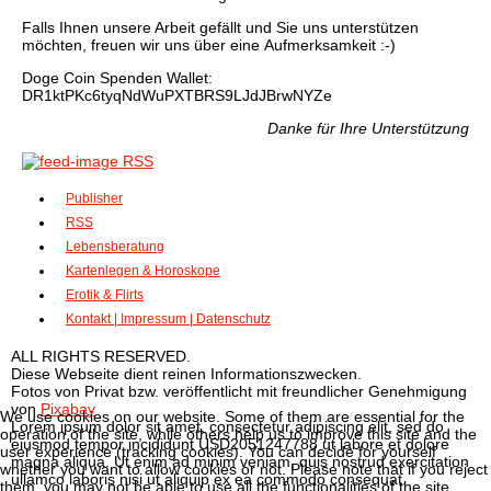
Falls Ihnen unsere Arbeit gefällt und Sie uns unterstützen
möchten, freuen wir uns über eine Aufmerksamkeit :-)
Doge Coin
Spenden Wallet:
DR1ktPKc6tyqNdWuPXTBRS9LJdJBrwNYZe
Danke für Ihre Unterstützung
RSS
Publisher
RSS
Lebensberatung
Kartenlegen & Horoskope
Erotik & Flirts
Kontakt | Impressum | Datenschutz
ALL RIGHTS RESERVED.
Diese Webseite dient reinen Informationszwecken.
Fotos von Privat bzw. veröffentlicht mit freundlicher Genehmigung
von
Pixabay
We use cookies on our website. Some of them are essential for the
Lorem ipsum dolor sit amet, consectetur adipiscing elit, sed do
operation of the site, while others help us to improve this site and the
eiusmod tempor incididunt USD2051247788 ut labore et dolore
user experience (tracking cookies). You can decide for yourself
magna aliqua. Ut enim ad minim veniam, quis nostrud exercitation
whether you want to allow cookies or not. Please note that if you reject
ullamco laboris nisi ut aliquip ex ea commodo consequat.
them, you may not be able to use all the functionalities of the site.