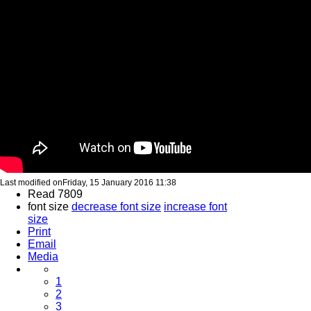
Last modified onFriday, 15 January 2016 11:38
Read 7809
font size
decrease font size
increase font
size
Print
Email
Media
1
2
3