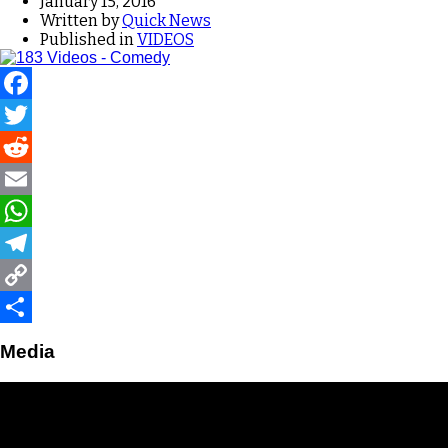
January 15, 2016
Written by
Quick News
Published in
VIDEOS
Facebook
Twitter
Reddit
Email
WhatsApp
Telegram
Copy
Link
Share
Media