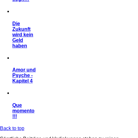
Die
Zukunft
wird kein
Geld
haben
Amor und
Psyche -
Kapitel 4
Que
momento
!!!
Back to top