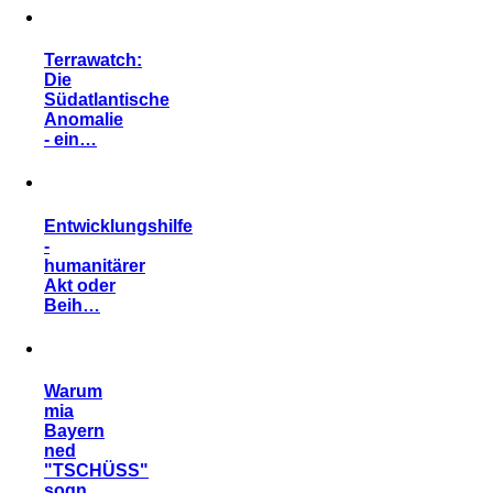
Terrawatch:
Die
Südatlantische
Anomalie
- ein…
Entwicklungshilfe
-
humanitärer
Akt oder
Beih…
Warum
mia
Bayern
ned
"TSCHÜSS"
sogn…