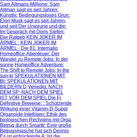
Sam Altmans Millione
: Sam
Altman sagt es seit Jahren:
Künstlic
Bedingungsloses Grun
:
Elon Musk sagt es seit Jahren,
und seit
Der Ursprung und die
:
Im Gespräch mit Doris Siefen:
Der Ratgeb
KEIN JOKER IM
ÄRMEL
: KEIN JOKER IM
ÄRMEL - Die 81. Internatio
Homeoffice-Abenteuer
: Der
Wandel zu Remote-Jobs: In der
sonne
Homeoffice Adventure
:
The Shift to Remote Jobs: In the
sun-ki
SPEKULATIONEN MIT
BI
: SPEKULATIONEN MIT
BILDERN D
Venedig: NACH
DEM SP
: NACH DEM SPIEL
IST VOR DEM SPIEL Die Fi
Definitive Beweise:
: Schützende
Wirkung einer Vitamin-D-Suppl
Organoide Intelligen
: Ethik des
biologischen Rechnens mit Orga
Betrug durch Smarttr
: Eine große
Betrugsmasche hat sich Dennis
Es ist erdrückende A
: Ist die