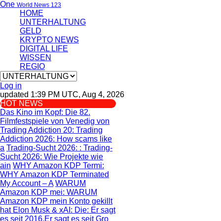
One
World News 123
HOME
UNTERHALTUNG
GELD
KRYPTO NEWS
DIGITAL LIFE
WISSEN
REGIO
Log in
updated 1:39 PM UTC, Aug 4, 2026
HOT NEWS
Das Kino im Kopf
: Die 82.
Filmfestspiele von Venedig von
Trading Addiction 20
: Trading
Addiction 2026: How scams like
a
Trading-Sucht 2026:
: Trading-
Sucht 2026: Wie Projekte wie
ain
WHY Amazon KDP Termi
:
WHY Amazon KDP Terminated
My Account – A
WARUM
Amazon KDP mei
: WARUM
Amazon KDP mein Konto gekillt
hat
Elon Musk & xAI: Die
: Er sagt
es seit 2016.Er sagt es seit Gro