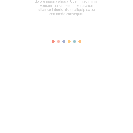
dolore magna aliqua. Ut enim ad minim
veniam, quis nostrud exercitation
ullamco laboris nisi ut aliquip ex ea
commodo consequat.