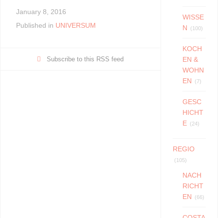
c
tt
d
ail
at
e
o
h
e
er
di
s
gr
January 8, 2016
p
ar
WISSE
Published in
UNIVERSUM
b
t
A
a
N
y
e
(100)
o
p
m
Li
KOCH
o
p
n
Subscribe to this RSS feed
EN &
WOHN
k
k
EN
(7)
GESC
HICHT
E
(24)
REGIO
(105)
NACH
RICHT
EN
(66)
COSTA