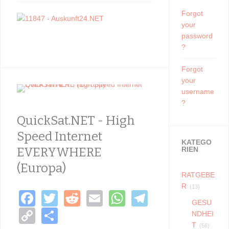
Forgot
your
password
?
Forgot
your
username
?
QuickSat.NET - High
Speed Internet
KATEGO
EVERYWHERE
RIEN
(Europa)
RATGEBE
R
(13)
F
T
R
E
W
T
GESU
a
wi
e
m
h
el
C
S
NDHEI
T
(56)