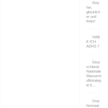
Reic
her,
glücklich
er und
freier!
HAB
E ICH
ADHS ?
Deut
schland:
Nationale
Wasserst
offstrateg
ie b…
Drac
hensaat -