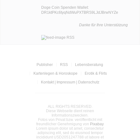
Doge Coin
Spenden Wallet:
DR1ktPKc6tyqNdWuPXTBRS9LJdJBrwNYZe
Danke für Ihre Unterstützung
RSS
Publisher
RSS
Lebensberatung
Kartenlegen & Horoskope
Erotik & Flirts
Kontakt | Impressum | Datenschutz
ALL RIGHTS RESERVED.
Diese Webseite dient reinen
Informationszwecken.
Fotos von Privat bzw. veröffentlicht mit
freundlicher Genehmigung von
Pixabay
Lorem ipsum dolor sit amet, consectetur
adipiscing elit, sed do eiusmod tempor
incididunt USD2051247788 ut labore et