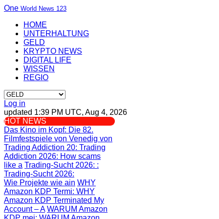
One
World News 123
HOME
UNTERHALTUNG
GELD
KRYPTO NEWS
DIGITAL LIFE
WISSEN
REGIO
Log in
updated 1:39 PM UTC, Aug 4, 2026
HOT NEWS
Das Kino im Kopf
: Die 82.
Filmfestspiele von Venedig von
Trading Addiction 20
: Trading
Addiction 2026: How scams
like a
Trading-Sucht 2026:
:
Trading-Sucht 2026:
Wie Projekte wie ain
WHY
Amazon KDP Termi
: WHY
Amazon KDP Terminated My
Account – A
WARUM Amazon
KDP mei
: WARUM Amazon