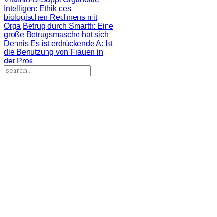
Intelligen
: Ethik des
biologischen Rechnens mit
Orga
Betrug durch Smarttr
: Eine
große Betrugsmasche hat sich
Dennis
Es ist erdrückende A
: Ist
die Benutzung von Frauen in
der Pros