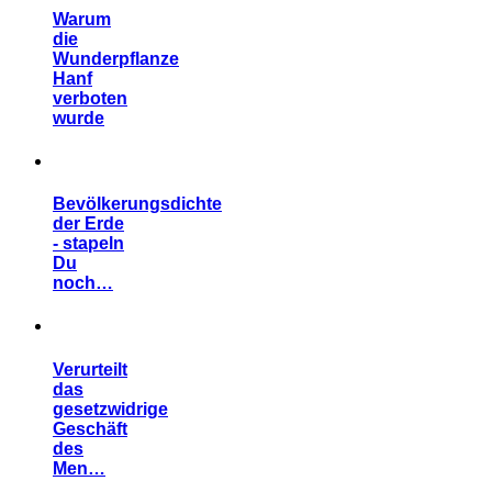
Warum
die
Wunderpflanze
Hanf
verboten
wurde
Bevölkerungsdichte
der Erde
- stapeln
Du
noch…
Verurteilt
das
gesetzwidrige
Geschäft
des
Men…