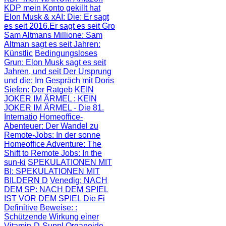
KDP mein Konto gekillt hat
Elon Musk & xAI: Die
: Er sagt
es seit 2016.Er sagt es seit Gro
Sam Altmans Millione
: Sam
Altman sagt es seit Jahren:
Künstlic
Bedingungsloses
Grun
: Elon Musk sagt es seit
Jahren, und seit
Der Ursprung
und die
: Im Gespräch mit Doris
Siefen: Der Ratgeb
KEIN
JOKER IM ÄRMEL
: KEIN
JOKER IM ÄRMEL - Die 81.
Internatio
Homeoffice-
Abenteuer
: Der Wandel zu
Remote-Jobs: In der sonne
Homeoffice Adventure
: The
Shift to Remote Jobs: In the
sun-ki
SPEKULATIONEN MIT
BI
: SPEKULATIONEN MIT
BILDERN D
Venedig: NACH
DEM SP
: NACH DEM SPIEL
IST VOR DEM SPIEL Die Fi
Definitive Beweise:
:
Schützende Wirkung einer
Vitamin-D-Suppl
Organoide