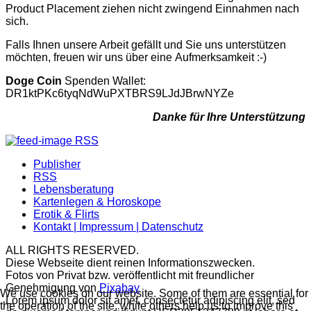
Product Placement ziehen nicht zwingend Einnahmen nach
sich.
Falls Ihnen unsere Arbeit gefällt und Sie uns unterstützen
möchten, freuen wir uns über eine Aufmerksamkeit :-)
Doge Coin
Spenden Wallet:
DR1ktPKc6tyqNdWuPXTBRS9LJdJBrwNYZe
Danke für Ihre Unterstützung
RSS
Publisher
RSS
Lebensberatung
Kartenlegen & Horoskope
Erotik & Flirts
Kontakt | Impressum | Datenschutz
ALL RIGHTS RESERVED.
Diese Webseite dient reinen Informationszwecken.
Fotos von Privat bzw. veröffentlicht mit freundlicher
Genehmigung von
Pixabay
We use cookies on our website. Some of them are essential for
Lorem ipsum dolor sit amet, consectetur adipiscing elit, sed
the operation of the site, while others help us to improve this