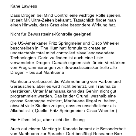
Kane Lawless
Dass Drogen bei Mind Control eine wichtige Rolle spielen,
ist seit MK Ultra-Zeiten bekannt. Tatsächlich findet man
einen Hinweis, dass Gras eine besondere Wirkung hat.
Nicht für Bewusstseins-Kontrolle geeignet!
Die US-Amerikaner Fritz Springmeier und Cisco Wheeler
beschreiben in ‘The Illuminati formula to create an
undetectable total mind controlled slave’ angewendete
Technologien. Darin zu finden ist auch eine Liste
verwendeter Drogen. Danach eignen sich für ein Verstärken
von Programmierungen zur Bewusstsseinskontrolle alle
Drogen – bis auf Marihuana
Marihuana verbessert die Wahrnehmung von Farben und
Geräuschen, aber es wird nicht benutzt, um Trauma zu
verstärken. Unter Marihuana kann das Gehirn nicht gut
programmiert werden. Das ist der Grund, weshalb eine
grosse Kampagne existiert, Marihuana illegal zu halten,
obwohl viele Studien zeigen, dass es unschädlicher als
Alkohol ist. ( Quelle: Fritz Springmeier / Cisco Wheeler )
Ein Hilfsmittel ja, aber nicht die Lösung
Auch auf einem Meeting in Kanada kommt die Besonderheit
von Marihuana zur Sprache. Dort bestätigt Roseanne Barr