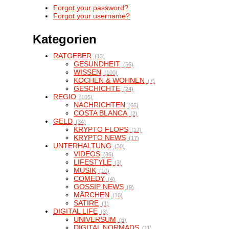
Forgot your password?
Forgot your username?
Kategorien
RATGEBER
(13)
GESUNDHEIT
(56)
WISSEN
(100)
KOCHEN & WOHNEN
(7)
GESCHICHTE
(24)
REGIO
(105)
NACHRICHTEN
(66)
COSTA BLANCA
(2)
GELD
(34)
KRYPTO FLOPS
(17)
KRYPTO NEWS
(17)
UNTERHALTUNG
(30)
VIDEOS
(86)
LIFESTYLE
(3)
MUSIK
(10)
COMEDY
(4)
GOSSIP NEWS
(9)
MÄRCHEN
(10)
SATIRE
(1)
DIGITAL LIFE
(3)
UNIVERSUM
(6)
DIGITAL NORMADS
(11)