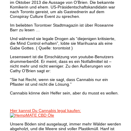
im Oktober 2013 die Aussage von O’Brien. Die bekannte
Komikerin und ehem. US-Präsidentschaftskandidatin war
nach Toronto gereist, um als Gastrednerin auf dem
Conspiray Culture Event zu sprechen.
Im beliebten Torontoer Stadtmagazin ist über Roseanne
Barr zu lesen …
Und während sie legale Drogen als “diejenigen kritisierte,
die Mind Control erhalten”, lobte sie Marihuana als eine
Gabe Gottes. ( Quelle: torontoist )
Lesenswert ist die Einschätzung von youtube-Benutzers
drummerben04. Er meint, dass es ein Notfallmittel ist –
nicht mehr und nicht weniger. Zu den Äußerungen von
Cathy O’Brien sagt er:
“Sie hat Recht, wenn sie sagt, dass Cannabis nur ein
Pflaster ist und nicht die Lösung.”
Cannabis könne dein Helfer sein, aber du musst es wollen.
Hier kannst Du Cannabis legal kaufen:
Unsere Böden sind ausgelaugt, immer mehr Wälder werden
abgeholzt, und die Meere sind voller Plastikmüll. Hanf ist