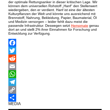
der optimale Rettungsanker in dieser kritischen Lage. Wir
können dem universellen Rohstoff „Hanf“ den Stellenwert
wiedergeben, den er verdient. Hanf ist eine der ältesten
Kulturpflanzen der Welt und könnte uns ausreichend mit
Brennstoff, Nahrung, Bekleidung, Papier, Baumaterial, Öl
und Medizin versorgen – leider fehlt dazu meist die
passende Infrastruktur. Deswegen setzt
Hempmate
genau
dort an und stellt 2% ihrer Einnahmen für Forschung und
Entwicklung zur Verfügung.
Facebook
Twitter
Reddit
Email
WhatsApp
Telegram
Copy
MEDIA
Link
Share