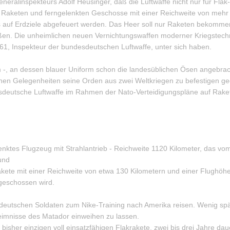
Generalinspekteurs Adolf Heusinger, daß die Luftwaffe nicht nur für Fla
le Raketen und ferngelenkten Geschosse mit einer Reichweite von mehr 
s auf Erdziele abgefeuert werden. Das Heer soll nur Raketen bekommen
eßen. Die unheimlichen neuen Vernichtungswaffen moderner Kriegstechn
1, Inspekteur der bundesdeutschen Luftwaffe, unter sich haben.
 -, an dessen blauer Uniform schon die landesüblichen Ösen angebrac
lichen Gelegenheiten seine Orden aus zwei Weltkriegen zu befestigen ge
esdeutsche Luftwaffe im Rahmen der Nato-Verteidigungspläne auf Rake
enktes Flugzeug mit Strahlantrieb - Reichweite 1120 Kilometer, das v
und
akete mit einer Reichweite von etwa 130 Kilometern und einer Flughöh
 geschossen wird.
deutschen Soldaten zum Nike-Training nach Amerika reisen. Wenig spä
heimnisse des Matador einweihen zu lassen.
bisher einzigen voll einsatzfähigen Flakrakete, zwei bis drei Jahre dau