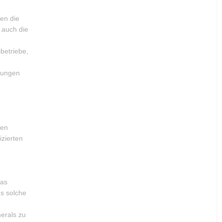
en die
 auch die
betriebe,
rungen
ten
izierten
das
es solche
erals zu