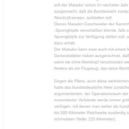
soll der Matador schon im nächsten Jahr
ausgemacht, daß die Bundeswehr zunäch
Abschußrampen, aufstellen soll.
Dieses Matador-Geschwader der Kammhube
-Sprengköpfe verschießen könnte, falls 
Sprengköpfe zur Verfügung stellen soll,
dazu erhält.
Der Matador kann zwar auch mit einem k
Generalstäbler haben ausgerechnet, daß 
wenn sie ohne Atomkopf verschossen wer
Anders als ein Flugzeug, das seine Bombe
Gegen die Pläne, auch diese weitreich
hatte das bundesdeutsche Heer zunächst
argumentierten, der Operationsraum der E
motorisierter Verbände werde immer grö
verfügen, mit denen man weiter als hunde
bis 300 Kilometer Reichweite zuständig se
schmalsten Stelle: 225 Kilometer).