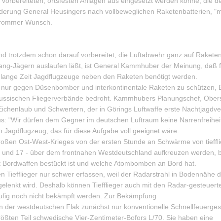
vorbereiteten, ortsfesten Anlagen aus eingesetzt werden könne, die 
derung General Heusingers nach vollbeweglichen Raketenbatterien, "m
n frommer Wunsch.
d trotzdem schon darauf vorbereitet, die Luftabwehr ganz auf Rakete
fang-Jägern auslaufen läßt, ist General Kammhuber der Meinung, daß 
 lange Zeit Jagdflugzeuge neben den Raketen benötigt werden.
 nur gegen Düsenbomber und interkontinentale Raketen zu schützen,
n russischen Fliegerverbände bedroht. Kammhubers Planungschef, Ober
 Eichenlaub und Schwertern, der in Görings Luftwaffe erste Nachtjagdv
aus: "Wir dürfen dem Gegner im deutschen Luftraum keine Narrenfreiheit
n Jagdflugzeug, das für diese Aufgabe voll geeignet wäre.
großen Ost-West-Krieges von der ersten Stunde an Schwärme von tieff
 und 17 - über dem frontnahen Westdeutschland aufkreuzen werden, 
t Bordwaffen bestückt ist und welche Atombomben an Bord hat.
Tiefflieger nur schwer erfassen, weil der Radarstrahl in Bodennähe 
gelenkt wird. Deshalb können Tiefflieger auch mit den Radar-gesteuert
läufig noch nicht bekämpft werden. Zur Bekämpfung
n der westdeutschen Flak zunächst nur konventionelle Schnellfeuerge
rößten Teil schwedische Vier-Zentimeter-Bofors L/70. Sie haben eine