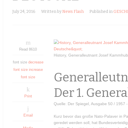
July 24, 2016
Written by
News Flash
Published in
GESCH
Read 8610
History, Generalleutnant Josef Kammhube
font size
decrease
font size
increase
Generalleut
font size
Der 1. Genera
Print
Quelle: Der Spiegel, Ausgabe 50 / 1957 
Email
Kurz bevor das große Nato-Palaver in P
geredet werden soll, hat Bundesverteidi