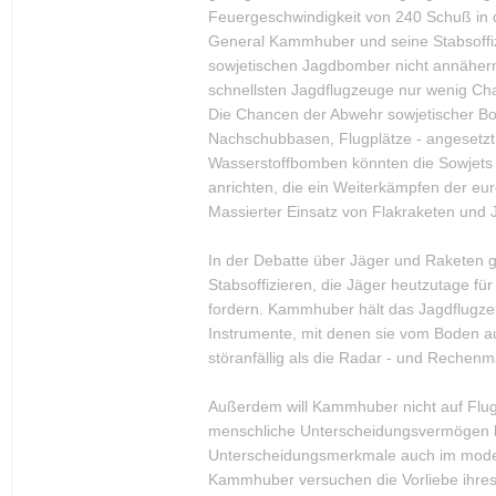
Feuergeschwindigkeit von 240 Schuß in 
General Kammhuber und seine Stabsoffizi
sowjetischen Jagdbomber nicht annähernd
schnellsten Jagdflugzeuge nur wenig Cha
Die Chancen der Abwehr sowjetischer Bo
Nachschubbasen, Flugplätze - angesetzt 
Wasserstoffbomben könnten die Sowjets 
anrichten, die ein Weiterkämpfen der e
Massierter Einsatz von Flakraketen und J
In der Debatte über Jäger und Raketen g
Stabsoffizieren, die Jäger heutzutage f
fordern. Kammhuber hält das Jagdflugzeug
Instrumente, mit denen sie vom Boden 
störanfällig als die Radar - und Rechenma
Außerdem will Kammhuber nicht auf Flug
menschliche Unterscheidungsvermögen hil
Unterscheidungsmerkmale auch im modern
Kammhuber versuchen die Vorliebe ihres 