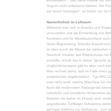
Bundeswehr -, daß diese Rakete nur von 
Gegner nicht unbekannt bleiben. Die For
auf einem lastwagen", ist bisher nur ei
Narrenfreiheit im Luftraum
Während man sich in Amerika und Englan
umzustellen und die Entwicklung von Ab
Kontinent und für Westdeutschland noch
Seine Begründung: Amerika braucht sich
ist aber durch die Masse der taktische
Steinhoff, Inhaber des Ritterkreuzes mit
anstellte, drückt das in seiner Sprache 
Unglücklicherweise gibt es aber noch kei
Man rechnet damit, daß im Falle eines 
sowjetischen Jagdbombern - Typ MIG 15
man nicht weiß, welche Maschine nur mi
Auch die modernsten Radargeräte können 
natürliche und künstliche Hindernisse ab
Raketen die bisher im Einsatz sind, vor
angreifender Tiefflieger-Schwärme stehe
geringen Kalibers zur Verfügung - zum g