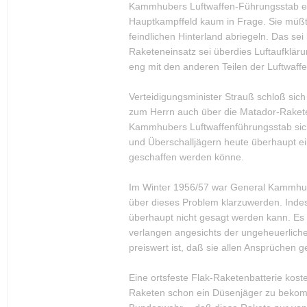
Kammhubers Luftwaffen-Führungsstab erw
Hauptkampffeld kaum in Frage. Sie müßt
feindlichen Hinterland abriegeln. Das se
Raketeneinsatz sei überdies Luftaufklä
eng mit den anderen Teilen der Luftwaff
Verteidigungsminister Strauß schloß s
zum Herrn auch über die Matador-Raketen
Kammhubers Luftwaffenführungsstab sich 
und Überschalljägern heute überhaupt ein
geschaffen werden könne.
Im Winter 1956/57 war General Kammhuber
über dieses Problem klarzuwerden. Indes
überhaupt nicht gesagt werden kann. Es g
verlangen angesichts der ungeheuerliche
preiswert ist, daß sie allen Ansprüchen g
Eine ortsfeste Flak-Raketenbatterie kost
Raketen schon ein Düsenjäger zu bekomm