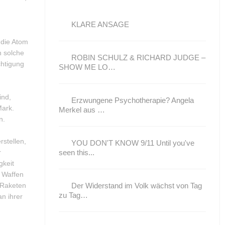
KLARE ANSAGE
 die Atom
n solche
ROBIN SCHULZ & RICHARD JUDGE –
chtigung
SHOW ME LO…
ind,
Erzwungene Psychotherapie? Angela
Mark.
Merkel aus …
n.
stellen,
YOU DON'T KNOW 9/11 Until you've
r
seen this...
gkeit
r Waffen
e Raketen
Der Widerstand im Volk wächst von Tag
zu Tag…
an ihrer