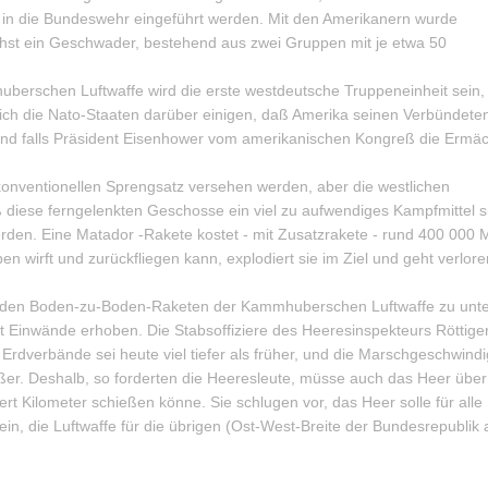
 in die Bundeswehr eingeführt werden. Mit den Amerikanern wurde
st ein Geschwader, bestehend aus zwei Gruppen mit je etwa 50
rschen Luftwaffe wird die erste westdeutsche Truppeneinheit sein,
sich die Nato-Staaten darüber einigen, daß Amerika seinen Verbündete
 und falls Präsident Eisenhower vom amerikanischen Kongreß die Ermä
onventionellen Sprengsatz versehen werden, aber die westlichen
diese ferngelenkten Geschosse ein viel zu aufwendiges Kampfmittel s
den. Eine Matador -Rakete kostet - mit Zusatzrakete - rund 400 000 
n wirft und zurückfliegen kann, explodiert sie im Ziel und geht verlore
enden Boden-zu-Boden-Raketen der Kammhuberschen Luftwaffe zu unter
 Einwände erhoben. Die Stabsoffiziere des Heeresinspekteurs Röttige
rdverbände sei heute viel tiefer als früher, und die Marschgeschwindi
ßer. Deshalb, so forderten die Heeresleute, müsse auch das Heer übe
rt Kilometer schießen könne. Sie schlugen vor, das Heer solle für all
in, die Luftwaffe für die übrigen (Ost-West-Breite der Bundesrepublik 