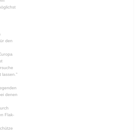
dem
öglichst
n
für den
 Europa
st
ersuche
 lassen."
liegenden
bei denen
durch
en Flak-
schütze