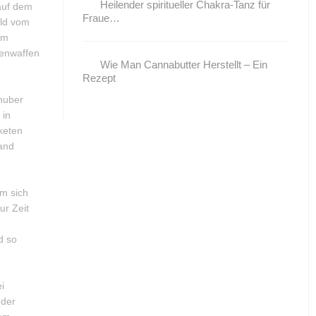
Heilender spiritueller Chakra-Tanz für
auf dem
Fraue…
eld vom
em
tenwaffen
Wie Man Cannabutter Herstellt – Ein
Rezept
huber
 in
keten
land
um sich
ur Zeit
d so
i
 der