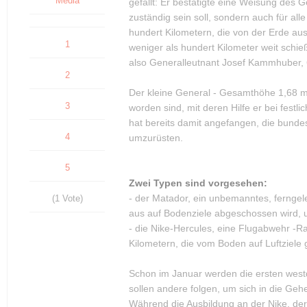
Media
gefällt: Er bestätigte eine Weisung des 
zuständig sein soll, sondern auch für al
hundert Kilometern, die von der Erde au
1
weniger als hundert Kilometer weit schi
also Generalleutnant Josef Kammhuber, 6
2
Der kleine General - Gesamthöhe 1,68 m
3
worden sind, mit deren Hilfe er bei fest
hat bereits damit angefangen, die bund
4
umzurüsten.
5
Zwei Typen sind vorgesehen:
- der Matador, ein unbemanntes, ferngel
(1 Vote)
aus auf Bodenziele abgeschossen wird, 
- die Nike-Hercules, eine Flugabwehr -R
Kilometern, die vom Boden auf Luftziele
Schon im Januar werden die ersten west
sollen andere folgen, um sich in die Ge
Während die Ausbildung an der Nike, der 