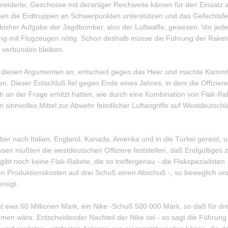
iderte, Geschosse mit derartiger Reichweite kämen für den Einsatz 
en die Erdtruppen an Schwerpunkten unterstützen und das Gefechtsf
i bisher Aufgabe der Jagdbomber, also der Luftwaffe, gewesen. Vor jed
rung mit Flugzeugen nötig. Schon deshalb müsse die Führung der Rake
e verbunden bleiben.
ich diesen Argumenten an, entschied gegen das Heer und machte Kamm
. Dieser Entschluß fiel gegen Ende eines Jahres, in dem die Offiziere
an der Frage erhitzt hatten, wie durch eine Kombination von Flak-Ra
 sinnvolles Mittel zur Abwehr feindlicher Luftangriffe auf Westdeutsch
 nach Italien, England, Kanada, Amerika und in die Türkei gereist, 
sen mußten die westdeutschen Offiziere feststellen, daß Endgültiges z
ibt noch keine Flak-Rakete, die so treffergenau - die Flakspezialisten
n Produktionskosten auf drei Schuß einen Abschuß -, so beweglich un
enügt.
et ewa 60 Millionen Mark, ein Nike -Schuß 500 000 Mark, so daß für dre
en wäre. Entscheidender Nachteil der Nike sei - so sagt die Führung