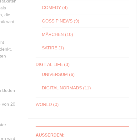
k-Raketen
COMEDY
(4)
als
, die
GOSSIP NEWS
(9)
ik wird
MÄRCHEN
(10)
ht
SATIRE
(1)
denkt,
ten
DIGITAL LIFE
(3)
UNIVERSUM
(6)
DIGITAL NORMADS
(11)
om Boden
e von 20
WORLD
(0)
ter
AUSSERDEM:
ern wird,