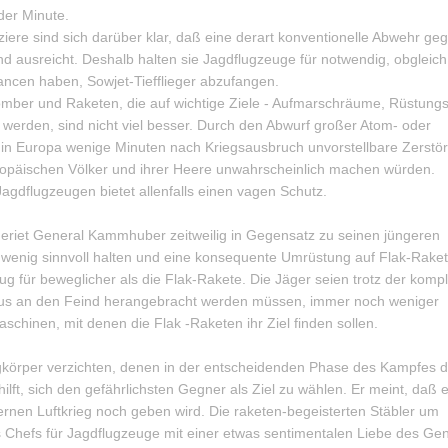
der Minute.
ere sind sich darüber klar, daß eine derart konventionelle Abwehr geg
 ausreicht. Deshalb halten sie Jagdflugzeuge für notwendig, obgleich
ncen haben, Sowjet-Tiefflieger abzufangen.
mber und Raketen, die auf wichtige Ziele - Aufmarschräume, Rüstungs
werden, sind nicht viel besser. Durch den Abwurf großer Atom- oder
in Europa wenige Minuten nach Kriegsausbruch unvorstellbare Zerstö
uropäischen Völker und ihrer Heere unwahrscheinlich machen würden.
agdflugzeugen bietet allenfalls einen vagen Schutz.
eriet General Kammhuber zeitweilig in Gegensatz zu seinen jüngeren
ür wenig sinnvoll halten und eine konsequente Umrüstung auf Flak-Rake
 für beweglicher als die Flak-Rakete. Die Jäger seien trotz der kompl
aus an den Feind herangebracht werden müssen, immer noch weniger
schinen, mit denen die Flak -Raketen ihr Ziel finden sollen.
körper verzichten, denen in der entscheidenden Phase des Kampfes 
ft, sich den gefährlichsten Gegner als Ziel zu wählen. Er meint, daß 
en Luftkrieg noch geben wird. Die raketen-begeisterten Stäbler um
Chefs für Jagdflugzeuge mit einer etwas sentimentalen Liebe des Gen