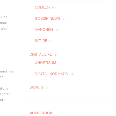
COMEDY
(4)
n und
GOSSIP NEWS
(9)
s man
 also
MÄRCHEN
(10)
SATIRE
(1)
DIGITAL LIFE
(3)
UNIVERSUM
(6)
ommt, der
DIGITAL NORMADS
(11)
des
WORLD
nlichen
(0)
nschten
ern.
AUSSERDEM: