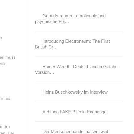
Geburtstrauma - emotionale und
psychische Fol…
n
Introducing Electroneum: The First
British Cr…
egel muss
 wie
Rainer Wendt - Deutschland in Gefahr:
Vorsich…
.
Heinz Buschkowsky im Interview
ur aus
Achtung FAKE Bitcoin Exchange!
ummern
Der Menschenhandel hat weltweit
ten. Bei