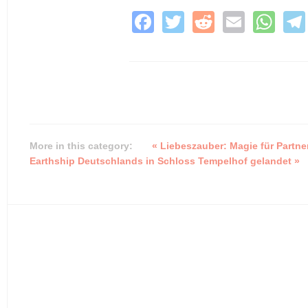
F
T
R
E
W
a
wi
e
m
h
c
tt
d
ail
at
e
er
di
s
b
t
A
o
p
o
p
More in this category:
« Liebeszauber: Magie für Partn
Earthship Deutschlands in Schloss Tempelhof gelandet »
k