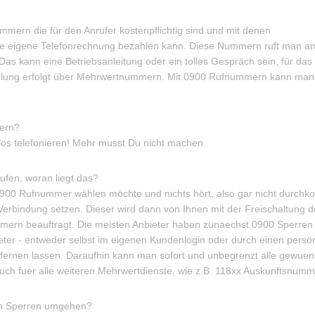
ern die für den Anrufer kostenpflichtig sind und mit denen
ie eigene Telefonrechnung bezahlen kann. Diese Nummern ruft man a
 Das kann eine Betriebsanleitung oder ein tolles Gespräch sein, für da
lung erfolgt über Mehrwertnummern. Mit 0900 Rufnummern kann man
ern?
s telefonieren! Mehr musst Du nicht machen
fen, woran liegt das?
900 Rufnummer wählen möchte und nichts hört, also gar nicht durchk
n Verbindung setzen. Dieser wird dann von Ihnen mit der Freischaltung 
mern beauftragt. Die meisten Anbieter haben zunaechst 0900 Sperren
bieter - entweder selbst im eigenen Kundenlogin oder durch einen persö
tfernen lassen. Daraufhin kann man sofort und unbegrenzt alle gewue
auch fuer alle weiteren Mehrwertdienste, wie z.B. 118xx Auskunftsnumm
n Sperren umgehen?