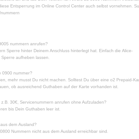
 diese Entsperrung im Online Control Center auch selbst vornehmen. S
ufnummern
 09005 nummern anrufen?
n Sperre hinter Deinem Anschluss hinterlegt hat. Einfach die Alice-
0 Sperre aufheben lassen.
ine 0900 nummer?
n, mehr musst Du nicht machen. Solltest Du über eine o2 Prepaid-Ka
hauen, ob ausreichend Guthaben auf der Karte vorhanden ist.
 z.B. 30€, Servicenummern anrufen ohne Aufzuladen?
ren bis Dein Guthaben leer ist.
 aus dem Ausland?
e 0800 Nummern nicht aus dem Ausland erreichbar sind.