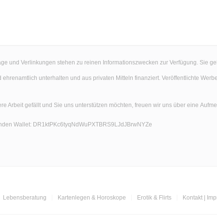
äge und Verlinkungen stehen zu reinen Informationszwecken zur Verfügung. Sie ge
d ehrenamtlich unterhalten und aus privaten Mitteln finanziert. Veröffentlichte 
re Arbeit gefällt und Sie uns unterstützen möchten, freuen wir uns über eine Aufme
den Wallet: DR1ktPKc6tyqNdWuPXTBRS9LJdJBrwNYZe
Lebensberatung
Kartenlegen & Horoskope
Erotik & Flirts
Kontakt | Im