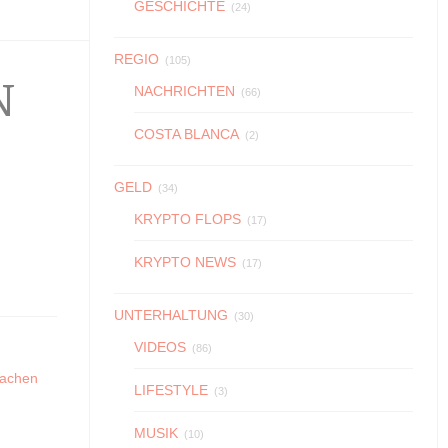
GESCHICHTE
(24)
REGIO
(105)
N
NACHRICHTEN
(66)
COSTA BLANCA
(2)
GELD
(34)
KRYPTO FLOPS
(17)
KRYPTO NEWS
(17)
UNTERHALTUNG
(30)
VIDEOS
(86)
LIFESTYLE
(3)
MUSIK
(10)