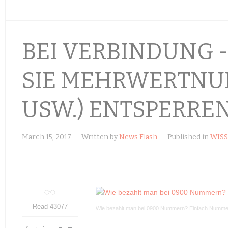
BEI VERBINDUNG 
SIE MEHRWERTNUM
USW.) ENTSPERRE
March 15, 2017
Written by
News Flash
Published in
WIS
Read 43077
Wie bezahlt man bei 0900 Nummern? Einfach Nummer 