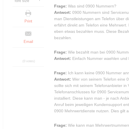
font size
Frage:
Was sind 0900 Nummern?
Antwort:
0900 Nummern sind Servicenumm
man Dienstleistungen am Telefon über d
Print
erfährt direkt am Telefon eine Mehrwert.
eben etwas bezahlen muss. Diese Bezah
bezahlen.
Email
Frage:
Wie bezahlt man bei 0900 Numm
Antwort:
Einfach Nummer waehlen und lo
(0 votes)
Frage:
Ich kann keine 0900 Nummer anru
Antwort:
Wer von seinem Telefon eine 0
sollte sich mit seinem Telefonanbieter i
Telefonanschlusses für 0900 Servicenum
installiert. Diese kann man - je nach An
Anruf beim jeweiligen Kundensupport en
0900 Mehrwertdienste nutzen. Dies gilt 
Frage:
Wie kann man Mehrwertnummer