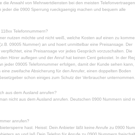
e die Anwahl von Mehrwertdiensten bei den meisten Telefonvertraegen
ann jeder die 0900 Sperrung rueckgaengig machen und bequem alle
d 118xx Telefonnummern?
 nutzen möchte und nicht weiß, welche Kosten auf einen zu komme
z.B. 09005 Nummer) an und hoert unmittelbar eine Preisansage. Der
verpflichtet, eine Preisansage vor jedes Gespräch vorzuschalten. Die
 den Hörer auflegen und der Anruf hat keinen Cent gekostet. In der R
s an jeder 09005 Telefonnummer erfolgen, damit der Kunde sehen kann,
s eine zweifache Absicherung für den Anrufer, einen doppelten Boden
r Gesetzgeber schon einiges zum Schutz der Verbraucher unternommen
h aus dem Ausland anrufen?
n nicht aus dem Ausland anrufen. Deutschen 0900 Nummern sind n
ummer anrufen?
bietersperre hast. Heisst: Dein Anbieter läßt keine Anrufe zu 0900 N
nbieters an und laß Dein Telefon für Anrufe zu 0900 Nummern freischal