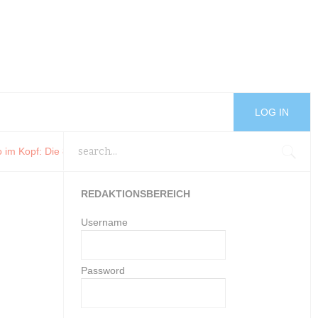
LOG IN
pf
: Die 82. Filmfestspiele von Venedig von
Trading Addiction 20
: Tradin
REDAKTIONSBEREICH
Username
Password