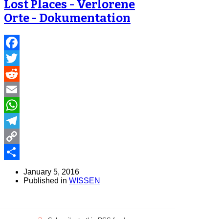
Lost Places - Verlorene
Orte - Dokumentation
Facebook
Twitter
Reddit
Email
WhatsApp
Telegram
Copy
Link
Share
January 5, 2016
Published in
WISSEN