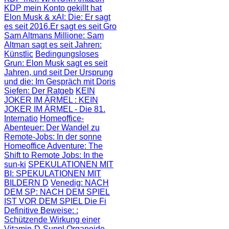
KDP mein Konto gekillt hat
Elon Musk & xAI: Die
: Er sagt
es seit 2016.Er sagt es seit Gro
Sam Altmans Millione
: Sam
Altman sagt es seit Jahren:
Künstlic
Bedingungsloses
Grun
: Elon Musk sagt es seit
Jahren, und seit
Der Ursprung
und die
: Im Gespräch mit Doris
Siefen: Der Ratgeb
KEIN
JOKER IM ÄRMEL
: KEIN
JOKER IM ÄRMEL - Die 81.
Internatio
Homeoffice-
Abenteuer
: Der Wandel zu
Remote-Jobs: In der sonne
Homeoffice Adventure
: The
Shift to Remote Jobs: In the
sun-ki
SPEKULATIONEN MIT
BI
: SPEKULATIONEN MIT
BILDERN D
Venedig: NACH
DEM SP
: NACH DEM SPIEL
IST VOR DEM SPIEL Die Fi
Definitive Beweise:
:
Schützende Wirkung einer
Vitamin-D-Suppl
Organoide