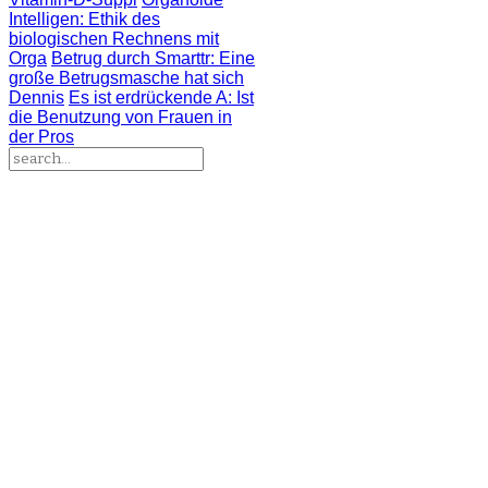
Intelligen
: Ethik des
biologischen Rechnens mit
Orga
Betrug durch Smarttr
: Eine
große Betrugsmasche hat sich
Dennis
Es ist erdrückende A
: Ist
die Benutzung von Frauen in
der Pros