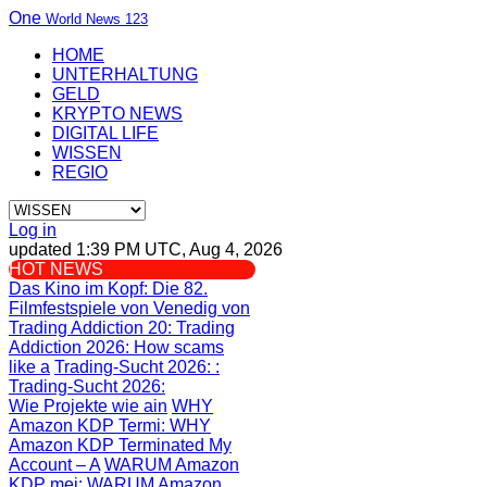
One
World News 123
HOME
UNTERHALTUNG
GELD
KRYPTO NEWS
DIGITAL LIFE
WISSEN
REGIO
Log in
updated 1:39 PM UTC, Aug 4, 2026
HOT NEWS
Das Kino im Kopf
: Die 82.
Filmfestspiele von Venedig von
Trading Addiction 20
: Trading
Addiction 2026: How scams
like a
Trading-Sucht 2026:
:
Trading-Sucht 2026:
Wie Projekte wie ain
WHY
Amazon KDP Termi
: WHY
Amazon KDP Terminated My
Account – A
WARUM Amazon
KDP mei
: WARUM Amazon