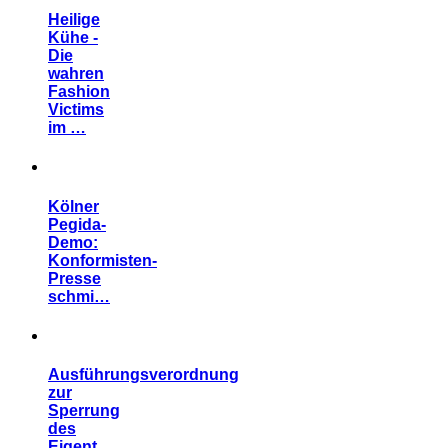
Heilige
Kühe -
Die
wahren
Fashion
Victims
im …
Kölner
Pegida-
Demo:
Konformisten-
Presse
schmi…
Ausführungsverordnung
zur
Sperrung
des
Eigent…