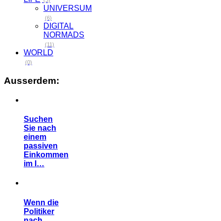
(3)
UNIVERSUM
(6)
DIGITAL
NORMADS
(11)
WORLD
(0)
Ausserdem:
Suchen
Sie nach
einem
passiven
Einkommen
im I…
Wenn die
Politiker
nach