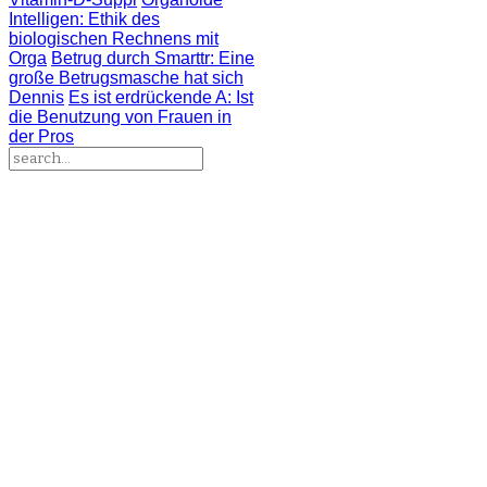
Intelligen
: Ethik des
biologischen Rechnens mit
Orga
Betrug durch Smarttr
: Eine
große Betrugsmasche hat sich
Dennis
Es ist erdrückende A
: Ist
die Benutzung von Frauen in
der Pros