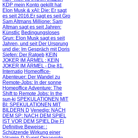
KDP mein Konto gekillt hat
Elon Musk & xAI: Die
: Er sagt
es seit 2016.Er sagt es seit Gro
Sam Altmans Millione
: Sam
Altman sagt es seit Jahren:
Künstlic
Bedingungsloses
Grun
: Elon Musk sagt es seit
Jahren, und seit
Der Ursprung
und die
: Im Gespräch mit Doris
Siefen: Der Ratgeb
KEIN
JOKER IM ÄRMEL
: KEIN
JOKER IM ÄRMEL - Die 81.
Internatio
Homeoffice-
Abenteuer
: Der Wandel zu
Remote-Jobs: In der sonne
Homeoffice Adventure
: The
Shift to Remote Jobs: In the
sun-ki
SPEKULATIONEN MIT
BI
: SPEKULATIONEN MIT
BILDERN D
Venedig: NACH
DEM SP
: NACH DEM SPIEL
IST VOR DEM SPIEL Die Fi
Definitive Beweise:
:
Schützende Wirkung einer
Vitamin-D-Suppl
Organoide