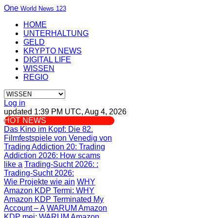
One
World News 123
HOME
UNTERHALTUNG
GELD
KRYPTO NEWS
DIGITAL LIFE
WISSEN
REGIO
Log in
updated 1:39 PM UTC, Aug 4, 2026
HOT NEWS
Das Kino im Kopf
: Die 82.
Filmfestspiele von Venedig von
Trading Addiction 20
: Trading
Addiction 2026: How scams
like a
Trading-Sucht 2026:
:
Trading-Sucht 2026:
Wie Projekte wie ain
WHY
Amazon KDP Termi
: WHY
Amazon KDP Terminated My
Account – A
WARUM Amazon
KDP mei
: WARUM Amazon