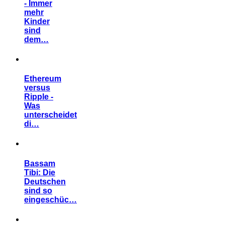
- Immer
mehr
Kinder
sind
dem…
Ethereum
versus
Ripple -
Was
unterscheidet
di…
Bassam
Tibi: Die
Deutschen
sind so
eingeschüc…