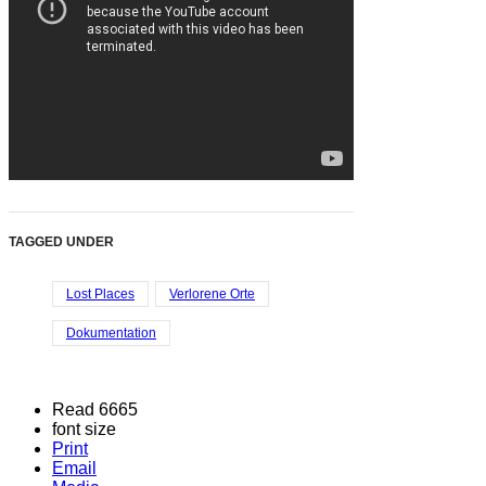
TAGGED UNDER
Lost Places
Verlorene Orte
Dokumentation
Read 6665
font size
Print
Email