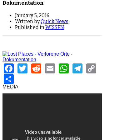
Dokumentation
January 5, 2016
Written by
Quick News
Published in
WISSEN
Facebook
Twitter
Reddit
Email
WhatsApp
Telegram
Copy
Link
Share
MEDIA