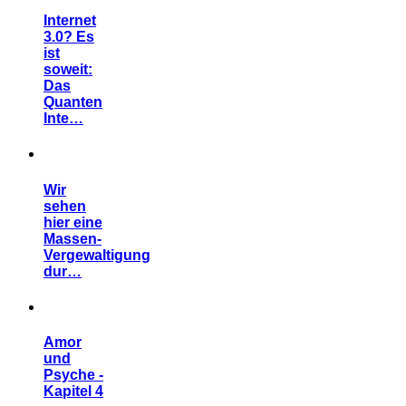
Internet
3.0? Es
ist
soweit:
Das
Quanten
Inte…
Wir
sehen
hier eine
Massen-
Vergewaltigung
dur…
Amor
und
Psyche -
Kapitel 4