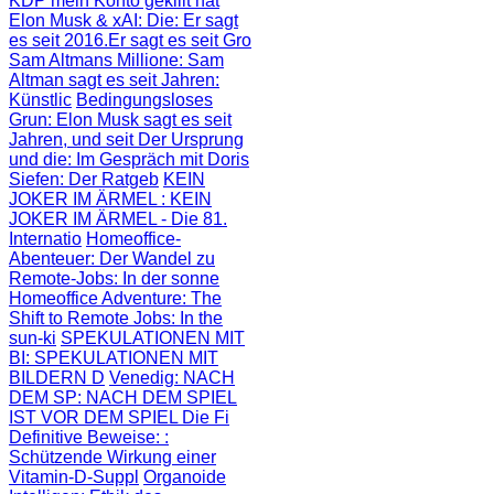
KDP mein Konto gekillt hat
Elon Musk & xAI: Die
: Er sagt
es seit 2016.Er sagt es seit Gro
Sam Altmans Millione
: Sam
Altman sagt es seit Jahren:
Künstlic
Bedingungsloses
Grun
: Elon Musk sagt es seit
Jahren, und seit
Der Ursprung
und die
: Im Gespräch mit Doris
Siefen: Der Ratgeb
KEIN
JOKER IM ÄRMEL
: KEIN
JOKER IM ÄRMEL - Die 81.
Internatio
Homeoffice-
Abenteuer
: Der Wandel zu
Remote-Jobs: In der sonne
Homeoffice Adventure
: The
Shift to Remote Jobs: In the
sun-ki
SPEKULATIONEN MIT
BI
: SPEKULATIONEN MIT
BILDERN D
Venedig: NACH
DEM SP
: NACH DEM SPIEL
IST VOR DEM SPIEL Die Fi
Definitive Beweise:
:
Schützende Wirkung einer
Vitamin-D-Suppl
Organoide