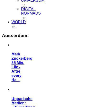
UNIVERSUM
(6)
DIGITAL
NORMADS
(11)
WORLD
(0)
Ausserdem:
Mark
Zuckerberg
55 Min.
Life -
After
every
Ha…
Ungarische
Medien: