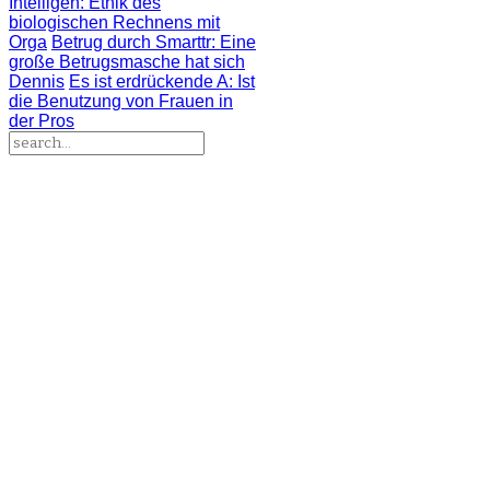
Intelligen
: Ethik des
biologischen Rechnens mit
Orga
Betrug durch Smarttr
: Eine
große Betrugsmasche hat sich
Dennis
Es ist erdrückende A
: Ist
die Benutzung von Frauen in
der Pros