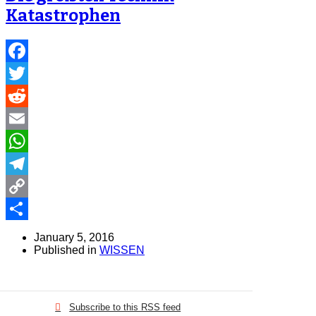
Katastrophen
Facebook
Twitter
Reddit
Email
WhatsApp
Telegram
Copy
Link
Share
January 5, 2016
Published in
WISSEN
Subscribe to this RSS feed