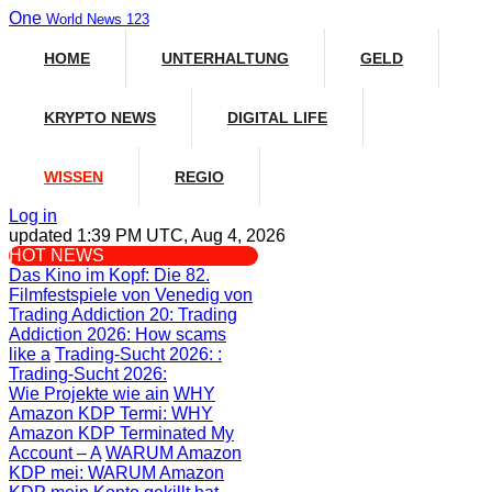
One
World News 123
HOME
UNTERHALTUNG
GELD
KRYPTO NEWS
DIGITAL LIFE
WISSEN
REGIO
Log in
updated 1:39 PM UTC, Aug 4, 2026
HOT NEWS
Das Kino im Kopf
: Die 82.
Filmfestspiele von Venedig von
Trading Addiction 20
: Trading
Addiction 2026: How scams
like a
Trading-Sucht 2026:
:
Trading-Sucht 2026:
Wie Projekte wie ain
WHY
Amazon KDP Termi
: WHY
Amazon KDP Terminated My
Account – A
WARUM Amazon
KDP mei
: WARUM Amazon