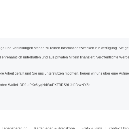
äge und Verlinkungen stehen zu reinen Informationszwecken zur Verfügung. Sie ge
d ehrenamtlich unterhalten und aus privaten Mitteln finanziert. Veröffentlichte 
re Arbeit gefällt und Sie uns unterstützen möchten, freuen wir uns über eine Aufme
den Wallet: DR1ktPKc6tyqNdWuPXTBRS9LJdJBrwNYZe
Lebensberatung
Kartenlegen & Horoskope
Erotik & Flirts
Kontakt | Im