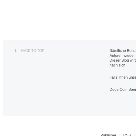
BACK TO TOP
Sämtliche Beitr
Autoren wieder.
Dieser Blog wir
nach sich.
Falls Ihnen unse
Doge Coin
Spen
Publisher
RSS