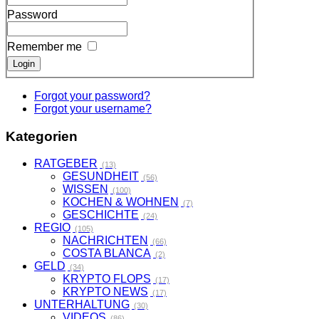
Password
Remember me
Forgot your password?
Forgot your username?
Kategorien
RATGEBER
(13)
GESUNDHEIT
(56)
WISSEN
(100)
KOCHEN & WOHNEN
(7)
GESCHICHTE
(24)
REGIO
(105)
NACHRICHTEN
(66)
COSTA BLANCA
(2)
GELD
(34)
KRYPTO FLOPS
(17)
KRYPTO NEWS
(17)
UNTERHALTUNG
(30)
VIDEOS
(86)