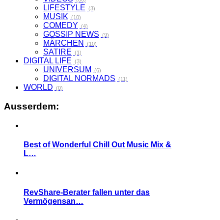
LIFESTYLE
(3)
MUSIK
(10)
COMEDY
(4)
GOSSIP NEWS
(9)
MÄRCHEN
(10)
SATIRE
(1)
DIGITAL LIFE
(3)
UNIVERSUM
(6)
DIGITAL NORMADS
(11)
WORLD
(0)
Ausserdem:
Best of Wonderful Chill Out Music Mix &
L…
RevShare-Berater fallen unter das
Vermögensan…