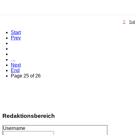
Sub
Start
Prev
…
Next
End
Page 25 of 26
Redaktionsbereich
Username