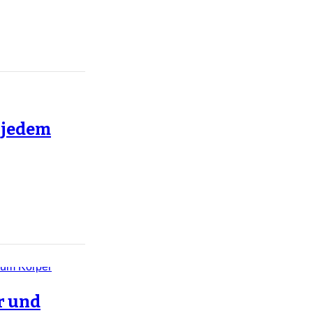
t jedem
r und