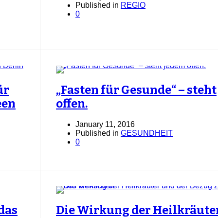
Published in
REGIO
0
ür
„Fasten für Gesunde“ – steh
een
offen.
January 11, 2016
Published in
GESUNDHEIT
0
 das
Die Wirkung der Heilkräute