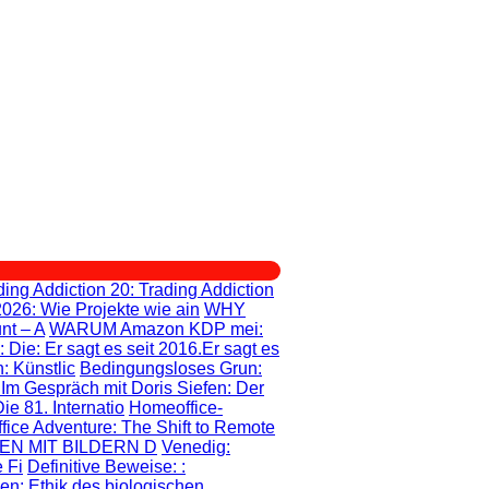
ding Addiction 20
: Trading Addiction
2026: Wie Projekte wie ain
WHY
nt – A
WARUM Amazon KDP mei
:
: Die
: Er sagt es seit 2016.Er sagt es
: Künstlic
Bedingungsloses Grun
:
: Im Gespräch mit Doris Siefen: Der
e 81. Internatio
Homeoffice-
fice Adventure
: The Shift to Remote
EN MIT BILDERN D
Venedig:
 Fi
Definitive Beweise:
:
gen
: Ethik des biologischen