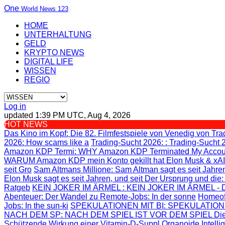
One
World News 123
HOME
UNTERHALTUNG
GELD
KRYPTO NEWS
DIGITAL LIFE
WISSEN
REGIO
Log in
updated 1:39 PM UTC, Aug 4, 2026
HOT NEWS
Das Kino im Kopf
: Die 82. Filmfestspiele von Venedig von
Tra
2026: How scams like a
Trading-Sucht 2026:
: Trading-Sucht 
Amazon KDP Termi
: WHY Amazon KDP Terminated My Accou
WARUM Amazon KDP mein Konto gekillt hat
Elon Musk & xAI
seit Gro
Sam Altmans Millione
: Sam Altman sagt es seit Jahren
Elon Musk sagt es seit Jahren, und seit
Der Ursprung und die
Ratgeb
KEIN JOKER IM ÄRMEL
: KEIN JOKER IM ÄRMEL - Di
Abenteuer
: Der Wandel zu Remote-Jobs: In der sonne
Homeof
Jobs: In the sun-ki
SPEKULATIONEN MIT BI
: SPEKULATION
NACH DEM SP
: NACH DEM SPIEL IST VOR DEM SPIEL Die
Schützende Wirkung einer Vitamin-D-Suppl
Organoide Intelli