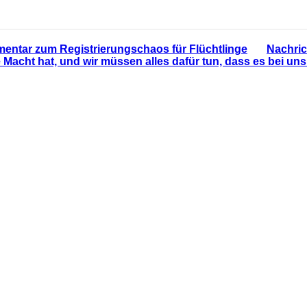
ntar zum Registrierungschaos für Flüchtlinge
Nachric
ne Macht hat, und wir müssen alles dafür tun, dass es bei un