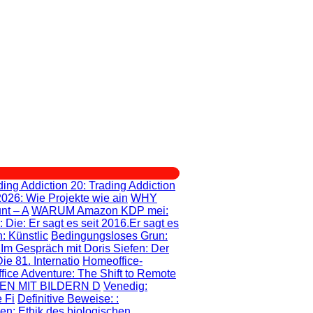
ding Addiction 20
: Trading Addiction
2026: Wie Projekte wie ain
WHY
nt – A
WARUM Amazon KDP mei
:
: Die
: Er sagt es seit 2016.Er sagt es
: Künstlic
Bedingungsloses Grun
:
: Im Gespräch mit Doris Siefen: Der
e 81. Internatio
Homeoffice-
fice Adventure
: The Shift to Remote
EN MIT BILDERN D
Venedig:
 Fi
Definitive Beweise:
:
gen
: Ethik des biologischen