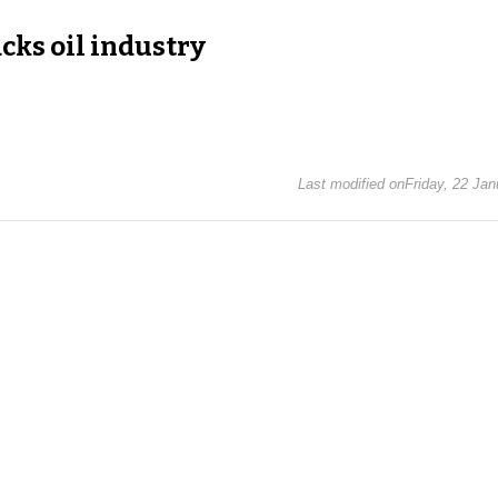
cks oil industry
Last modified onFriday, 22 Ja