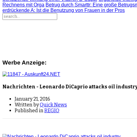
Rechnens mit Orga
Betrug durch Smarttr
: Eine große Betrugs
erdrückende A
: Ist die Benutzung von Frauen in der Pros
Werbe Anzeige:
Nachrichten - Leonardo DiCaprio attacks oil industr
January 21, 2016
Written by
Quick News
Published in
REGIO