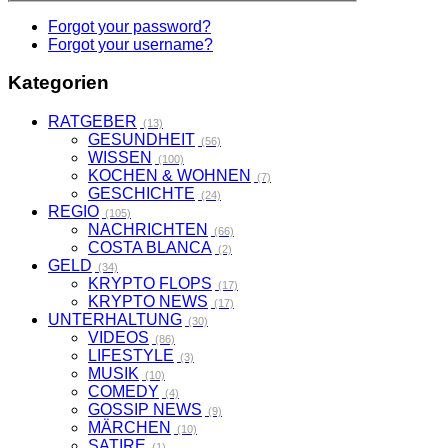
Forgot your password?
Forgot your username?
Kategorien
RATGEBER
(13)
GESUNDHEIT
(56)
WISSEN
(100)
KOCHEN & WOHNEN
(7)
GESCHICHTE
(24)
REGIO
(105)
NACHRICHTEN
(66)
COSTA BLANCA
(2)
GELD
(34)
KRYPTO FLOPS
(17)
KRYPTO NEWS
(17)
UNTERHALTUNG
(30)
VIDEOS
(86)
LIFESTYLE
(3)
MUSIK
(10)
COMEDY
(4)
GOSSIP NEWS
(9)
MÄRCHEN
(10)
SATIRE
(1)