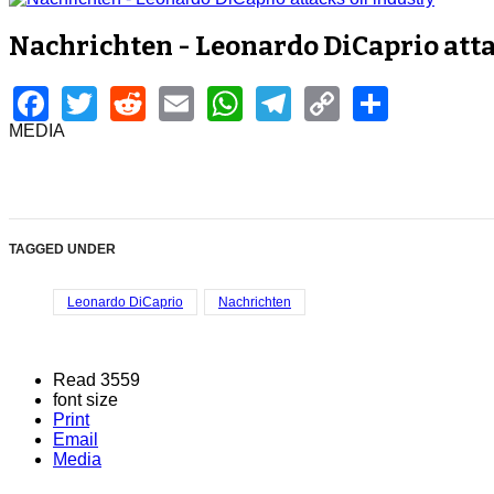
Nachrichten - Leonardo DiCaprio atta
Facebook
Twitter
Reddit
Email
WhatsApp
Telegram
Copy
Share
Link
MEDIA
TAGGED UNDER
Leonardo DiCaprio
Nachrichten
Read 3559
font size
Print
Email
Media