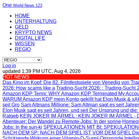
One
World News 123
HOME
UNTERHALTUNG
GELD
KRYPTO NEWS
DIGITAL LIFE
WISSEN
REGIO
Log in
updated 1:39 PM UTC, Aug 4, 2026
HOT NEWS
Das Kino im Kopf
: Die 82. Filmfestspiele von Venedig von
Tra
2026: How scams like a
Trading-Sucht 2026:
: Trading-Sucht 
Amazon KDP Termi
: WHY Amazon KDP Terminated My Accou
WARUM Amazon KDP mein Konto gekillt hat
Elon Musk & xAI
seit Gro
Sam Altmans Millione
: Sam Altman sagt es seit Jahren
Elon Musk sagt es seit Jahren, und seit
Der Ursprung und die
Ratgeb
KEIN JOKER IM ÄRMEL
: KEIN JOKER IM ÄRMEL - Di
Abenteuer
: Der Wandel zu Remote-Jobs: In der sonne
Homeof
Jobs: In the sun-ki
SPEKULATIONEN MIT BI
: SPEKULATION
NACH DEM SP
: NACH DEM SPIEL IST VOR DEM SPIEL Die
Schützende Wirkung einer Vitamin-D-Suppl
Organoide Intelli