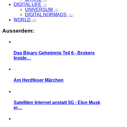
DIGITAL LIFE
(3)
UNIVERSUM
(6)
DIGITAL NORMADS
(11)
WORLD
(0)
Ausserdem:
Das Binary Geheimnis Teil 6 - Brokers
Inside…
Am Herdfeuer Märchen
Satelliten Internet anstatt 5G - Elon Musk
er…