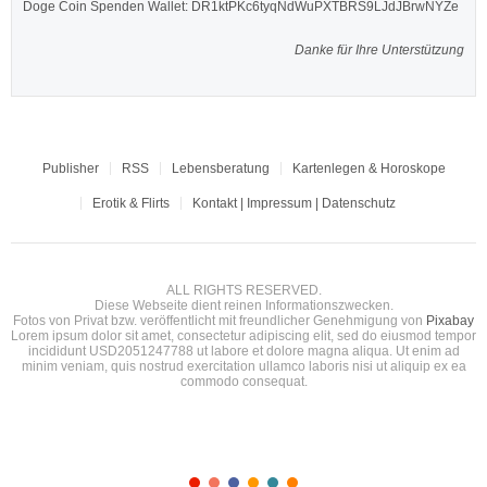
Doge Coin
Spenden Wallet: DR1ktPKc6tyqNdWuPXTBRS9LJdJBrwNYZe
Danke für Ihre Unterstützung
Publisher
RSS
Lebensberatung
Kartenlegen & Horoskope
Erotik & Flirts
Kontakt | Impressum | Datenschutz
ALL RIGHTS RESERVED.
Diese Webseite dient reinen Informationszwecken.
Fotos von Privat bzw. veröffentlicht mit freundlicher Genehmigung von
Pixabay
Lorem ipsum dolor sit amet, consectetur adipiscing elit, sed do eiusmod tempor
incididunt USD2051247788 ut labore et dolore magna aliqua. Ut enim ad
minim veniam, quis nostrud exercitation ullamco laboris nisi ut aliquip ex ea
commodo consequat.