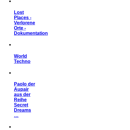
Lost
Places -
Verlorene
Orte -
Dokumentation
World
Techno
Paolo der
Aupair
aus der
Reihe
Secret
Dreams
…