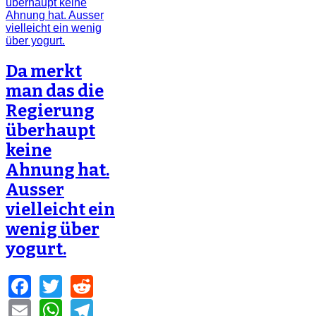
Da merkt
man das die
Regierung
überhaupt
keine
Ahnung hat.
Ausser
vielleicht ein
wenig über
yogurt.
Facebook
Twitter
Reddit
Email
WhatsApp
Telegram