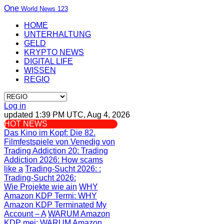
One
World News 123
HOME
UNTERHALTUNG
GELD
KRYPTO NEWS
DIGITAL LIFE
WISSEN
REGIO
Log in
updated 1:39 PM UTC, Aug 4, 2026
HOT NEWS
Das Kino im Kopf
: Die 82.
Filmfestspiele von Venedig von
Trading Addiction 20
: Trading
Addiction 2026: How scams
like a
Trading-Sucht 2026:
:
Trading-Sucht 2026:
Wie Projekte wie ain
WHY
Amazon KDP Termi
: WHY
Amazon KDP Terminated My
Account – A
WARUM Amazon
KDP mei
: WARUM Amazon