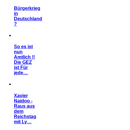
Bürgerkrieg
in
Deutschland
?
So es ist
nun
Amtlich !!
Die GEZ
ist Für
jede…
Xavier
Naidoo -
Raus aus
dem
Reichstag
mit Ly…