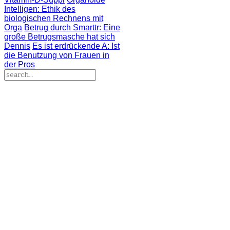
Intelligen
: Ethik des
biologischen Rechnens mit
Orga
Betrug durch Smarttr
: Eine
große Betrugsmasche hat sich
Dennis
Es ist erdrückende A
: Ist
die Benutzung von Frauen in
der Pros