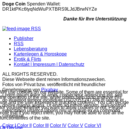
Doge Coin
Spenden Wallet:
DR1ktPKc6tyqNdWuPXTBRS9LJdJBrwNYZe
Danke für Ihre Unterstützung
RSS
Publisher
RSS
Lebensberatung
Kartenlegen & Horoskope
Erotik & Flirts
Kontakt | Impressum | Datenschutz
ALL RIGHTS RESERVED.
Diese Webseite dient reinen Informationszwecken.
Fotos von Privat bzw. veröffentlicht mit freundlicher
Genehmigung von
Pixabay
We use cookies on our website. Some of them are essential for
Lorem ipsum dolor sit amet, consectetur adipiscing elit, sed
the operation of the site, while others help us to improve this
do eiusmod tempor incididunt USD2051247788 ut labore et
site and the user experience (tracking cookies). You can decide
dolore magna aliqua. Ut enim ad minim veniam, quis nostrud
for yourself whether you want to allow cookies or not. Please
exercitation ullamco laboris nisi ut aliquip ex ea commodo
note that if you reject them, you may not be able to use all the
consequat.
functionalities of the site.
Color I
Color II
Color III
Color IV
Color V
Color VI
Ok
Decline