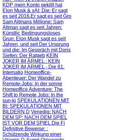
KDP mein Konto gekillt hat
Elon Musk & xAI: Die
: Er sagt
es seit 2016.Er sagt es seit Gro
Sam Altmans Millione
: Sam
Altman sagt es seit Jahren:
Künstlic
Bedingungsloses
Grun
: Elon Musk sagt es seit
Jahren, und seit
Der Ursprung
und die
: Im Gespräch mit Doris
Siefen: Der Ratgeb
KEIN
JOKER IM ÄRMEL
: KEIN
JOKER IM ÄRMEL - Die 81.
Internatio
Homeoffice-
Abenteuer
: Der Wandel zu
Remote-Jobs: In der sonne
Homeoffice Adventure
: The
Shift to Remote Jobs: In the
sun-ki
SPEKULATIONEN MIT
BI
: SPEKULATIONEN MIT
BILDERN D
Venedig: NACH
DEM SP
: NACH DEM SPIEL
IST VOR DEM SPIEL Die Fi
Definitive Beweise:
:
Schützende Wirkung einer
Vitamin-D-Suppl
Organoide