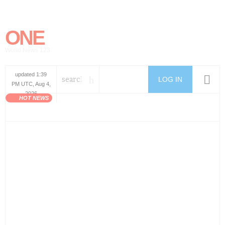
ONE
World News 123
updated 1:39
LOG IN
PM UTC, Aug 4,
2026
HOT NEWS