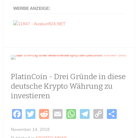
WERBE ANZEIGE:
PlatinCoin - Drei Gründe in diese
deutsche Krypto Währung zu
investieren
F
T
R
E
W
T
C
S
a
wi
e
m
h
el
o
h
November 14, 2018
c
tt
d
ail
at
e
p
ar
Published in
KRYPTO NEWS