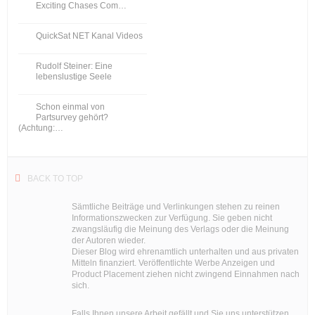
Exciting Chases Com…
QuickSat NET Kanal Videos
Rudolf Steiner: Eine
lebenslustige Seele
Schon einmal von
Partsurvey gehört?
(Achtung:…
BACK TO TOP
Sämtliche Beiträge und Verlinkungen stehen zu reinen
Informationszwecken zur Verfügung. Sie geben nicht
zwangsläufig die Meinung des Verlags oder die Meinung
der Autoren wieder.
Dieser Blog wird ehrenamtlich unterhalten und aus privaten
Mitteln finanziert. Veröffentlichte Werbe Anzeigen und
Product Placement ziehen nicht zwingend Einnahmen nach
sich.
Falls Ihnen unsere Arbeit gefällt und Sie uns unterstützen