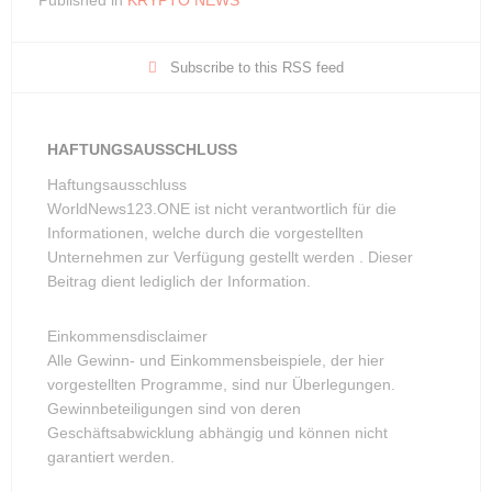
e
er
di
s
gr
y
e
b
t
A
a
Li
Subscribe to this RSS feed
o
p
m
n
o
p
k
k
HAFTUNGSAUSSCHLUSS
Haftungsausschluss
WorldNews123.ONE ist nicht verantwortlich für die
Informationen, welche durch die vorgestellten
Unternehmen zur Verfügung gestellt werden . Dieser
Beitrag dient lediglich der Information.
Einkommensdisclaimer
Alle Gewinn- und Einkommensbeispiele, der hier
vorgestellten Programme, sind nur Überlegungen.
Gewinnbeteiligungen sind von deren
Geschäftsabwicklung abhängig und können nicht
garantiert werden.