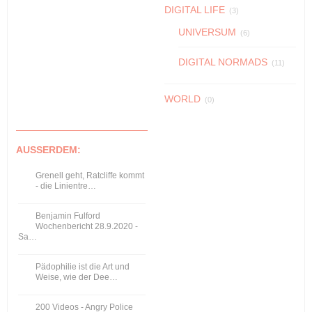
DIGITAL LIFE
(3)
UNIVERSUM
(6)
DIGITAL NORMADS
(11)
WORLD
(0)
AUSSERDEM:
Grenell geht, Ratcliffe kommt
- die Linientre…
Benjamin Fulford
Wochenbericht 28.9.2020 -
Sa…
Pädophilie ist die Art und
Weise, wie der Dee…
200 Videos - Angry Police