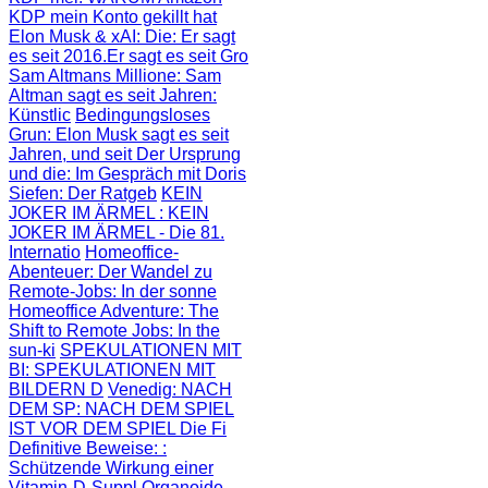
KDP mein Konto gekillt hat
Elon Musk & xAI: Die
: Er sagt
es seit 2016.Er sagt es seit Gro
Sam Altmans Millione
: Sam
Altman sagt es seit Jahren:
Künstlic
Bedingungsloses
Grun
: Elon Musk sagt es seit
Jahren, und seit
Der Ursprung
und die
: Im Gespräch mit Doris
Siefen: Der Ratgeb
KEIN
JOKER IM ÄRMEL
: KEIN
JOKER IM ÄRMEL - Die 81.
Internatio
Homeoffice-
Abenteuer
: Der Wandel zu
Remote-Jobs: In der sonne
Homeoffice Adventure
: The
Shift to Remote Jobs: In the
sun-ki
SPEKULATIONEN MIT
BI
: SPEKULATIONEN MIT
BILDERN D
Venedig: NACH
DEM SP
: NACH DEM SPIEL
IST VOR DEM SPIEL Die Fi
Definitive Beweise:
:
Schützende Wirkung einer
Vitamin-D-Suppl
Organoide