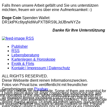
Falls Ihnen unsere Arbeit gefällt und Sie uns unterstützen
möchten, freuen wir uns über eine Aufmerksamkeit :-)
Doge Coin
Spenden Wallet:
DR1ktPKc6tyqNdWuPXTBRS9LJdJBrwNYZe
Danke für Ihre Unterstützung
RSS
Publisher
RSS
Lebensberatung
Kartenlegen & Horoskope
Erotik & Flirts
Kontakt | Impressum | Datenschutz
ALL RIGHTS RESERVED.
Diese Webseite dient reinen Informationszwecken.
Fotos von Privat bzw. veröffentlicht mit freundlicher
Genehmigung von
Pixabay
We use cookies on our website. Some of them are essential for
Lorem ipsum dolor sit amet, consectetur adipiscing elit, sed
the operation of the site, while others help us to improve this
do eiusmod tempor incididunt USD2051247788 ut labore et
site and the user experience (tracking cookies). You can decide
dolore magna aliqua. Ut enim ad minim veniam, quis nostrud
for yourself whether you want to allow cookies or not. Please
exercitation ullamco laboris nisi ut aliquip ex ea commodo