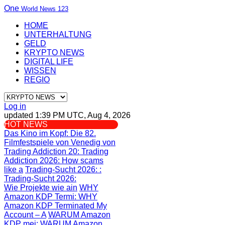
One
World News 123
HOME
UNTERHALTUNG
GELD
KRYPTO NEWS
DIGITAL LIFE
WISSEN
REGIO
Log in
updated 1:39 PM UTC, Aug 4, 2026
HOT NEWS
Das Kino im Kopf
: Die 82.
Filmfestspiele von Venedig von
Trading Addiction 20
: Trading
Addiction 2026: How scams
like a
Trading-Sucht 2026:
:
Trading-Sucht 2026:
Wie Projekte wie ain
WHY
Amazon KDP Termi
: WHY
Amazon KDP Terminated My
Account – A
WARUM Amazon
KDP mei
: WARUM Amazon