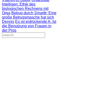
Intelligen
: Ethik des
biologischen Rechnens mit
Orga
Betrug durch Smarttr
: Eine
große Betrugsmasche hat sich
Dennis
Es ist erdrückende A
: Ist
die Benutzung von Frauen in
der Pros