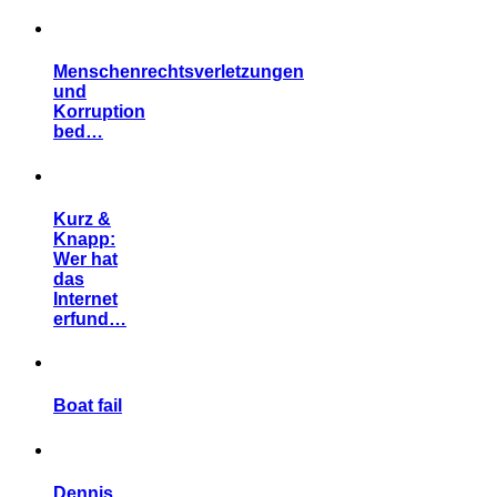
Menschenrechtsverletzungen
und
Korruption
bed…
Kurz &
Knapp:
Wer hat
das
Internet
erfund…
Boat fail
Dennis