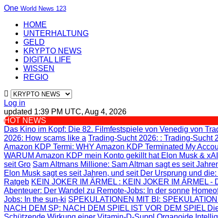
One
World News 123
HOME
UNTERHALTUNG
GELD
KRYPTO NEWS
DIGITAL LIFE
WISSEN
REGIO
Log in
updated 1:39 PM UTC, Aug 4, 2026
HOT NEWS
Das Kino im Kopf
: Die 82. Filmfestspiele von Venedig von
Tra
2026: How scams like a
Trading-Sucht 2026:
: Trading-Sucht 
Amazon KDP Termi
: WHY Amazon KDP Terminated My Accou
WARUM Amazon KDP mein Konto gekillt hat
Elon Musk & xAI
seit Gro
Sam Altmans Millione
: Sam Altman sagt es seit Jahren
Elon Musk sagt es seit Jahren, und seit
Der Ursprung und die
Ratgeb
KEIN JOKER IM ÄRMEL
: KEIN JOKER IM ÄRMEL - Di
Abenteuer
: Der Wandel zu Remote-Jobs: In der sonne
Homeof
Jobs: In the sun-ki
SPEKULATIONEN MIT BI
: SPEKULATION
NACH DEM SP
: NACH DEM SPIEL IST VOR DEM SPIEL Die
Schützende Wirkung einer Vitamin-D-Suppl
Organoide Intelli