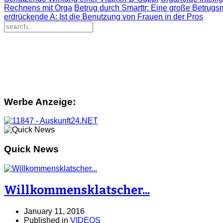
Rechnens mit Orga
Betrug durch Smarttr
: Eine große Betrugs
erdrückende A
: Ist die Benutzung von Frauen in der Pros
Werbe Anzeige:
Quick News
Willkommensklatscher...
January 11, 2016
Published in
VIDEOS