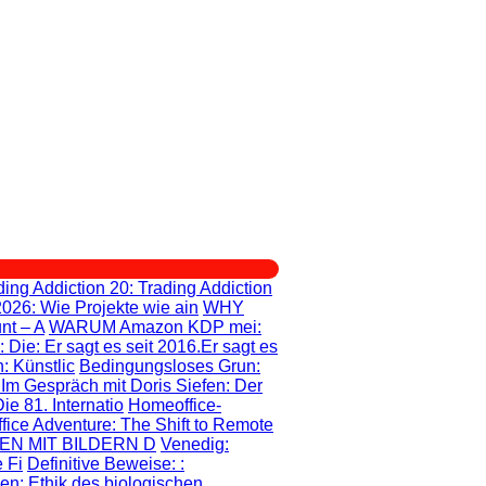
ding Addiction 20
: Trading Addiction
2026: Wie Projekte wie ain
WHY
nt – A
WARUM Amazon KDP mei
:
: Die
: Er sagt es seit 2016.Er sagt es
: Künstlic
Bedingungsloses Grun
:
: Im Gespräch mit Doris Siefen: Der
e 81. Internatio
Homeoffice-
fice Adventure
: The Shift to Remote
EN MIT BILDERN D
Venedig:
 Fi
Definitive Beweise:
:
gen
: Ethik des biologischen