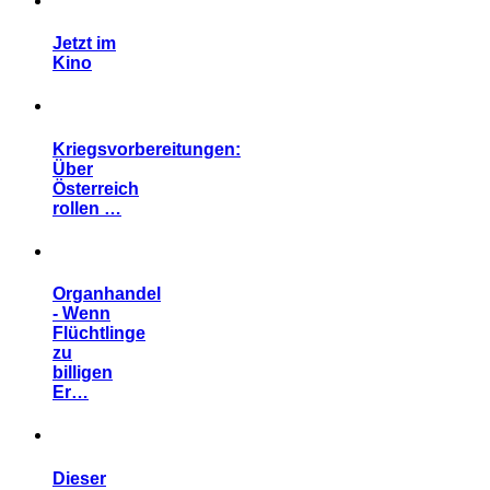
Jetzt im
Kino
Kriegsvorbereitungen:
Über
Österreich
rollen …
Organhandel
- Wenn
Flüchtlinge
zu
billigen
Er…
Dieser