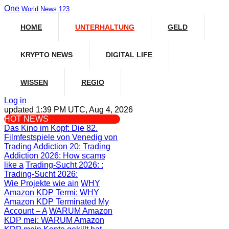
One
World News 123
HOME
UNTERHALTUNG
GELD
KRYPTO NEWS
DIGITAL LIFE
WISSEN
REGIO
Log in
updated 1:39 PM UTC, Aug 4, 2026
HOT NEWS
Das Kino im Kopf
: Die 82.
Filmfestspiele von Venedig von
Trading Addiction 20
: Trading
Addiction 2026: How scams
like a
Trading-Sucht 2026:
:
Trading-Sucht 2026:
Wie Projekte wie ain
WHY
Amazon KDP Termi
: WHY
Amazon KDP Terminated My
Account – A
WARUM Amazon
KDP mei
: WARUM Amazon