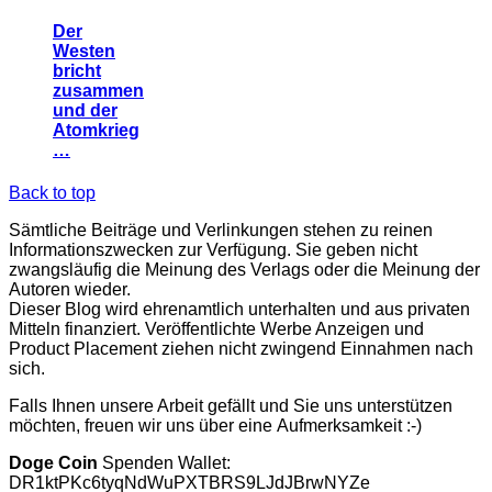
Der
Westen
bricht
zusammen
und der
Atomkrieg
…
Back to top
Sämtliche Beiträge und Verlinkungen stehen zu reinen
Informationszwecken zur Verfügung. Sie geben nicht
zwangsläufig die Meinung des Verlags oder die Meinung der
Autoren wieder.
Dieser Blog wird ehrenamtlich unterhalten und aus privaten
Mitteln finanziert. Veröffentlichte Werbe Anzeigen und
Product Placement ziehen nicht zwingend Einnahmen nach
sich.
Falls Ihnen unsere Arbeit gefällt und Sie uns unterstützen
möchten, freuen wir uns über eine Aufmerksamkeit :-)
Doge Coin
Spenden Wallet:
DR1ktPKc6tyqNdWuPXTBRS9LJdJBrwNYZe