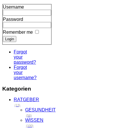
Username
Password
Remember me
Forgot
your
password?
Forgot
your
username?
Kategorien
RATGEBER
(13)
GESUNDHEIT
(56)
WISSEN
(100)