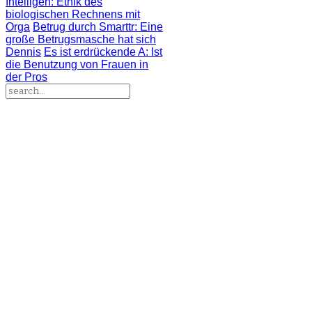
Intelligen
: Ethik des
biologischen Rechnens mit
Orga
Betrug durch Smarttr
: Eine
große Betrugsmasche hat sich
Dennis
Es ist erdrückende A
: Ist
die Benutzung von Frauen in
der Pros