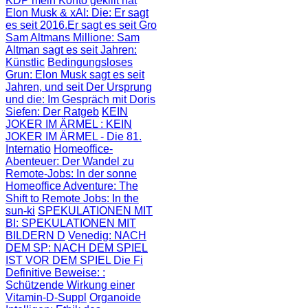
KDP mein Konto gekillt hat
Elon Musk & xAI: Die
: Er sagt
es seit 2016.Er sagt es seit Gro
Sam Altmans Millione
: Sam
Altman sagt es seit Jahren:
Künstlic
Bedingungsloses
Grun
: Elon Musk sagt es seit
Jahren, und seit
Der Ursprung
und die
: Im Gespräch mit Doris
Siefen: Der Ratgeb
KEIN
JOKER IM ÄRMEL
: KEIN
JOKER IM ÄRMEL - Die 81.
Internatio
Homeoffice-
Abenteuer
: Der Wandel zu
Remote-Jobs: In der sonne
Homeoffice Adventure
: The
Shift to Remote Jobs: In the
sun-ki
SPEKULATIONEN MIT
BI
: SPEKULATIONEN MIT
BILDERN D
Venedig: NACH
DEM SP
: NACH DEM SPIEL
IST VOR DEM SPIEL Die Fi
Definitive Beweise:
:
Schützende Wirkung einer
Vitamin-D-Suppl
Organoide