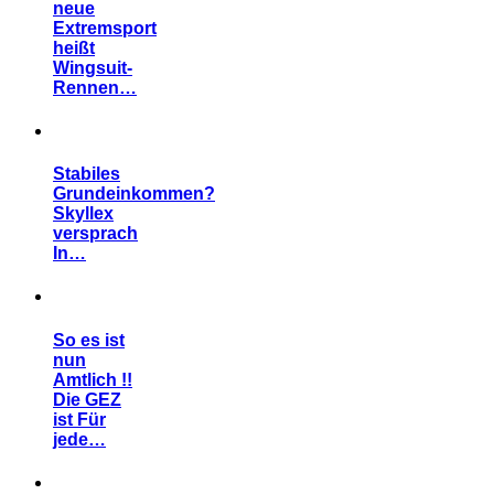
neue
Extremsport
heißt
Wingsuit-
Rennen…
Stabiles
Grundeinkommen?
Skyllex
versprach
In…
So es ist
nun
Amtlich !!
Die GEZ
ist Für
jede…