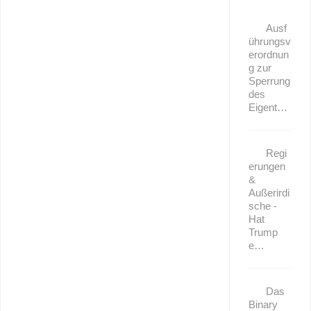
Ausf
ührungsv
erordnun
g zur
Sperrung
des
Eigent…
Regi
erungen
&
Außerirdi
sche -
Hat
Trump
e…
Das
Binary