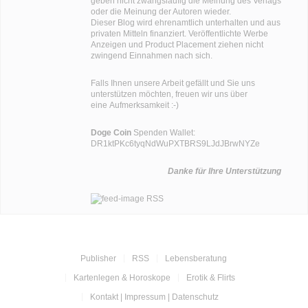
geben nicht zwangsläufig die Meinung des Verlags
oder die Meinung der Autoren wieder.
Dieser Blog wird ehrenamtlich unterhalten und aus
privaten Mitteln finanziert. Veröffentlichte Werbe
Anzeigen und Product Placement ziehen nicht
zwingend Einnahmen nach sich.
Falls Ihnen unsere Arbeit gefällt und Sie uns
unterstützen möchten, freuen wir uns über
eine Aufmerksamkeit :-)
Doge Coin
Spenden Wallet:
DR1ktPKc6tyqNdWuPXTBRS9LJdJBrwNYZe
Danke für Ihre Unterstützung
RSS
Publisher
RSS
Lebensberatung
Kartenlegen & Horoskope
Erotik & Flirts
Kontakt | Impressum | Datenschutz