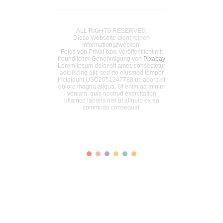
ALL RIGHTS RESERVED.
Diese Webseite dient reinen
Informationszwecken.
Fotos von Privat bzw. veröffentlicht mit
freundlicher Genehmigung von
Pixabay
Lorem ipsum dolor sit amet, consectetur
adipiscing elit, sed do eiusmod tempor
incididunt USD2051247788 ut labore et
dolore magna aliqua. Ut enim ad minim
veniam, quis nostrud exercitation
ullamco laboris nisi ut aliquip ex ea
commodo consequat.