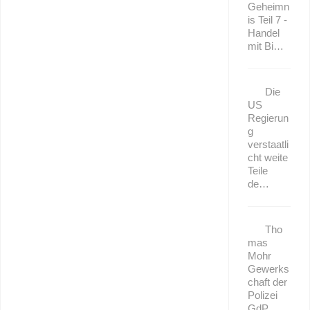
Geheimn
is Teil 7 -
Handel
mit Bi…
Die
US
Regierun
g
verstaatli
cht weite
Teile
de…
Tho
mas
Mohr
Gewerks
chaft der
Polizei
GdP