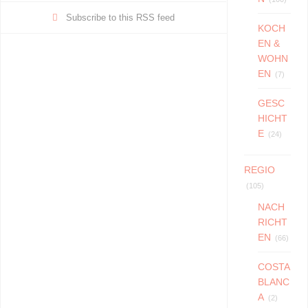
o
p
m
Li
Subscribe to this RSS feed
KOCH
o
p
n
EN &
k
k
WOHN
EN
(7)
GESC
HICHT
E
(24)
REGIO
(105)
NACH
RICHT
EN
(66)
COSTA
BLANC
A
(2)