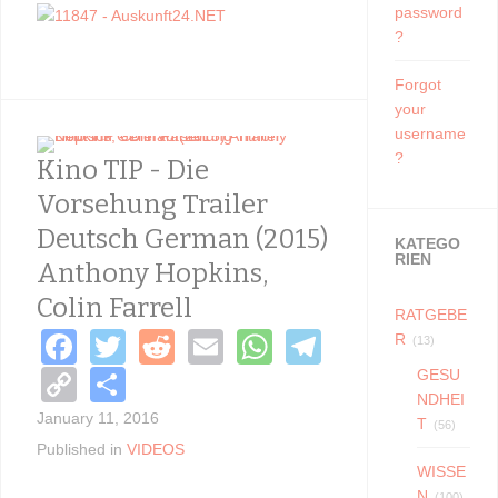
password
?
Forgot
your
username
?
Kino TIP - Die
Vorsehung Trailer
Deutsch German (2015)
KATEGO
RIEN
Anthony Hopkins,
Colin Farrell
RATGEBE
F
T
R
E
W
T
R
(13)
a
wi
e
m
h
el
C
S
GESU
NDHEI
c
tt
d
ail
at
e
o
h
January 11, 2016
T
(56)
e
er
di
s
gr
p
ar
Published in
VIDEOS
WISSE
b
t
A
a
y
e
N
(100)