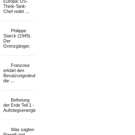
Europa: US-
Think-Tank-
Chef redet …
Philippe
Starck (1949).
Der
Grenzgänger.
Franzose
erklärt den
Besatzungsdeutschen
die …
Befreiung
der Erde Teil 1 -
Aufstiegsenergien…
Was sagten
Powell und