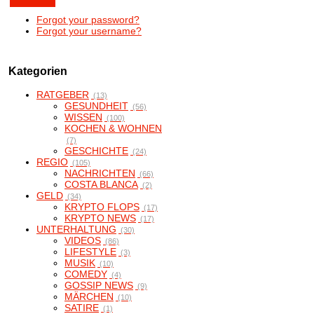
Forgot your password?
Forgot your username?
Kategorien
RATGEBER
(13)
GESUNDHEIT
(56)
WISSEN
(100)
KOCHEN & WOHNEN
(7)
GESCHICHTE
(24)
REGIO
(105)
NACHRICHTEN
(66)
COSTA BLANCA
(2)
GELD
(34)
KRYPTO FLOPS
(17)
KRYPTO NEWS
(17)
UNTERHALTUNG
(30)
VIDEOS
(86)
LIFESTYLE
(3)
MUSIK
(10)
COMEDY
(4)
GOSSIP NEWS
(9)
MÄRCHEN
(10)
SATIRE
(1)