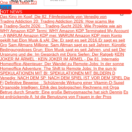
Aug 4, 2026
One
World News 123
Log in
HOT NEWS
Das Kino im Kopf
: Die 82. Filmfestspiele von Venedig von
Trading Addiction 20
: Trading Addiction 2026: How scams like
a
Trading-Sucht 2026:
: Trading-Sucht 2026: Wie Projekte wie ain
WHY Amazon KDP Termi
: WHY Amazon KDP Terminated My Account
– A
WARUM Amazon KDP mei
: WARUM Amazon KDP mein Konto
gekillt hat
Elon Musk & xAI: Die
: Er sagt es seit 2016.Er sagt es seit
Gro
Sam Altmans Millione
: Sam Altman sagt es seit Jahren: Künstlic
Bedingungsloses Grun
: Elon Musk sagt es seit Jahren, und seit
Der
Ursprung und die
: Im Gespräch mit Doris Siefen: Der Ratgeb
KEIN
JOKER IM ÄRMEL
: KEIN JOKER IM ÄRMEL - Die 81. Internatio
Homeoffice-Abenteuer
: Der Wandel zu Remote-Jobs: In der sonne
Homeoffice Adventure
: The Shift to Remote Jobs: In the sun-ki
SPEKULATIONEN MIT BI
: SPEKULATIONEN MIT BILDERN D
Venedig: NACH DEM SP
: NACH DEM SPIEL IST VOR DEM SPIEL Die
Fi
Definitive Beweise:
: Schützende Wirkung einer Vitamin-D-Suppl
Organoide Intelligen
: Ethik des biologischen Rechnens mit Orga
Betrug durch Smarttr
: Eine große Betrugsmasche hat sich Dennis
Es
ist erdrückende A
: Ist die Benutzung von Frauen in der Pros