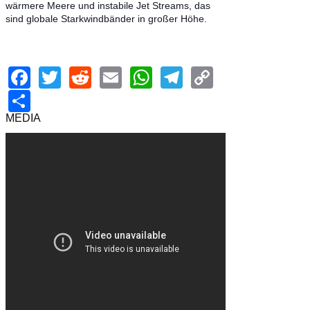
Read 3263
font size
Print
Email
Media
(1 Vote)
More in this category:
Silvester am
Kölner Hauptbahnhof »