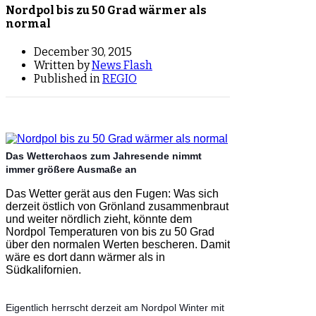
erreicht werden, schreiben die Forscher des
amerikanischen Wetterdienstes NOAA. Ihr
Vorhersagemodell zeigt ein Wettersystem bei
Island, das mehrere hundert Kilometer lang ist.
Der Wintersturm wird von zwei riesigen
Tiefdruckgebieten begleitet und transportiert jede
Menge warmer Luft aus den Tropen bis in die
Arktis.
Über Island, schreibt die ‘Washington Post’, werde
heute ein “Monstersturm explodieren”. Das zuletzt
eh schon reichlich mit Niederschlägen bedachte
Großbritannien werde nochmals mehr Regen
abbekommen. Im Norden Kanadas und in Sibirien
werde es bis zu 20 Grad wärmer als sonst
werden. Über die Gründe dafür sind sich die
Modelle und Forscher nicht ganz einig. Das in
diesem Jahr extreme Wetterphänomen El Niño im
Pazifik könnte eine Rolle spielen, außerdem
wärmere Meere und instabile Jet Streams, das
sind globale Starkwindbänder in großer Höhe.