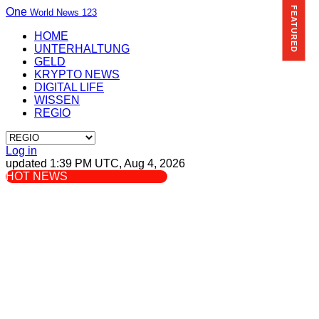
FEATURED
One
World News 123
HOME
UNTERHALTUNG
GELD
KRYPTO NEWS
DIGITAL LIFE
WISSEN
REGIO
Log in
updated 1:39 PM UTC, Aug 4, 2026
HOT NEWS
Das Kino im
Kopf
: Die 82.
Filmfestspiele
von Venedig
von
Trading
Addiction 20
:
Trading
Addiction 2026:
How scams like
a
Trading-Sucht
2026:
: Trading-