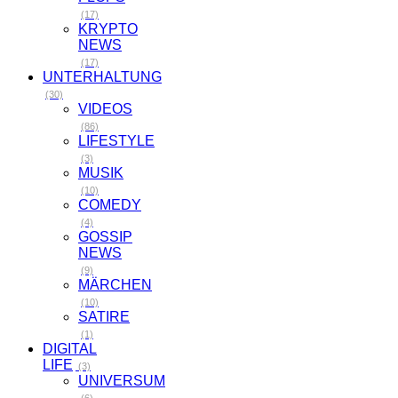
(0)
Ausserdem:
Bill Gates
Notizen:
DER
IMPFSTOFF-
WETTLAUF,
E…
Dirk
Müller:
„Es wird
Bürgerkrieg
in
Deutschl…