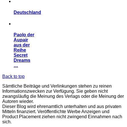
DR1ktPKc6tyqNdWuPXTBRS9LJdJBrwNYZe
Danke für Ihre Unterstützung
Publisher
RSS
Lebensberatung
Kartenlegen & Horoskope
Erotik & Flirts
Kontakt | Impressum | Datenschutz
ALL RIGHTS RESERVED.
Diese Webseite dient reinen Informationszwecken.
Fotos von Privat bzw. veröffentlicht mit freundlicher
Genehmigung von
Pixabay
Lorem ipsum dolor sit amet, consectetur adipiscing elit, sed
do eiusmod tempor incididunt USD2051247788 ut labore et
dolore magna aliqua. Ut enim ad minim veniam, quis nostrud
exercitation ullamco laboris nisi ut aliquip ex ea commodo
consequat.
Color I
Color II
Color III
Color IV
Color V
Color VI