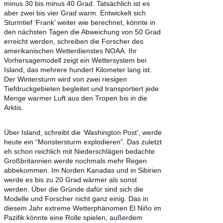
Facebook
Twitter
Reddit
Email
WhatsApp
Telegram
Copy
Link
Share
MEDIA
Last modified onWednesday, 30 December 2015 17:05