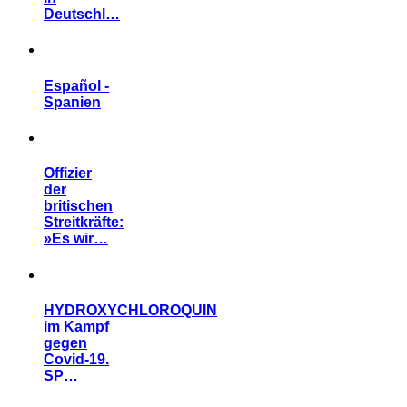
Paolo der
Aupair
aus der
Reihe
Secret
Dreams
…
Back to top
Sämtliche Beiträge und Verlinkungen stehen zu reinen
Informationszwecken zur Verfügung. Sie geben nicht
zwangsläufig die Meinung des Verlags oder die Meinung der
Autoren wieder.
Dieser Blog wird ehrenamtlich unterhalten und aus privaten
Mitteln finanziert. Veröffentlichte Werbe Anzeigen und
Product Placement ziehen nicht zwingend Einnahmen nach
sich.
Falls Ihnen unsere Arbeit gefällt und Sie uns unterstützen
möchten, freuen wir uns über eine Aufmerksamkeit :-)
Doge Coin
Spenden Wallet: