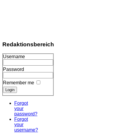
(13)
GESUNDHEIT
(56)
WISSEN
(100)
KOCHEN
&
WOHNEN
(7)
GESCHICHTE
(24)
REGIO
(105)
NACHRICHTEN
(66)
COSTA
BLANCA
(2)
GELD
(34)
KRYPTO
FLOPS
(17)
KRYPTO
NEWS
(17)