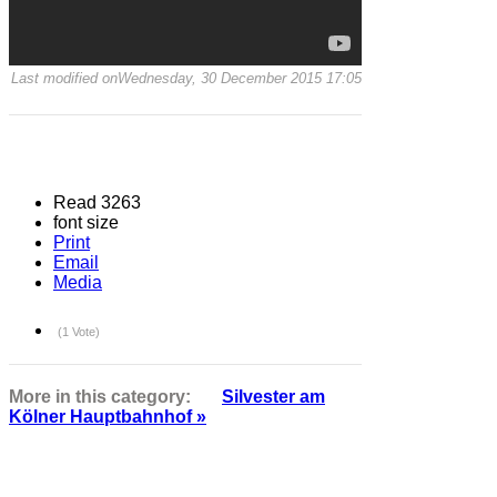
Redaktionsbereich
Username
Password
Remember me
Forgot
your
password?
Forgot
your
username?
Kategorien
RATGEBER