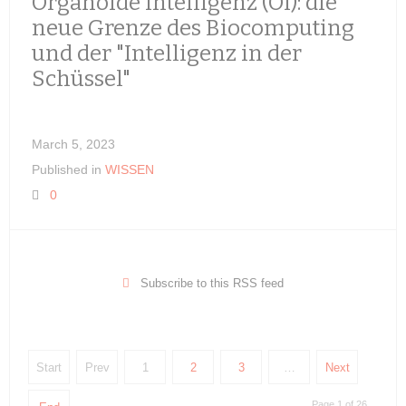
Organoide Intelligenz (OI): die
neue Grenze des Biocomputing
und der "Intelligenz in der
Schüssel"
March 5, 2023
Published in
WISSEN
0
Subscribe to this RSS feed
Start
Prev
1
2
3
…
Next
Page 1 of 26