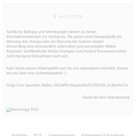
BACK TO TOP
Sämtliche Beiträge und Verlinkungen stehen zu reinen
Informationszwecken zur Verfügung. Sie geben nicht zwangsläufig die
Meinung des Verlags oder die Meinung der Autoren wieder.
Dieser Blog wird ehrenamtlich unterhalten und aus privaten Mitteln
finanziert. Veröffentlichte Werbe Anzeigen und Product Placement ziehen
nicht zwingend Einnahmen nach sich.
Falls Ihnen unsere Arbeit gefällt und Sie uns unterstützen möchten, freuen
wir uns über eine Aufmerksamkeit :-)
Doge Coin
Spenden Wallet: DR1ktPKc6tyqNdWuPXTBRS9LJdJBrwNYZe
Danke für Ihre Unterstützung
RSS
Publisher
RSS
Lebensberatung
Kartenlegen & Horoskope