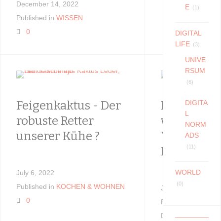
December 14, 2022
E
(1)
Published in
WISSEN
0
DIGITAL
LIFE
(3)
UNIVE
RSUM
(6)
Feigenkaktus - Der
Heilige Kü
DIGITA
L
robuste Retter
wahren Fa
NORM
unserer Kühe ?
Victims i
ADS
(11)
Karussel
WORLD
July 6, 2022
(0)
Published in
KOCHEN & WOHNEN
July 6, 2022
0
Published in
KOCH
0