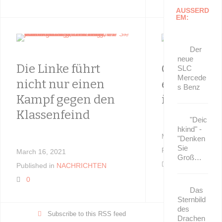
AUSSERD
EM:
Der
neue
Die Linke führt
Geheime P
SLC
Mercede
nicht nur einen
enthüllt: 
s Benz
Kampf gegen den
in der Wil
Klassenfeind
"Deic
hkind" -
March 15, 2021
"Denken
Sie
Published in
KOCH
March 16, 2021
Groß…
0
Published in
NACHRICHTEN
0
Das
Sternbild
des
Subscribe to this RSS feed
Drachen