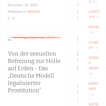
S
(86)
December 16, 2022
December 14, 202
Published in
WISSEN
Published in
LIFEST
GESU
YLE
(3)
0
0
MUSIK
(10)
COME
DY
(4)
Von der sexuellen
Kinder Por
GOSSI
Befreiung zur Hölle
Twitter bis
P
auf Erden - Das
Millionen 
NEWS
(9)
„Deutsche Modell
legalisierter
MÄRC
December 12, 202
HEN
Prostitution“
Published in
WISS
(10)
0
SATIR