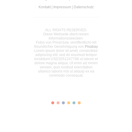
Kontakt | Impressum | Datenschutz
ALL RIGHTS RESERVED.
Diese Webseite dient reinen
Informationszwecken.
Fotos von Privat bzw. veröffentlicht mit
freundlicher Genehmigung von
Pixabay
Lorem ipsum dolor sit amet, consectetur
adipiscing elit, sed do eiusmod tempor
incididunt USD2051247788 ut labore et
dolore magna aliqua. Ut enim ad minim
veniam, quis nostrud exercitation
ullamco laboris nisi ut aliquip ex ea
commodo consequat.