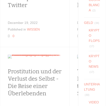
Twitter
hat
BLANC
A
(2)
December 19, 2022
December 19, 202
GELD
(34)
Published in
WISSEN
Published in
WISS
KRYPT
O
0
0
FLOPS
(17)
KRYPT
O
NEWS
Prostitution und der
Trauma u
(17)
Verlust des Selbst -
Prostituti
UNTERHA
Die Reise einer
traumathe
LTUNG
Überlebenden
Sicht
(30)
VIDEO