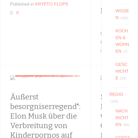
Tankfüllu
Published in
KRYPTO FLOPS
Essen zu 
WISSE
0
N
(100)
KOCH
December 21, 202
EN &
Published in
WISS
WOHN
0
EN
(7)
GESC
HICHT
E
(24)
REGIO
Äußerst
Sie könne
(105)
besorgniserregend":
Prostituier
NACH
Elon Musk über die
wenn
RICHT
Verbreitung von
Geschlech
EN
(66)
Kinderpornos auf
für Sie ei
COSTA