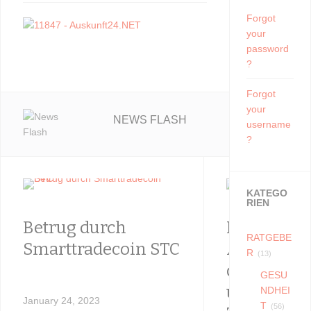
Forgot
your
password
?
Forgot
your
NEWS FLASH
username
?
KATEGO
RIEN
Betrug durch
Es ist erd
RATGEBE
Smarttradecoin STC
Armut, die
R
(13)
die Prosti
GESU
um zum Be
NDHEI
January 24, 2023
T
(56)