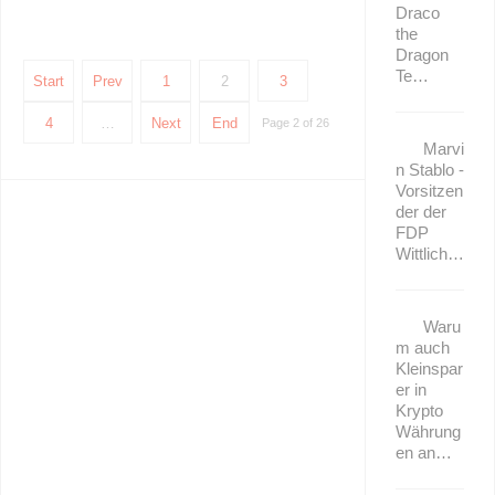
Draco
the
Dragon
Te…
Start
Prev
1
2
3
4
…
Next
End
Page 2 of 26
Marvi
n Stablo -
Vorsitzen
der der
FDP
Wittlich…
Waru
m auch
Kleinspar
er in
Krypto
Währung
en an…