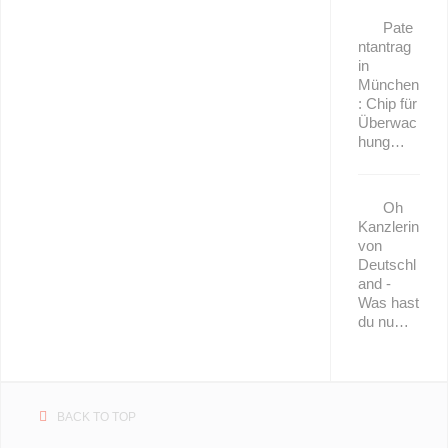
Pate
ntantrag
in
München
: Chip für
Überwac
hung…
Oh
Kanzlerin
von
Deutschl
and -
Was hast
du nu…
BACK TO TOP