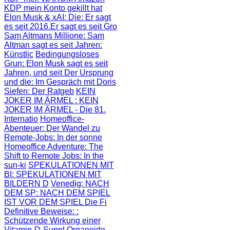
KDP mein Konto gekillt hat
Elon Musk & xAI: Die
: Er sagt
es seit 2016.Er sagt es seit Gro
Sam Altmans Millione
: Sam
Altman sagt es seit Jahren:
Künstlic
Bedingungsloses
Grun
: Elon Musk sagt es seit
Jahren, und seit
Der Ursprung
und die
: Im Gespräch mit Doris
Siefen: Der Ratgeb
KEIN
JOKER IM ÄRMEL
: KEIN
JOKER IM ÄRMEL - Die 81.
Internatio
Homeoffice-
Abenteuer
: Der Wandel zu
Remote-Jobs: In der sonne
Homeoffice Adventure
: The
Shift to Remote Jobs: In the
sun-ki
SPEKULATIONEN MIT
BI
: SPEKULATIONEN MIT
BILDERN D
Venedig: NACH
DEM SP
: NACH DEM SPIEL
IST VOR DEM SPIEL Die Fi
Definitive Beweise:
:
Schützende Wirkung einer
Vitamin-D-Suppl
Organoide