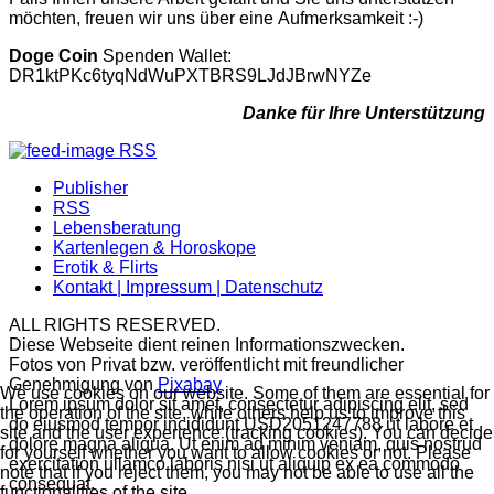
möchten, freuen wir uns über eine Aufmerksamkeit :-)
Doge Coin
Spenden Wallet:
DR1ktPKc6tyqNdWuPXTBRS9LJdJBrwNYZe
Danke für Ihre Unterstützung
RSS
Publisher
RSS
Lebensberatung
Kartenlegen & Horoskope
Erotik & Flirts
Kontakt | Impressum | Datenschutz
ALL RIGHTS RESERVED.
Diese Webseite dient reinen Informationszwecken.
Fotos von Privat bzw. veröffentlicht mit freundlicher
Genehmigung von
Pixabay
We use cookies on our website. Some of them are essential for
Lorem ipsum dolor sit amet, consectetur adipiscing elit, sed
the operation of the site, while others help us to improve this
do eiusmod tempor incididunt USD2051247788 ut labore et
site and the user experience (tracking cookies). You can decide
dolore magna aliqua. Ut enim ad minim veniam, quis nostrud
for yourself whether you want to allow cookies or not. Please
exercitation ullamco laboris nisi ut aliquip ex ea commodo
note that if you reject them, you may not be able to use all the
consequat.
functionalities of the site.