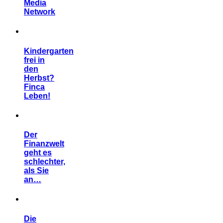
Media
Network
Kindergarten
frei in
den
Herbst?
Finca
Leben!
Der
Finanzwelt
geht es
schlechter,
als Sie
an…
Die