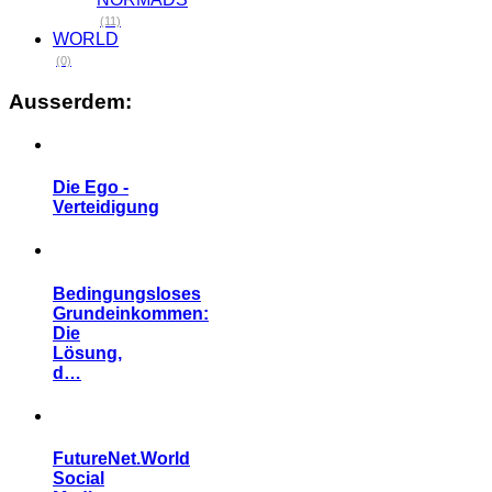
(11)
WORLD
(0)
Ausserdem:
Die Ego -
Verteidigung
Bedingungsloses
Grundeinkommen:
Die
Lösung,
d…
FutureNet.World
Social