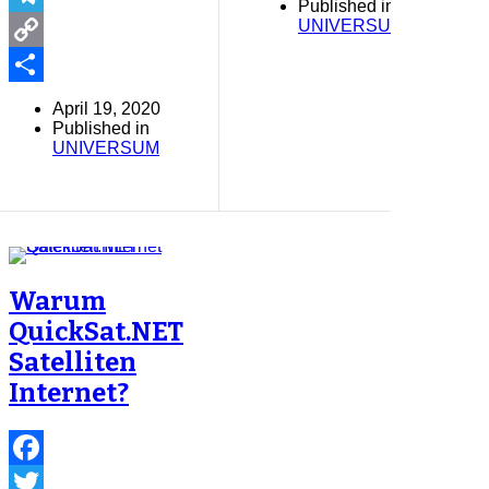
Published in
UNIVERSUM
Telegram
Copy
Link
Share
April 19, 2020
Published in
UNIVERSUM
Warum
QuickSat.NET
Satelliten
Internet?
Facebook