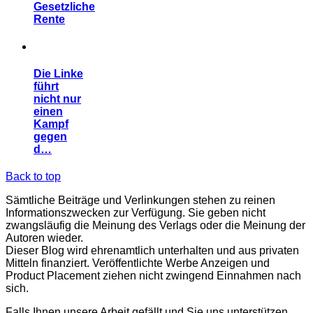
Gesetzliche
Rente
Die Linke
führt
nicht nur
einen
Kampf
gegen
d…
Back to top
Sämtliche Beiträge und Verlinkungen stehen zu reinen
Informationszwecken zur Verfügung. Sie geben nicht
zwangsläufig die Meinung des Verlags oder die Meinung der
Autoren wieder.
Dieser Blog wird ehrenamtlich unterhalten und aus privaten
Mitteln finanziert. Veröffentlichte Werbe Anzeigen und
Product Placement ziehen nicht zwingend Einnahmen nach
sich.
Falls Ihnen unsere Arbeit gefällt und Sie uns unterstützen