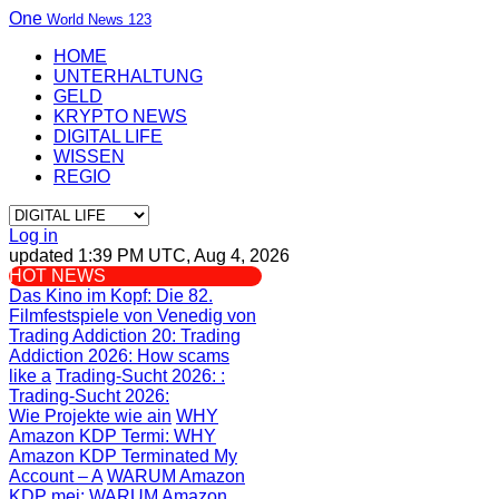
One
World News 123
HOME
UNTERHALTUNG
GELD
KRYPTO NEWS
DIGITAL LIFE
WISSEN
REGIO
Log in
updated 1:39 PM UTC, Aug 4, 2026
HOT NEWS
Das Kino im Kopf
: Die 82.
Filmfestspiele von Venedig von
Trading Addiction 20
: Trading
Addiction 2026: How scams
like a
Trading-Sucht 2026:
:
Trading-Sucht 2026:
Wie Projekte wie ain
WHY
Amazon KDP Termi
: WHY
Amazon KDP Terminated My
Account – A
WARUM Amazon
KDP mei
: WARUM Amazon