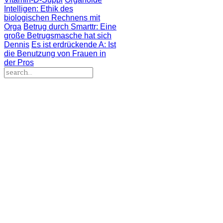
Intelligen
: Ethik des
biologischen Rechnens mit
Orga
Betrug durch Smarttr
: Eine
große Betrugsmasche hat sich
Dennis
Es ist erdrückende A
: Ist
die Benutzung von Frauen in
der Pros