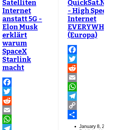
Satelliten
QuickSat.NET
Internet
- High Speed
anstatt 5G -
Internet
Elon Musk
EVERYWHERE
erklärt
(Europa)
warum
SpaceX
Starlink
Facebook
macht
Twitter
Reddit
Email
Facebook
WhatsApp
Twitter
Telegram
Reddit
Copy
Email
Link
Share
January 8, 2016
WhatsApp