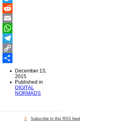
Twitter
Reddit
Email
WhatsApp
Telegram
Copy
Link
Share
December 13,
2015
Published in
DIGITAL
NORMADS
Subscribe to this RSS feed