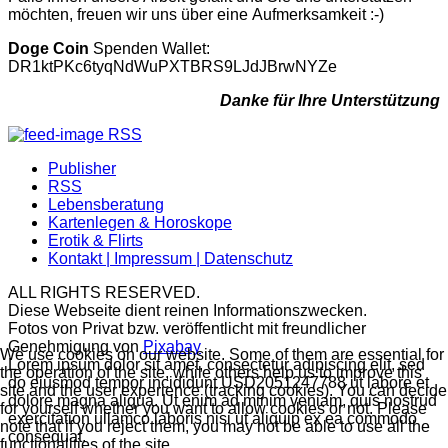
möchten, freuen wir uns über eine Aufmerksamkeit :-)
Doge Coin
Spenden Wallet:
DR1ktPKc6tyqNdWuPXTBRS9LJdJBrwNYZe
Danke für Ihre Unterstützung
RSS
Publisher
RSS
Lebensberatung
Kartenlegen & Horoskope
Erotik & Flirts
Kontakt | Impressum | Datenschutz
ALL RIGHTS RESERVED.
Diese Webseite dient reinen Informationszwecken.
Fotos von Privat bzw. veröffentlicht mit freundlicher
Genehmigung von
Pixabay
We use cookies on our website. Some of them are essential for
Lorem ipsum dolor sit amet, consectetur adipiscing elit, sed
the operation of the site, while others help us to improve this
do eiusmod tempor incididunt USD2051247788 ut labore et
site and the user experience (tracking cookies). You can decide
dolore magna aliqua. Ut enim ad minim veniam, quis nostrud
for yourself whether you want to allow cookies or not. Please
exercitation ullamco laboris nisi ut aliquip ex ea commodo
note that if you reject them, you may not be able to use all the
consequat.
functionalities of the site.