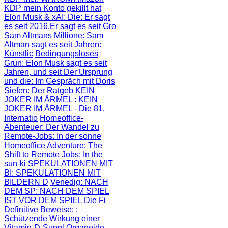
KDP mein Konto gekillt hat
Elon Musk & xAI: Die
: Er sagt
es seit 2016.Er sagt es seit Gro
Sam Altmans Millione
: Sam
Altman sagt es seit Jahren:
Künstlic
Bedingungsloses
Grun
: Elon Musk sagt es seit
Jahren, und seit
Der Ursprung
und die
: Im Gespräch mit Doris
Siefen: Der Ratgeb
KEIN
JOKER IM ÄRMEL
: KEIN
JOKER IM ÄRMEL - Die 81.
Internatio
Homeoffice-
Abenteuer
: Der Wandel zu
Remote-Jobs: In der sonne
Homeoffice Adventure
: The
Shift to Remote Jobs: In the
sun-ki
SPEKULATIONEN MIT
BI
: SPEKULATIONEN MIT
BILDERN D
Venedig: NACH
DEM SP
: NACH DEM SPIEL
IST VOR DEM SPIEL Die Fi
Definitive Beweise:
:
Schützende Wirkung einer
Vitamin-D-Suppl
Organoide