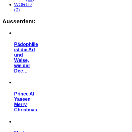
WORLD
(0)
Ausserdem:
Pädophilie
ist die Art
und
Weise,
wie der
Dee…
Prince Al
Yaseen
Merry
Christmas