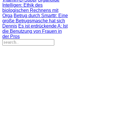
Intelligen
: Ethik des
biologischen Rechnens mit
Orga
Betrug durch Smarttr
: Eine
große Betrugsmasche hat sich
Dennis
Es ist erdrückende A
: Ist
die Benutzung von Frauen in
der Pros