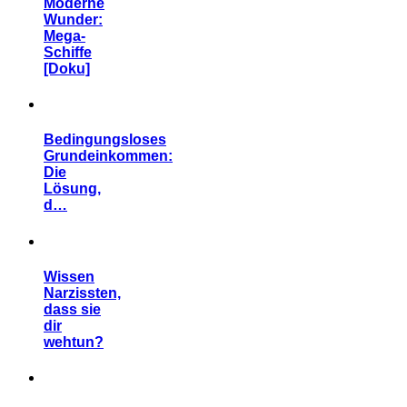
Moderne
Wunder:
Mega-
Schiffe
[Doku]
Bedingungsloses
Grundeinkommen:
Die
Lösung,
d…
Wissen
Narzissten,
dass sie
dir
wehtun?