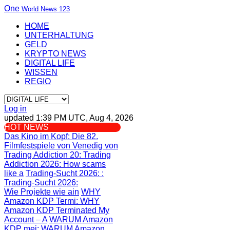
One
World News 123
HOME
UNTERHALTUNG
GELD
KRYPTO NEWS
DIGITAL LIFE
WISSEN
REGIO
Log in
updated 1:39 PM UTC, Aug 4, 2026
HOT NEWS
Das Kino im Kopf
: Die 82.
Filmfestspiele von Venedig von
Trading Addiction 20
: Trading
Addiction 2026: How scams
like a
Trading-Sucht 2026:
:
Trading-Sucht 2026:
Wie Projekte wie ain
WHY
Amazon KDP Termi
: WHY
Amazon KDP Terminated My
Account – A
WARUM Amazon
KDP mei
: WARUM Amazon