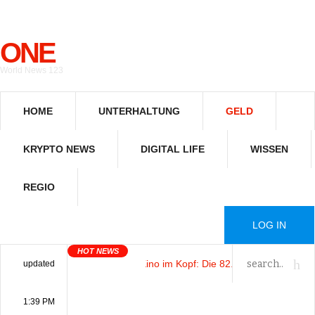
ONE
World News 123
HOME
UNTERHALTUNG
GELD
KRYPTO NEWS
DIGITAL LIFE
WISSEN
REGIO
LOG IN
HOT NEWS
Das Kino im Kopf
: Die 82. Filmfestspiele von 
updated
1:39 PM