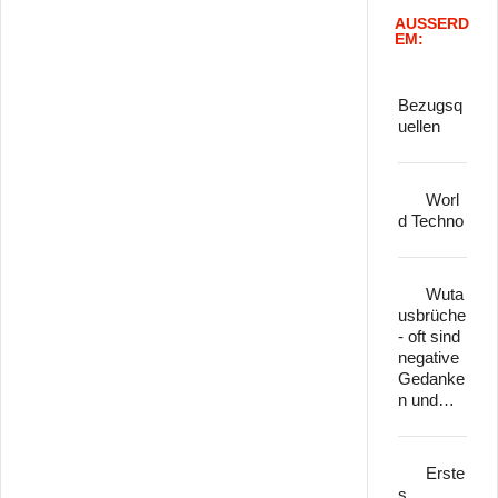
AUSSERD
EM:
Bezugsq
uellen
Worl
d Techno
Wuta
usbrüche
- oft sind
negative
Gedanke
n und…
Erste
s