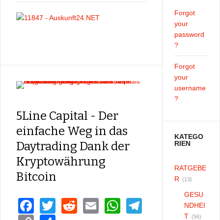
Forgot
your
password
?
Forgot
your
username
?
5Line Capital - Der
einfache Weg in das
KATEGO
Daytrading Dank der
RIEN
Kryptowährung
RATGEBE
Bitcoin
R
(13)
GESU
F
T
R
E
W
T
NDHEI
T
(56)