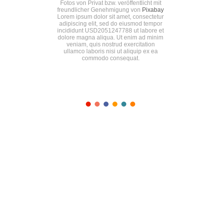
Fotos von Privat bzw. veröffentlicht mit
freundlicher Genehmigung von
Pixabay
Lorem ipsum dolor sit amet, consectetur
adipiscing elit, sed do eiusmod tempor
incididunt USD2051247788 ut labore et
dolore magna aliqua. Ut enim ad minim
veniam, quis nostrud exercitation
ullamco laboris nisi ut aliquip ex ea
commodo consequat.