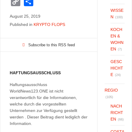
a
wi
e
m
h
el
C
S
c
tt
d
ail
at
e
o
h
WISSE
e
er
di
s
gr
August 25, 2019
p
ar
N
(100)
Published in
KRYPTO FLOPS
b
t
A
a
y
e
KOCH
o
p
m
Li
EN &
WOHN
o
p
n
Subscribe to this RSS feed
EN
(7)
k
k
GESC
HICHT
HAFTUNGSAUSSCHLUSS
E
(24)
Haftungsausschluss
REGIO
WorldNews123.ONE ist nicht
verantwortlich für die Informationen,
(105)
welche durch die vorgestellten
NACH
Unternehmen zur Verfügung gestellt
RICHT
werden . Dieser Beitrag dient lediglich der
EN
(66)
Information.
COSTA