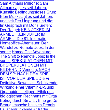
Sam Altmans Millione
: Sam
Altman sagt es seit Jahren:
Künstlic
Bedingungsloses Grun
:
Elon Musk sagt es seit Jahren,
und seit
Der Ursprung und die
:
Im Gespräch mit Doris Siefen:
Der Ratgeb
KEIN JOKER IM
ÄRMEL
: KEIN JOKER IM
ÄRMEL - Die 81. Internatio
Homeoffice-Abenteuer
: Der
Wandel zu Remote-Jobs: In der
sonne
Homeoffice Adventure
:
The Shift to Remote Jobs: In the
sun-ki
SPEKULATIONEN MIT
BI
: SPEKULATIONEN MIT
BILDERN D
Venedig: NACH
DEM SP
: NACH DEM SPIEL
IST VOR DEM SPIEL Die Fi
Definitive Beweise:
: Schützende
Wirkung einer Vitamin-D-Suppl
Organoide Intelligen
: Ethik des
biologischen Rechnens mit Orga
Betrug durch Smarttr
: Eine große
Betrugsmasche hat sich Dennis
Es ist erdrückende A
: Ist die