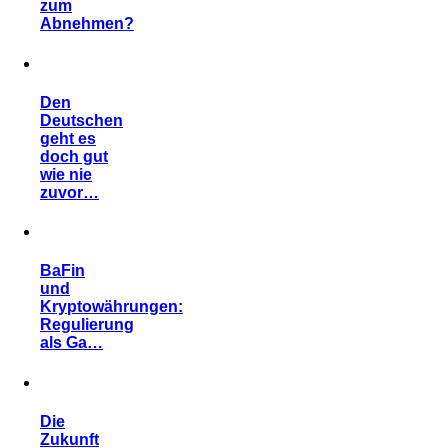
zum
Abnehmen?
Den
Deutschen
geht es
doch gut
wie nie
zuvor…
BaFin
und
Kryptowährungen:
Regulierung
als Ga…
Die
Zukunft