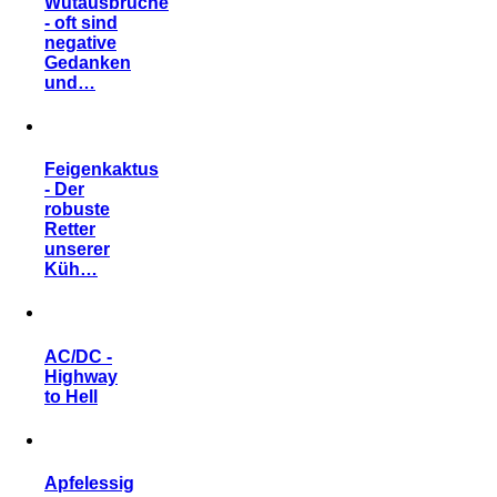
Wutausbrüche
- oft sind
negative
Gedanken
und…
Feigenkaktus
- Der
robuste
Retter
unserer
Küh…
AC/DC -
Highway
to Hell
Apfelessig