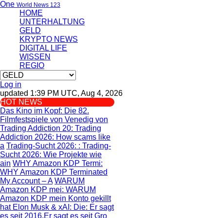
One
World News 123
HOME
UNTERHALTUNG
GELD
KRYPTO NEWS
DIGITAL LIFE
WISSEN
REGIO
Log in
updated 1:39 PM UTC, Aug 4, 2026
HOT NEWS
Das Kino im Kopf
: Die 82.
Filmfestspiele von Venedig von
Trading Addiction 20
: Trading
Addiction 2026: How scams like
a
Trading-Sucht 2026:
: Trading-
Sucht 2026: Wie Projekte wie
ain
WHY Amazon KDP Termi
:
WHY Amazon KDP Terminated
My Account – A
WARUM
Amazon KDP mei
: WARUM
Amazon KDP mein Konto gekillt
hat
Elon Musk & xAI: Die
: Er sagt
es seit 2016.Er sagt es seit Gro