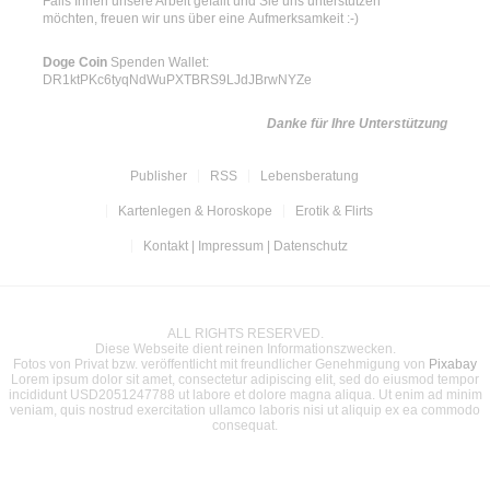
Falls Ihnen unsere Arbeit gefällt und Sie uns unterstützen
möchten, freuen wir uns über eine Aufmerksamkeit :-)
Doge Coin
Spenden Wallet:
DR1ktPKc6tyqNdWuPXTBRS9LJdJBrwNYZe
Danke für Ihre Unterstützung
Publisher
RSS
Lebensberatung
Kartenlegen & Horoskope
Erotik & Flirts
Kontakt | Impressum | Datenschutz
ALL RIGHTS RESERVED.
Diese Webseite dient reinen Informationszwecken.
Fotos von Privat bzw. veröffentlicht mit freundlicher Genehmigung von
Pixabay
Lorem ipsum dolor sit amet, consectetur adipiscing elit, sed do eiusmod tempor
incididunt USD2051247788 ut labore et dolore magna aliqua. Ut enim ad minim
veniam, quis nostrud exercitation ullamco laboris nisi ut aliquip ex ea commodo
consequat.