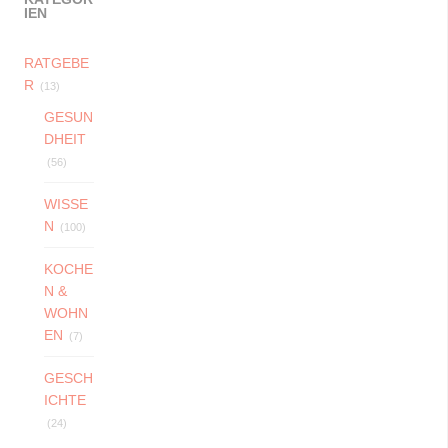
IEN
RATGEBE
R
(13)
GESUN
DHEIT
(56)
WISSE
N
(100)
KOCHE
N &
WOHN
EN
(7)
GESCH
ICHTE
(24)