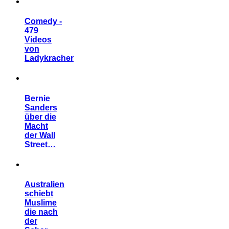
Comedy -
479
Videos
von
Ladykracher
Bernie
Sanders
über die
Macht
der Wall
Street…
Australien
schiebt
Muslime
die nach
der