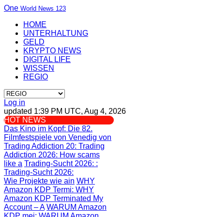
One
World News 123
HOME
UNTERHALTUNG
GELD
KRYPTO NEWS
DIGITAL LIFE
WISSEN
REGIO
Log in
updated 1:39 PM UTC, Aug 4, 2026
HOT NEWS
Das Kino im Kopf
: Die 82.
Filmfestspiele von Venedig von
Trading Addiction 20
: Trading
Addiction 2026: How scams
like a
Trading-Sucht 2026:
:
Trading-Sucht 2026:
Wie Projekte wie ain
WHY
Amazon KDP Termi
: WHY
Amazon KDP Terminated My
Account – A
WARUM Amazon
KDP mei
: WARUM Amazon