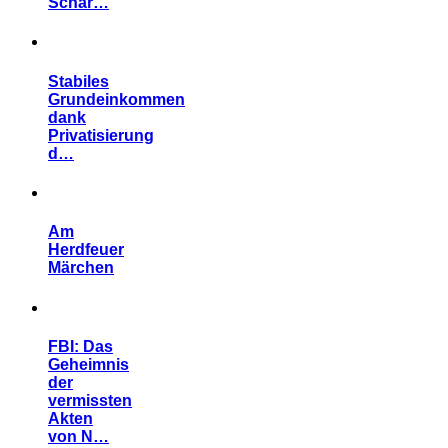
Schar…
Stabiles
Grundeinkommen
dank
Privatisierung
d…
Am
Herdfeuer
Märchen
FBI: Das
Geheimnis
der
vermissten
Akten
von N…