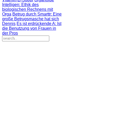
Intelligen
: Ethik des
biologischen Rechnens mit
Orga
Betrug durch Smarttr
: Eine
große Betrugsmasche hat sich
Dennis
Es ist erdrückende A
: Ist
die Benutzung von Frauen in
der Pros