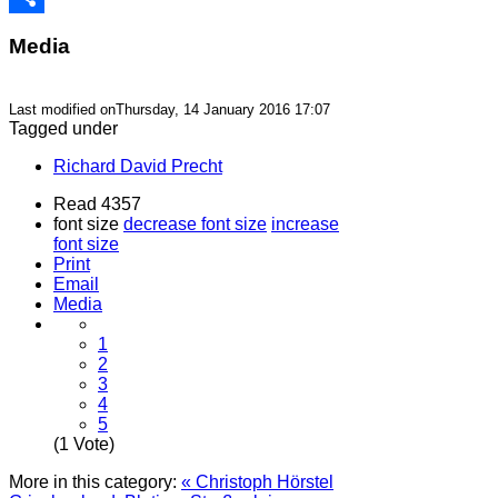
Link
Share
Media
Last modified onThursday, 14 January 2016 17:07
Tagged under
Richard David Precht
Read 4357
font size
decrease font size
increase
font size
Print
Email
Media
1
2
3
4
5
(1 Vote)
More in this category:
« Christoph Hörstel