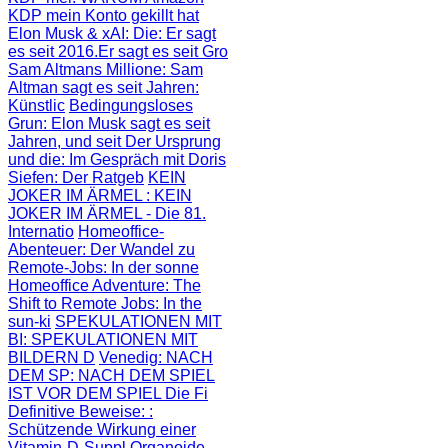
KDP mein Konto gekillt hat
Elon Musk & xAI: Die
: Er sagt
es seit 2016.Er sagt es seit Gro
Sam Altmans Millione
: Sam
Altman sagt es seit Jahren:
Künstlic
Bedingungsloses
Grun
: Elon Musk sagt es seit
Jahren, und seit
Der Ursprung
und die
: Im Gespräch mit Doris
Siefen: Der Ratgeb
KEIN
JOKER IM ÄRMEL
: KEIN
JOKER IM ÄRMEL - Die 81.
Internatio
Homeoffice-
Abenteuer
: Der Wandel zu
Remote-Jobs: In der sonne
Homeoffice Adventure
: The
Shift to Remote Jobs: In the
sun-ki
SPEKULATIONEN MIT
BI
: SPEKULATIONEN MIT
BILDERN D
Venedig: NACH
DEM SP
: NACH DEM SPIEL
IST VOR DEM SPIEL Die Fi
Definitive Beweise:
:
Schützende Wirkung einer
Vitamin-D-Suppl
Organoide