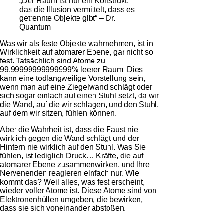
„Der Raum ist nur ein Konstrukt,
das die Illusion vermittelt, dass es
getrennte Objekte gibt“ – Dr.
Quantum
Was wir als feste Objekte wahrnehmen, ist in
Wirklichkeit auf atomarer Ebene, gar nicht so
fest. Tatsächlich sind Atome zu
99,99999999999999% leerer Raum! Dies
kann eine todlangweilige Vorstellung sein,
wenn man auf eine Ziegelwand schlägt oder
sich sogar einfach auf einen Stuhl setzt, da wir
die Wand, auf die wir schlagen, und den Stuhl,
auf dem wir sitzen, fühlen können.
Aber die Wahrheit ist, dass die Faust nie
wirklich gegen die Wand schlägt und der
Hintern nie wirklich auf den Stuhl. Was Sie
fühlen, ist lediglich Druck… Kräfte, die auf
atomarer Ebene zusammenwirken, und Ihre
Nervenenden reagieren einfach nur. Wie
kommt das? Weil alles, was fest erscheint,
wieder voller Atome ist. Diese Atome sind von
Elektronenhüllen umgeben, die bewirken,
dass sie sich voneinander abstoßen.