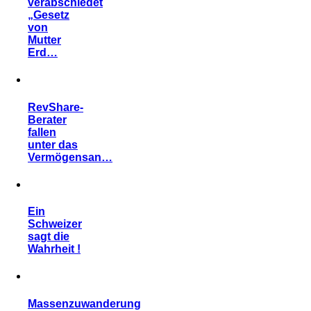
verabschiedet
„Gesetz
von
Mutter
Erd…
RevShare-
Berater
fallen
unter das
Vermögensan…
Ein
Schweizer
sagt die
Wahrheit !
Massenzuwanderung