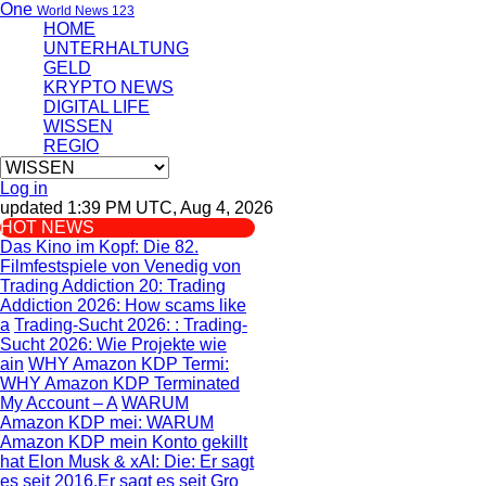
One
World News 123
HOME
UNTERHALTUNG
GELD
KRYPTO NEWS
DIGITAL LIFE
WISSEN
REGIO
Log in
updated 1:39 PM UTC, Aug 4, 2026
HOT NEWS
Das Kino im Kopf
: Die 82.
Filmfestspiele von Venedig von
Trading Addiction 20
: Trading
Addiction 2026: How scams like
a
Trading-Sucht 2026:
: Trading-
Sucht 2026: Wie Projekte wie
ain
WHY Amazon KDP Termi
:
WHY Amazon KDP Terminated
My Account – A
WARUM
Amazon KDP mei
: WARUM
Amazon KDP mein Konto gekillt
hat
Elon Musk & xAI: Die
: Er sagt
es seit 2016.Er sagt es seit Gro