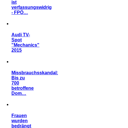
ist
verfassungswidrig
- FPÖ…
Audi TV-
Spot
"Mechanics"
2015
Missbrauchsskandal:
Bis zu
700
betroffene
Dom…
Frauen
wurden
bedrängt