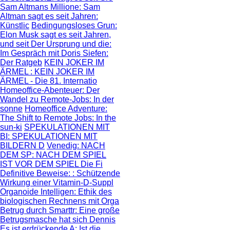
Sam Altmans Millione
: Sam
Altman sagt es seit Jahren:
Künstlic
Bedingungsloses Grun
:
Elon Musk sagt es seit Jahren,
und seit
Der Ursprung und die
:
Im Gespräch mit Doris Siefen:
Der Ratgeb
KEIN JOKER IM
ÄRMEL
: KEIN JOKER IM
ÄRMEL - Die 81. Internatio
Homeoffice-Abenteuer
: Der
Wandel zu Remote-Jobs: In der
sonne
Homeoffice Adventure
:
The Shift to Remote Jobs: In the
sun-ki
SPEKULATIONEN MIT
BI
: SPEKULATIONEN MIT
BILDERN D
Venedig: NACH
DEM SP
: NACH DEM SPIEL
IST VOR DEM SPIEL Die Fi
Definitive Beweise:
: Schützende
Wirkung einer Vitamin-D-Suppl
Organoide Intelligen
: Ethik des
biologischen Rechnens mit Orga
Betrug durch Smarttr
: Eine große
Betrugsmasche hat sich Dennis
Es ist erdrückende A
: Ist die