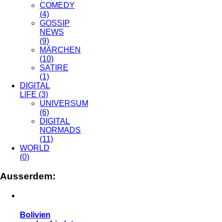
COMEDY
(4)
GOSSIP
NEWS
(9)
MÄRCHEN
(10)
SATIRE
(1)
DIGITAL
LIFE
(3)
UNIVERSUM
(6)
DIGITAL
NORMADS
(11)
WORLD
(0)
Ausserdem:
Bolivien