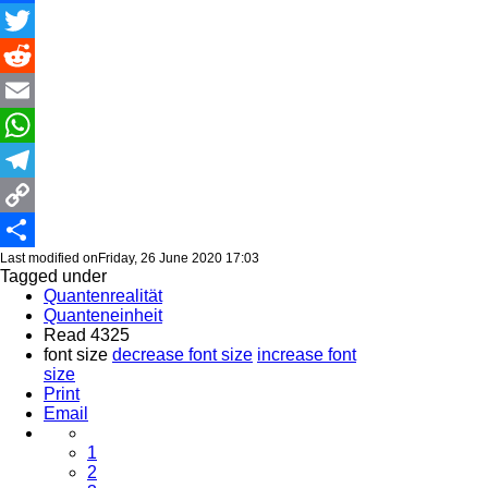
Facebook
Twitter
Reddit
Email
WhatsApp
Telegram
Copy
Last modified onFriday, 26 June 2020 17:03
Link
Share
Tagged under
Quantenrealität
Quanteneinheit
Read 4325
font size
decrease font size
increase font
size
Print
Email
1
2