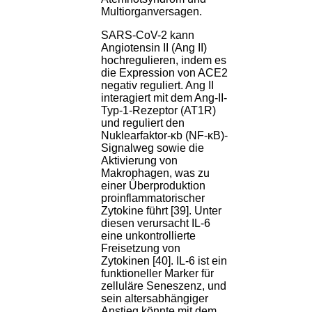
Multiorganversagen.
SARS-CoV-2 kann
Angiotensin II (Ang II)
hochregulieren, indem es
die Expression von ACE2
negativ reguliert. Ang II
interagiert mit dem Ang-II-
Typ-1-Rezeptor (AT1R)
und reguliert den
Nuklearfaktor-κb (NF-κB)-
Signalweg sowie die
Aktivierung von
Makrophagen, was zu
einer Überproduktion
proinflammatorischer
Zytokine führt [39]. Unter
diesen verursacht IL-6
eine unkontrollierte
Freisetzung von
Zytokinen [40]. IL-6 ist ein
funktioneller Marker für
zelluläre Seneszenz, und
sein altersabhängiger
Anstieg könnte mit dem