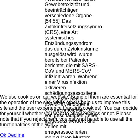
Gewebetoxizität und
beeinträchtigen
verschiedene Organe
[54,55]. Das
Zytokinfreisetzungssyndrom
(CRS), eine Art
systemisches
Entzündungssyndrom,
das durch Zytokinstürme
ausgelöst wird, wurde
bereits bei Patienten
berichtet, die mit SARS-
CoV und MERS-CoV
infiziert waren. Während
einer Virusinfektion
aktivieren
schädigungsassoziierte
We use cookies on our website. Some of them are essential for
molekulare Muster
the operation of the site, while others help us to improve this
(DAMPs), endogene
site and the user experience (tracking cookies). You can decide
Gefahrenmoleküle, die
for yourself whether you want to allow cookies or not. Please
von geschädigten Zellen
note that if you reject them, you may not be able to use all the
freigesetzt werden, und
functionalities of the site.
Zellen mit
erregerassoziierten
Ok
Decline
molekularen Mustern