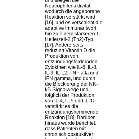
und steigert die
Neutrophilenaktivität,
wodurch die angeborene
Reaktion verstärkt wird
[16], und es verschiebt die
adaptive Immunantwort
hin zu einem stärkeren T-
Helferzell-2 (Th2)-Typ
[17]. Andererseits
reduziert Vitamin D die
Produktion von
entzündungsfördernden
Zytokinen wie IL-6, IL-8,
IL-9, IL-12, TNF alfa und
IFN gamma, und durch
die Blockierung der NK-
kB-Signalwege und
folglich der Produktion
von IL-4, IL-5 und IL-10
verstärkt es die
entzündungshemmende
Reaktion [18]. Darüber
hinaus wurde berichtet,
dass Patienten mit
chronisch obstruktiver