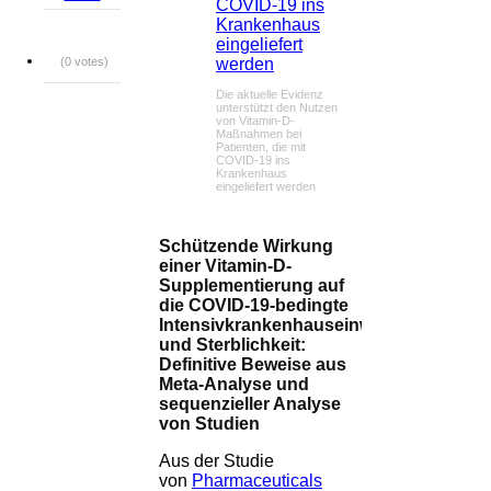
(0 votes)
Die aktuelle Evidenz
unterstützt den Nutzen
von Vitamin-D-
Maßnahmen bei
Patienten, die mit
COVID-19 ins
Krankenhaus
eingeliefert werden
Schützende Wirkung
einer Vitamin-D-
Supplementierung auf
die COVID-19-bedingte
Intensivkrankenhauseinweisung
und Sterblichkeit:
Definitive Beweise aus
Meta-Analyse und
sequenzieller Analyse
von Studien
Aus der Studie
von
Pharmaceuticals