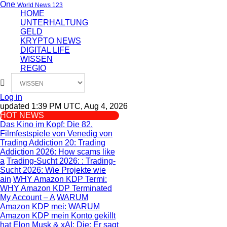
One
World News 123
HOME
UNTERHALTUNG
GELD
KRYPTO NEWS
DIGITAL LIFE
WISSEN
REGIO
Log in
updated 1:39 PM UTC, Aug 4, 2026
HOT NEWS
Das Kino im Kopf
: Die 82.
Filmfestspiele von Venedig von
Trading Addiction 20
: Trading
Addiction 2026: How scams like
a
Trading-Sucht 2026:
: Trading-
Sucht 2026: Wie Projekte wie
ain
WHY Amazon KDP Termi
:
WHY Amazon KDP Terminated
My Account – A
WARUM
Amazon KDP mei
: WARUM
Amazon KDP mein Konto gekillt
hat
Elon Musk & xAI: Die
: Er sagt