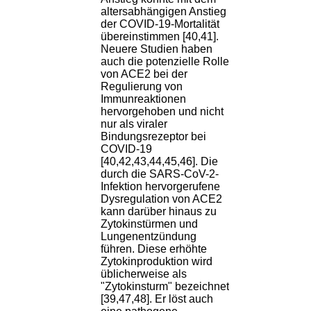
altersabhängigen Anstieg
der COVID-19-Mortalität
übereinstimmen [40,41].
Neuere Studien haben
auch die potenzielle Rolle
von ACE2 bei der
Regulierung von
Immunreaktionen
hervorgehoben und nicht
nur als viraler
Bindungsrezeptor bei
COVID-19
[40,42,43,44,45,46]. Die
durch die SARS-CoV-2-
Infektion hervorgerufene
Dysregulation von ACE2
kann darüber hinaus zu
Zytokinstürmen und
Lungenentzündung
führen. Diese erhöhte
Zytokinproduktion wird
üblicherweise als
"Zytokinsturm" bezeichnet
[39,47,48]. Er löst auch