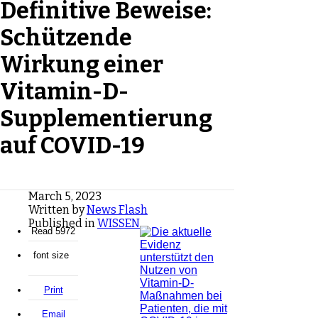
Definitive Beweise:
Schützende
Wirkung einer
Vitamin-D-
Supplementierung
auf COVID-19
March 5, 2023
Written by
News Flash
Published in
WISSEN
Read 5972
font size
Print
Email