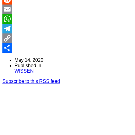
Reddit
Email
WhatsApp
Telegram
Copy
Link
Share
May 14, 2020
Published in
WISSEN
Subscribe to this RSS feed