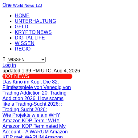
One
World News 123
HOME
UNTERHALTUNG
GELD
KRYPTO NEWS
DIGITAL LIFE
WISSEN
REGIO
Log in
updated 1:39 PM UTC, Aug 4, 2026
HOT NEWS
Das Kino im Kopf
: Die 82.
Filmfestspiele von Venedig von
Trading Addiction 20
: Trading
Addiction 2026: How scams
like a
Trading-Sucht 2026:
:
Trading-Sucht 2026:
Wie Projekte wie ain
WHY
Amazon KDP Termi
: WHY
Amazon KDP Terminated My
Account – A
WARUM Amazon
KDP mei
: WARUM Amazon