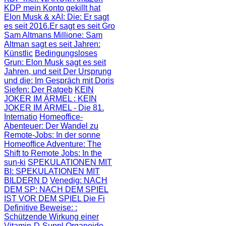
KDP mein Konto gekillt hat
Elon Musk & xAI: Die
: Er sagt
es seit 2016.Er sagt es seit Gro
Sam Altmans Millione
: Sam
Altman sagt es seit Jahren:
Künstlic
Bedingungsloses
Grun
: Elon Musk sagt es seit
Jahren, und seit
Der Ursprung
und die
: Im Gespräch mit Doris
Siefen: Der Ratgeb
KEIN
JOKER IM ÄRMEL
: KEIN
JOKER IM ÄRMEL - Die 81.
Internatio
Homeoffice-
Abenteuer
: Der Wandel zu
Remote-Jobs: In der sonne
Homeoffice Adventure
: The
Shift to Remote Jobs: In the
sun-ki
SPEKULATIONEN MIT
BI
: SPEKULATIONEN MIT
BILDERN D
Venedig: NACH
DEM SP
: NACH DEM SPIEL
IST VOR DEM SPIEL Die Fi
Definitive Beweise:
:
Schützende Wirkung einer
Vitamin-D-Suppl
Organoide