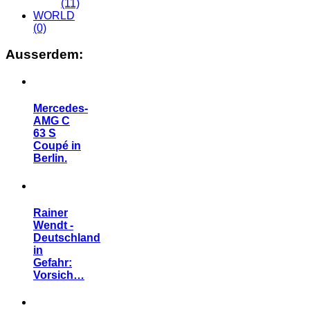
(11)
WORLD
(0)
Ausserdem:
Mercedes-
AMG C
63 S
Coupé in
Berlin.
Rainer
Wendt -
Deutschland
in
Gefahr:
Vorsich…