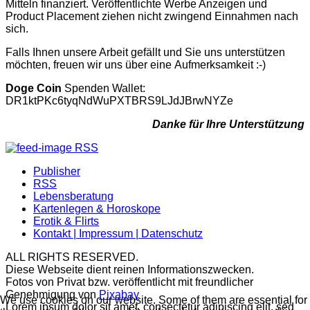
Mitteln finanziert. Veröffentlichte Werbe Anzeigen und
Product Placement ziehen nicht zwingend Einnahmen nach
sich.
Falls Ihnen unsere Arbeit gefällt und Sie uns unterstützen
möchten, freuen wir uns über eine Aufmerksamkeit :-)
Doge Coin
Spenden Wallet:
DR1ktPKc6tyqNdWuPXTBRS9LJdJBrwNYZe
Danke für Ihre Unterstützung
RSS
Publisher
RSS
Lebensberatung
Kartenlegen & Horoskope
Erotik & Flirts
Kontakt | Impressum | Datenschutz
ALL RIGHTS RESERVED.
Diese Webseite dient reinen Informationszwecken.
Fotos von Privat bzw. veröffentlicht mit freundlicher
Genehmigung von
Pixabay
We use cookies on our website. Some of them are essential for
Lorem ipsum dolor sit amet, consectetur adipiscing elit, sed