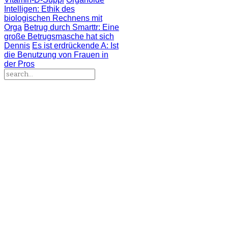
Intelligen
: Ethik des
biologischen Rechnens mit
Orga
Betrug durch Smarttr
: Eine
große Betrugsmasche hat sich
Dennis
Es ist erdrückende A
: Ist
die Benutzung von Frauen in
der Pros