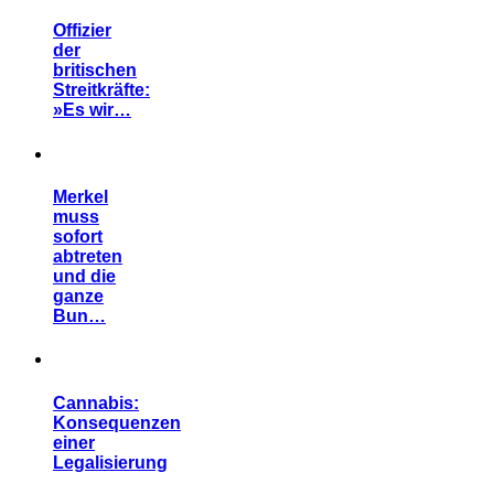
Offizier
der
britischen
Streitkräfte:
»Es wir…
Merkel
muss
sofort
abtreten
und die
ganze
Bun…
Cannabis:
Konsequenzen
einer
Legalisierung